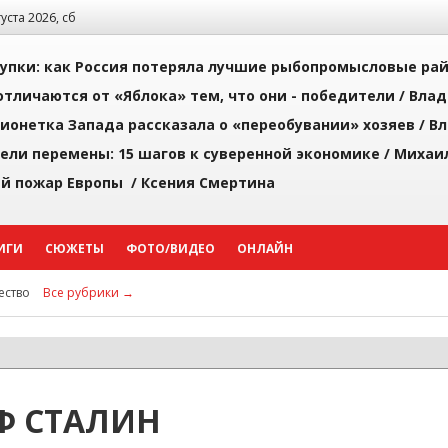
густа 2026, сб
упки: как Россия потеряла лучшие рыбопромысловые ра
тличаются от «Яблока» тем, что они - победители /
Влад
ионетка Запада рассказала о «переобувании» хозяев /
Вл
рели перемены: 15 шагов к суверенной экономике /
Михаи
й пожар Европы /
Ксения Смертина
ИГИ
СЮЖЕТЫ
ФОТО/ВИДЕО
ОНЛАЙН
ство
Все рубрики →
Ф СТАЛИН