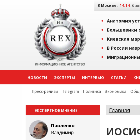
В Москве:
14:14
, 8 ав
Анатомия уст
Большевики о
Киевская мар
В России наз
Миграционны
НОВОСТИ
ЭКСПЕРТЫ
ИНТЕРВЬЮ
СТАТЬИ
КН
Пресс-релизы
Telegram
Политика
Экономика
Обще
Главная
ЭКСПЕРТНОЕ МНЕНИЕ
Павленко
ИОСИ
Владимир