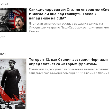
 2023
Санкционировал ли Сталин операцию «Сне
и могла ли она подтолкнуть Токио к
нападению на США?
Японская авианосная эскадра вышла из залива на
Итурупе для удара по Перл-Харбору до получения «н
Хэлла»
ория
023
Тегеран-43: как Сталин заставил Черчилля
определиться со «вторым фронтом»
Советский лидер умело использовал заинтересованн
западных союзников в помощи СССР в войне с Япони