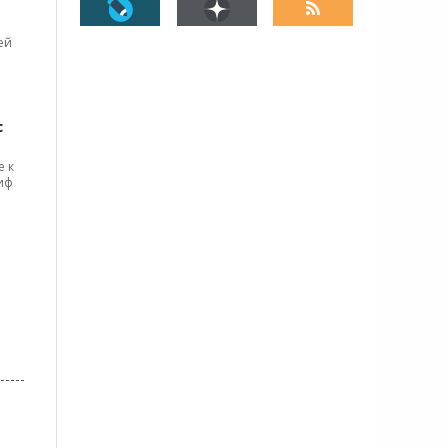
ей
с
е к
сиф