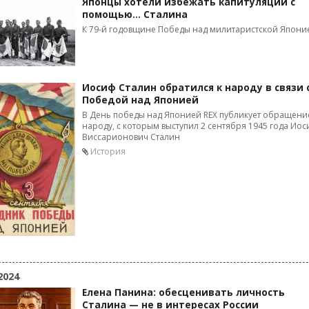
Японцы хотели избежать капитуляции с
помощью… Сталина
К 79-й годовщине Победы над милитаристской Япони
Иосиф Сталин обратился к народу в связи 
Победой над Японией
В День победы над Японией REX публикует обращени
народу, с которым выступил 2 сентября 1945 года Ио
Виссарионович Сталин
История
2024
Елена Панина: обесценивать личность
Сталина — не в интересах России