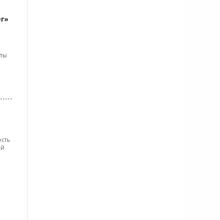
г»
оты
ость
ей