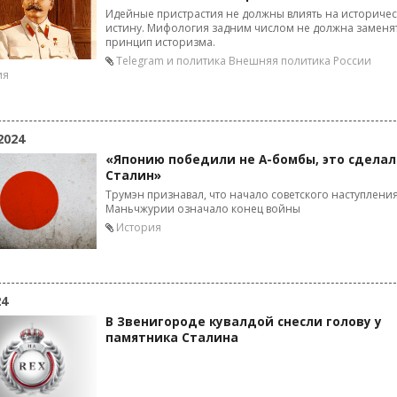
Идейные пристрастия не должны влиять на историче
истину. Мифология задним числом не должна заменя
принцип историзма.
Telegram и политика
Внешняя политика России
ия
2024
«Японию победили не А-бомбы, это сделал
Сталин»
Трумэн признавал, что начало советского наступления
Маньчжурии означало конец войны
История
24
В Звенигороде кувалдой снесли голову у
памятника Сталина