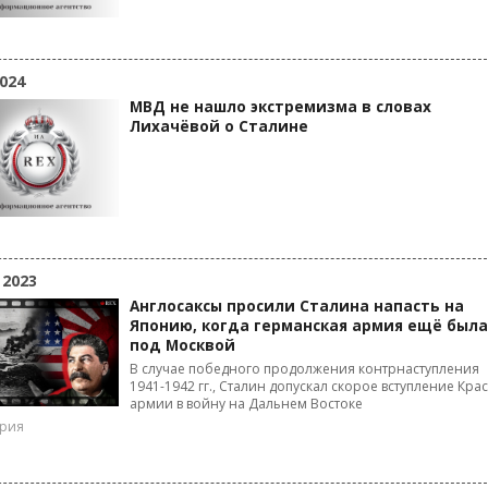
024
МВД не нашло экстремизма в словах
Лихачёвой о Сталине
 2023
Англосаксы просили Сталина напасть на
Японию, когда германская армия ещё была
под Москвой
В случае победного продолжения контрнаступления
1941-1942 гг., Сталин допускал скорое вступление Кра
армии в войну на Дальнем Востоке
ория