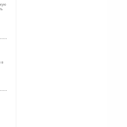
скую
ть
 в