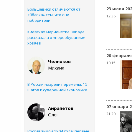
23 июля 20
Большевики отличаются от
«Яблока» тем, что они -
12:36
победители
Киевская марионетка Запада
рассказала о «переобувании»
хозяев
20 февраля
Челноков
10:15
Михаил
В России назрели перемены: 15
шагов к суверенной экономике
07 января 2
Айрапетов
21:20
Олег
Россия зимой 1904 года: первые