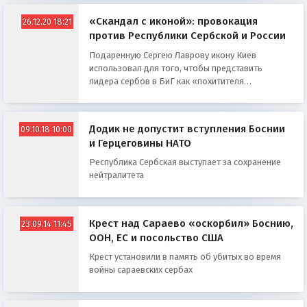
«Скандал с иконой»: провокация
26.12.20 18:21
против Республики Сербской и России
Подаренную Сергею Лаврову икону Киев
использовал для того, чтобы представить
лидера сербов в БиГ как «похитителя
национального достояния Украины»
Додик не допустит вступления Боснии
09.10.18 10:00
и Герцеговины НАТО
Республика Сербская выступает за сохранение
нейтралитета
Крест над Сараево «оскорбил» Боснию,
23.09.14 11:45
ООН, ЕС и посольство США
Крест установили в память об убитых во время
войны сараевских сербах