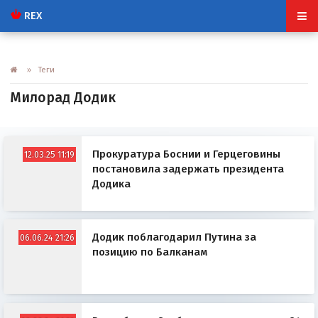
REX
» Теги
Милорад Додик
Прокуратура Боснии и Герцеговины
12.03.25 11:19
постановила задержать президента
Додика
Додик поблагодарил Путина за
06.06.24 21:26
позицию по Балканам