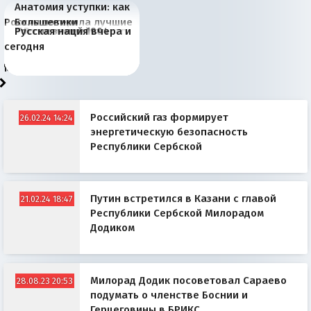
Анатомия уступки: как
Россия потеряла лучшие
Большевики
Июньская жара в
Киевская марионетка
В России назрели
Миграционный пожар
Россия начинает
Россия зимой 1904
Русская нация вчера и
рыбопромысловые
отличаются от «Яблока»
Европе и озоновые
Запада рассказала о
перемены: 15 шагов к
Европы
сбрасывать балласт
года: первые уступки во
сегодня
районы Баренцева
тем, что они -
дыры
«переобувании» хозяев
суверенной экономике
Анкориджа
внутренней политике
моря
победители
Российский газ формирует
26.02.24 14:24
энергетическую безопасность
Республики Сербской
Путин встретился в Казани с главой
21.02.24 18:47
Республики Сербской Милорадом
Додиком
Милорад Додик посоветовал Сараево
28.08.23 20:53
подумать о членстве Боснии и
Герцеговины в БРИКС