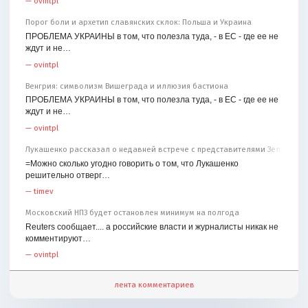
—
ovintpl
Порог боли и архетип славянских склок: Польша и Украина
ПРОБЛЕМА УКРАИНЫ в том, что полезла туда, - в ЕС - где ее не
ждут и не…
—
ovintpl
Венгрия: символизм Вишеграда и иллюзия бастиона
ПРОБЛЕМА УКРАИНЫ в том, что полезла туда, - в ЕС - где ее не
ждут и не…
—
ovintpl
Лукашенко рассказал о недавней встрече с представителями Зеленског
=Можно сколько угодно говорить о том, что Лукашенко
решительно отверг…
—
timev
Московский НПЗ будет остановлен минимум на полгода
Reuters сообщает.... а российские власти и журналисты никак не
комментируют…
—
ovintpl
лента комментариев