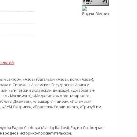
нологий
.
 сектор», «Азов» (батальон «Азов», полк «Азов»),
рака и Сирии», «Исламское Государство Ирака и
или «Египетский исламский джихад»), «Джабхат ан-
н аль-Муслимун»), «Меджлис крымско-татарского
Таблиги Джамаат», «Лашкар-И-Тайба», «Исламская
 «АУМ Синрике», «Братство» Корчинского, «Тризуб им.
ужба Радио Свобода (Azatliq Radiosi), Радио Свободная
ждународное историко-просветительское,