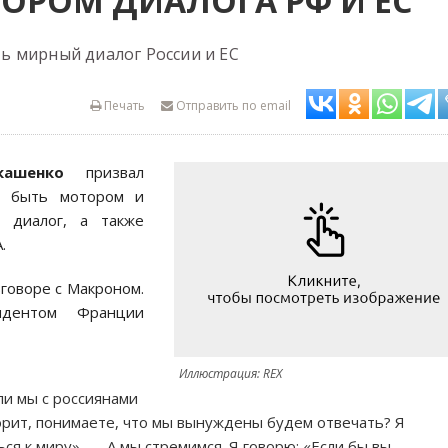
ОРОМ ДИАЛОГА РФ И ЕС
ь мирный диалог России и ЕС
Печать
Отправить по email
кашенко
призвал
а
быть мотором и
 диалог, а также
.
говоре с Макроном.
идентом Франции
Иллюстрация: REX
ли мы с россиянами
ворит, понимаете, что мы вынуждены будем отвечать? Я
ься к миру». — А мы стремимся. Я говорю: «Если бы вы