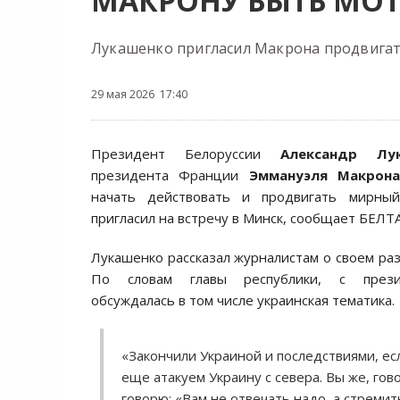
МАКРОНУ БЫТЬ МОТ
Лукашенко пригласил Макрона продвигат
29 мая 2026 17:40
Президент Белоруссии
Александр Лу
президента Франции
Эммануэля Макрон
начать действовать и продвигать мирный
пригласил на встречу в Минск, сообщает БЕЛТА
Лукашенко рассказал журналистам о своем раз
По словам главы республики, с през
обсуждалась в том числе украинская тематика.
«Закончили Украиной и последствиями, ес
еще атакуем Украину с севера. Вы же, го
говорю: «Вам не отвечать надо, а стремит