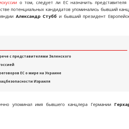
искуссии
о том, следует ли ЕС назначить представителя
честве потенциальных кандидатов упоминались бывший кан
нляндии
Александр Стубб
и бывший президент Европейск
рече с представителями Зеленского
Россией
реговоров ЕС о мире на Украине
нацбезопасности Израиля
чно упоминал имя бывшего канцлера Германии
Герха