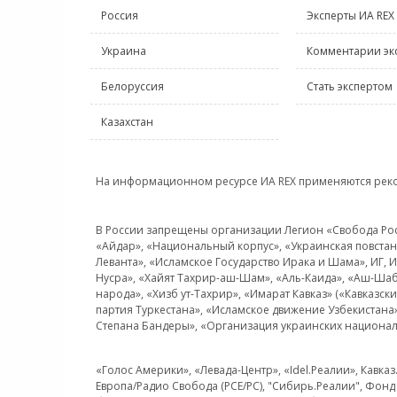
Россия
Эксперты ИА REX
Украина
Комментарии эк
Белоруссия
Стать экспертом
Казахстан
На информационном ресурсе ИА REX применяются рек
В России запрещены организации Легион «Свобода Росси
«Айдар», «Национальный корпус», «Украинская повстанч
Леванта», «Исламское Государство Ирака и Шама», ИГ,
Нусра», «Хайят Тахрир-аш-Шам», «Аль-Каида», «Аш-Шаб
народа», «Хизб ут-Тахрир», «Имарат Кавказ» («Кавказс
партия Туркестана», «Исламское движение Узбекистана
Степана Бандеры», «Организация украинских национал
«Голос Америки», «Левада-Центр», «Idel.Реалии», Кавка
Европа/Радио Свобода (PCE/PC), "Сибирь.Реалии", Фонд 