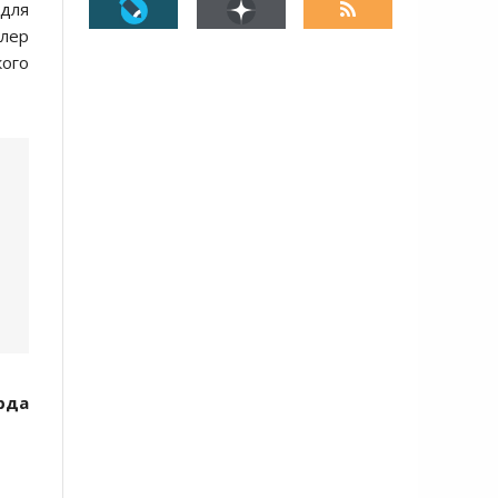
 для
цлер
ого
рда