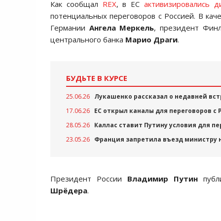
Как сообщал
REX
, в ЕС
активизировались д
потенциальных переговоров с Россией. В ка
Германии
Ангела Меркель
, президент Фи
центрального банка
Марио Драги
.
БУДЬТЕ В КУРСЕ
25.06.26
Лукашенко рассказал о недавней вст
17.06.26
ЕС открыл каналы для переговоров с 
28.05.26
Каллас ставит Путину условия для пе
23.05.26
Франция запретила въезд министру 
Президент России
Владимир Путин
публи
Шрёдера
.