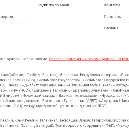
Подписка по email
Контакты
спертов
Партнёры
Реклама
омендательные технологии.
Правила применения рекомендательных тех
и» («Легион Свобода России»), «Чеченская Республика Ичкерия», «Правый
еская армия» (УПА), «Исламское государство» («Исламское Государство И
 ИГИЛ, ДАИШ), «Джабхат Фатх аш-Шам», «Священная война» («Аль-Джихад» 
аб», «УНА-УНСО», «Движение Талибан», «Братья-мусульмане» («Аль-Ихва
кий Эмират»), «Исламский джихад – Джамаат моджахедов», «Нурджулар», «
», «Исламское движение Восточного Туркестана» (ИДВТ), «Джунд аш-Шам»,
истов» (ОУН), международное общественное движение ЛГБТ.
з.Реалии, Крым.Реалии, Телеканал Настоящее Время, Татаро-башкирская сл
Беллингкет (Stichting Bellingcat), Фонд борьбы с коррупцией (ФБК), «Ме