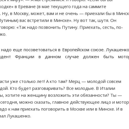
сходке» в Ереване (в мае текущего года на саммите
. Ну, в Москву, может, вам и не очень — приехали бы в Минск
тиным) вас встретили в Минске». Ну вот так, шутя. Он
 говорю: «Так надо позвонить Путину. Приехать, сесть, по-
ко.
 надо еще посоветоваться в Европейском союзе. Лукашенк
зидент Франции в данном случае должен быть мото
ласти уже столько лет! А кто там? Мерц — молодой совсем
дой. Кто будет разговаривать? Все молодые. В Италии
ы, хотите на женщину возложить эти обязанности? Ты —
е сегодня, можно сказать, главное действующее лицо и мотор
адо к нам приехать поговорить в Москве или в Минске. И в
зал Лукашенко.