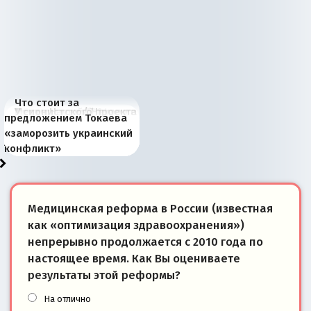
Что стоит за
В России назрели
Миграционный пожар
Россия начинает
Россия зимой 1904
Русская нация вчера и
Почему правый крах в
Место Науру / Науэро в
У сионистского проекта
предложением Токаева
перемены: 15 шагов к
Европы
сбрасывать балласт
года: первые уступки во
сегодня
Варшаве не поможет её
современной истории
появилось украинское
«заморозить украинский
суверенной экономике
Анкориджа
внутренней политике
отношениям с Россией?
Южной Осетии
измерение
конфликт»
Медицинская реформа в России (известная
как «оптимизация здравоохранения»)
непрерывно продолжается с 2010 года по
настоящее время. Как Вы оцениваете
результаты этой реформы?
На отлично