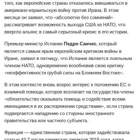
того, как европейские страны отказались вмешиваться в
американо-израильскую войну против Ирана. В этом
месяце он заявил, что «абсолютно без сомнений»
рассматривает возможность выхода США из НАТО, что
ввергло альянс в самый серьезный кризис в его истории.
Премьер-министр Испании
Педро Санчес
, который
является самым ярым европейским критиком войны в
Иране, заявил в пятницу, что Испания является лояльным
членом НАТО, одновременно возобновив свою критику
«неэффективности грубой силы на Ближнем Востоке».
В этом контексте вновь возрос интерес к положению ЕС о
взаимной помощи, которое возлагает на государства-члены
«обязательство оказывать помощь и содействие всеми
имеющимися в их распоряжении средствами», если страна
подвергается нападению со стороны иностранного
правительства или частного субъекта.
Франция — единственная страна, которая задействовала
статью 42.7 после парижских терактов 2015 года, когда