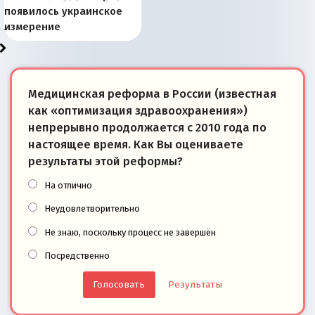
Запада рассказала о
перемены: 15 шагов к
Европы
сбрасывать балласт
года: первые уступки во
сегодня
Варшаве не поможет её
современной истории
появилось украинское
«переобувании» хозяев
суверенной экономике
Анкориджа
внутренней политике
отношениям с Россией?
Южной Осетии
измерение
Медицинская реформа в России (известная
как «оптимизация здравоохранения»)
непрерывно продолжается с 2010 года по
настоящее время. Как Вы оцениваете
результаты этой реформы?
На отлично
Неудовлетворительно
Не знаю, поскольку процесс не завершён
Посредственно
Результаты