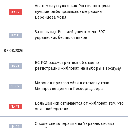
Анатомия уступки: как Россия потеряла
лучшие рыбопромысловые районы
09:02
Баренцева моря
За ночь над Россией уничтожено 397
08:31
украинских беспилотников
07.08.2026
ВС РФ рассмотрит иск об отмене
16:21
регистрации «Яблока» на выборы в Госдуму
Миронов призвал уйти в отставку глав
16:09
Минпросвещения и Рособрнадзора
Большевики отличаются от «Яблока» тем, что
15:41
они - победители
О ходе спецоперации на Украине: сводка
14:31