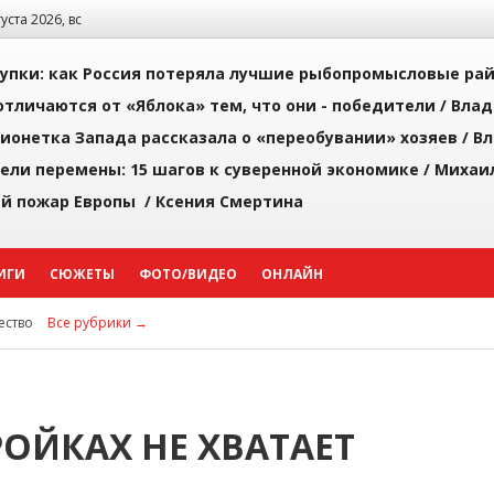
густа 2026, вс
упки: как Россия потеряла лучшие рыбопромысловые ра
тличаются от «Яблока» тем, что они - победители /
Влад
ионетка Запада рассказала о «переобувании» хозяев /
Вл
рели перемены: 15 шагов к суверенной экономике /
Михаи
й пожар Европы /
Ксения Смертина
ИГИ
СЮЖЕТЫ
ФОТО/ВИДЕО
ОНЛАЙН
ство
Все рубрики →
ОЙКАХ НЕ ХВАТАЕТ