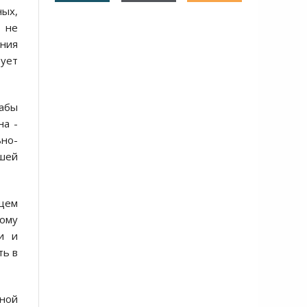
ых,
 не
ния
ует
абы
на -
но-
ашей
бщем
кому
и и
ть в
тной