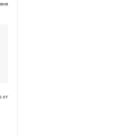
вня
% от