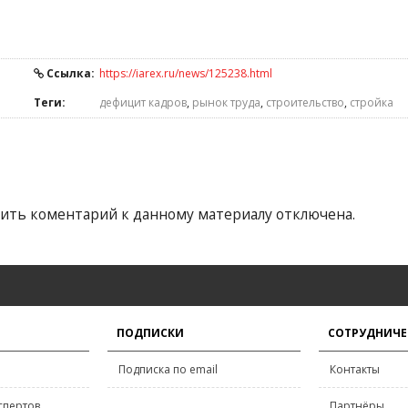
Ссылка:
https://iarex.ru/news/125238.html
Теги:
дефицит кадров
,
рынок труда
,
строительство
,
стройка
ить коментарий к данному материалу отключена.
ПОДПИСКИ
СОТРУДНИЧЕ
Подписка по email
Контакты
спертов
Партнёры