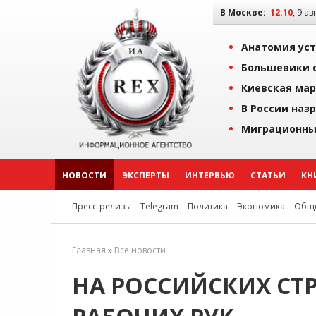
В Москве:
12:10
, 9 ав
Анатомия уст
Большевики о
Киевская мар
В России наз
Миграционны
НОВОСТИ
ЭКСПЕРТЫ
ИНТЕРВЬЮ
СТАТЬИ
КН
Пресс-релизы
Telegram
Политика
Экономика
Обще
Главная
»
Все новости
НА РОССИЙСКИХ СТР