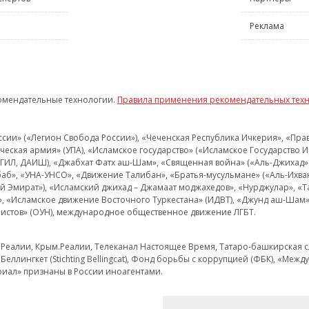
Реклама
омендательные технологии.
Правила применения рекомендательных тех
и» («Легион Свобода России»), «Чеченская Республика Ичкерия», «Правый
еская армия» (УПА), «Исламское государство» («Исламское Государство И
 ИГИЛ, ДАИШ), «Джабхат Фатх аш-Шам», «Священная война» («Аль-Джихад» 
аб», «УНА-УНСО», «Движение Талибан», «Братья-мусульмане» («Аль-Ихва
кий Эмират»), «Исламский джихад – Джамаат моджахедов», «Нурджулар», «
», «Исламское движение Восточного Туркестана» (ИДВТ), «Джунд аш-Шам»,
истов» (ОУН), международное общественное движение ЛГБТ.
з.Реалии, Крым.Реалии, Телеканал Настоящее Время, Татаро-башкирская сл
Беллингкет (Stichting Bellingcat), Фонд борьбы с коррупцией (ФБК), «Ме
иал» признаны в России иноагентами.