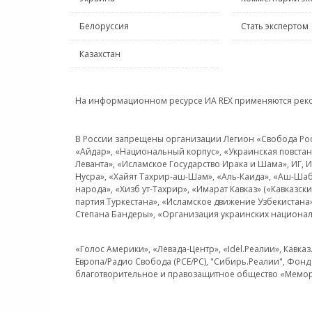
Белоруссия
Стать экспертом
Казахстан
На информационном ресурсе ИА REX применяются рек
В России запрещены организации Легион «Свобода Росси
«Айдар», «Национальный корпус», «Украинская повстанч
Леванта», «Исламское Государство Ирака и Шама», ИГ,
Нусра», «Хайят Тахрир-аш-Шам», «Аль-Каида», «Аш-Шаб
народа», «Хизб ут-Тахрир», «Имарат Кавказ» («Кавказс
партия Туркестана», «Исламское движение Узбекистана
Степана Бандеры», «Организация украинских национал
«Голос Америки», «Левада-Центр», «Idel.Реалии», Кавка
Европа/Радио Свобода (PCE/PC), "Сибирь.Реалии", Фонд 
благотворительное и правозащитное общество «Мемор