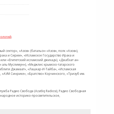
нологий
.
 сектор», «Азов» (батальон «Азов», полк «Азов»),
рака и Сирии», «Исламское Государство Ирака и
или «Египетский исламский джихад»), «Джабхат ан-
н аль-Муслимун»), «Меджлис крымско-татарского
Таблиги Джамаат», «Лашкар-И-Тайба», «Исламская
 «АУМ Синрике», «Братство» Корчинского, «Тризуб им.
ужба Радио Свобода (Azatliq Radiosi), Радио Свободная
ждународное историко-просветительское,