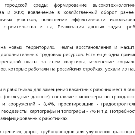
 городской среды; формирование высокотехнологичн
ства и ЖКХ; вовлечение в хозяйственный оборот ранее
льных участков, повышение эффективности использова
я строительства и т.д. Реализация данных задач треб
 на новых территориях. Темпы восстановления и масшт
 дополнительных трудовых ресурсов. Есть ещё одна причи
арендной платы за съем квартиры, изменение социаль
ов, которые работали на российских стройках, уехали из н
и в работниках для замещения вакантных рабочих мест в о
а (последние данные) составляет: инженеры по гражданс
й и сооружений - 8,4%, проектировщик - градостроител
 геодезисты, картографы и топографы - 7% и т.д. Потребнос
квалифицированных работниках.
х цепочек, дорог, трубопроводов для улучшения транспор