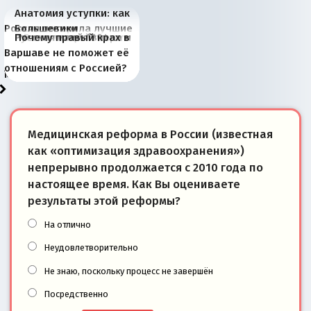
Анатомия уступки: как
Россия потеряла лучшие
Большевики
Киевская марионетка
В России назрели
Миграционный пожар
Россия начинает
Россия зимой 1904
Русская нация вчера и
Почему правый крах в
рыбопромысловые
отличаются от «Яблока»
Запада рассказала о
перемены: 15 шагов к
Европы
сбрасывать балласт
года: первые уступки во
сегодня
Варшаве не поможет её
районы Баренцева
тем, что они -
«переобувании» хозяев
суверенной экономике
Анкориджа
внутренней политике
отношениям с Россией?
моря
победители
Медицинская реформа в России (известная
как «оптимизация здравоохранения»)
непрерывно продолжается с 2010 года по
настоящее время. Как Вы оцениваете
результаты этой реформы?
На отлично
Неудовлетворительно
Не знаю, поскольку процесс не завершён
Посредственно