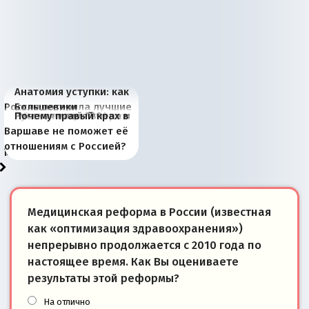
Анатомия уступки: как
Россия потеряла лучшие
Большевики
Киевская марионетка
В России назрели
Миграционный пожар
Россия начинает
Россия зимой 1904
Русская нация вчера и
Почему правый крах в
рыбопромысловые
отличаются от «Яблока»
Запада рассказала о
перемены: 15 шагов к
Европы
сбрасывать балласт
года: первые уступки во
сегодня
Варшаве не поможет её
районы Баренцева
тем, что они -
«переобувании» хозяев
суверенной экономике
Анкориджа
внутренней политике
отношениям с Россией?
моря
победители
Медицинская реформа в России (известная
как «оптимизация здравоохранения»)
непрерывно продолжается с 2010 года по
настоящее время. Как Вы оцениваете
результаты этой реформы?
На отлично