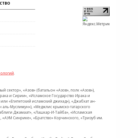
СТВО
нологий
.
 сектор», «Азов» (батальон «Азов», полк «Азов»),
рака и Сирии», «Исламское Государство Ирака и
или «Египетский исламский джихад»), «Джабхат ан-
н аль-Муслимун»), «Меджлис крымско-татарского
Таблиги Джамаат», «Лашкар-И-Тайба», «Исламская
 «АУМ Синрике», «Братство» Корчинского, «Тризуб им.