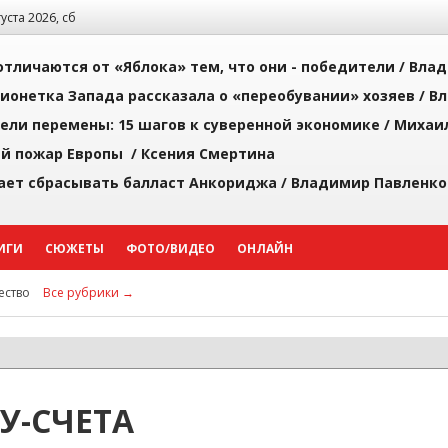
густа 2026, сб
тличаются от «Яблока» тем, что они - победители /
Влад
ионетка Запада рассказала о «переобувании» хозяев /
Вл
рели перемены: 15 шагов к суверенной экономике /
Михаи
й пожар Европы /
Ксения Смертина
ает сбрасывать балласт Анкориджа /
Владимир Павленко
ИГИ
СЮЖЕТЫ
ФОТО/ВИДЕО
ОНЛАЙН
ство
Все рубрики →
У-СЧЕТА