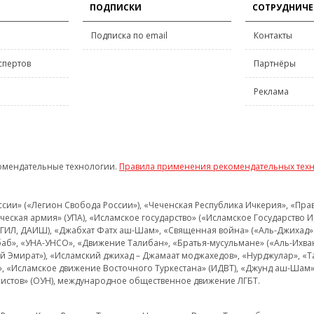
ПОДПИСКИ
СОТРУДНИЧЕ
Подписка по email
Контакты
спертов
Партнёры
Реклама
омендательные технологии.
Правила применения рекомендательных тех
и» («Легион Свобода России»), «Чеченская Республика Ичкерия», «Правый
еская армия» (УПА), «Исламское государство» («Исламское Государство И
 ИГИЛ, ДАИШ), «Джабхат Фатх аш-Шам», «Священная война» («Аль-Джихад» 
аб», «УНА-УНСО», «Движение Талибан», «Братья-мусульмане» («Аль-Ихва
кий Эмират»), «Исламский джихад – Джамаат моджахедов», «Нурджулар», «
», «Исламское движение Восточного Туркестана» (ИДВТ), «Джунд аш-Шам»,
истов» (ОУН), международное общественное движение ЛГБТ.