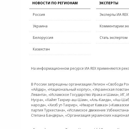
НОВОСТИ ПО РЕГИОНАМ
ЭКСПЕРТЫ
Россия
Эксперты ИА REX
Украина
Комментарии эк
Белоруссия
Стать экспертом
Казахстан
На информационном ресурсе ИА REX применяются рек
В России запрещены организации Легион «Свобода Росси
«Айдар», «Национальный корпус», «Украинская повстанч
Леванта», «Исламское Государство Ирака и Шама», ИГ,
Нусра», «Хайят Тахрир-аш-Шам», «Аль-Каида», «Аш-Шаб
народа», «Хизб ут-Тахрир», «Имарат Кавказ» («Кавказс
партия Туркестана», «Исламское движение Узбекистана
Степана Бандеры», «Организация украинских национал