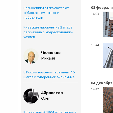
08 февраля
Большевики отличаются от
«Яблока» тем, что они -
16:03
победители
Киевская марионетка Запада
рассказала о «переобувании»
хозяев
15:44
Челноков
Михаил
В России назрели перемены: 15
шагов к суверенной экономике
04 декабря
14:42
Айрапетов
Олег
Россия зимой 1904 года: первые