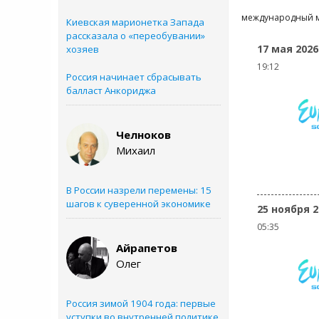
международный м
Киевская марионетка Запада
рассказала о «переобувании»
17 мая 2026
хозяев
19:12
Россия начинает сбрасывать
балласт Анкориджа
Челноков
Михаил
В России назрели перемены: 15
шагов к суверенной экономике
25 ноября 2
05:35
Айрапетов
Олег
Россия зимой 1904 года: первые
уступки во внутренней политике