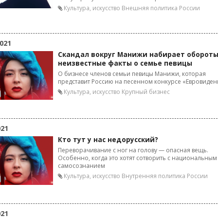
Культура, искусство
Внешняя политика России
021
Скандал вокруг Манижи набирает обороты
неизвестные факты о семье певицы
О бизнесе членов семьи певицы Манижи, которая
представит Россию на песенном конкурсе «Евровиден
Культура, искусство
Крупный бизнес
021
Кто тут у нас недорусский?
Переворачивание с ног на голову — опасная вещь.
Особенно, когда это хотят сотворить с национальным
самосознанием
Культура, искусство
Внутренняя политика России
021