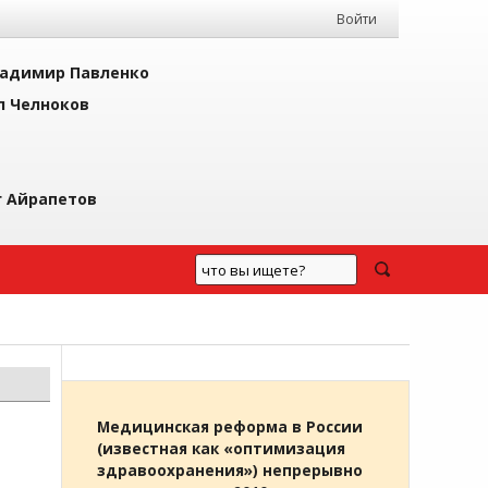
Войти
адимир Павленко
л Челноков
г Айрапетов
Медицинская реформа в России
(известная как «оптимизация
здравоохранения») непрерывно