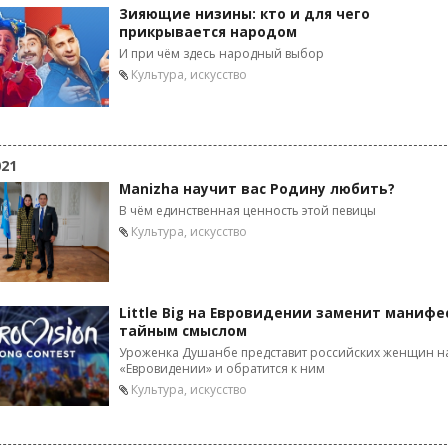
Зияющие низины: кто и для чего
прикрывается народом
И при чём здесь народный выбор
Культура, искусство
021
Manizha научит вас Родину любить?
В чём единственная ценность этой певицы
Культура, искусство
Little Big на Евровидении заменит манифес
тайным смыслом
Уроженка Душанбе представит российских женщин н
«Евровидении» и обратится к ним
Культура, искусство