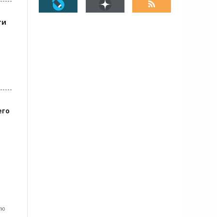
ти
его
ую