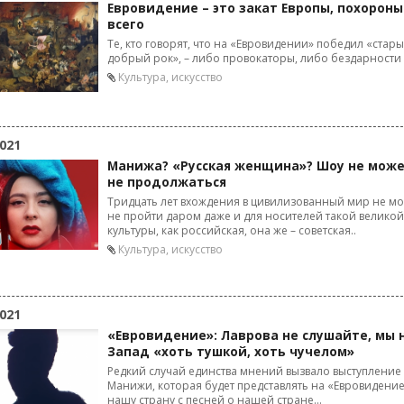
Евровидение – это закат Европы, похороны
всего
Те, кто говорят, что на «Евровидении» победил «стар
добрый рок», – либо провокаторы, либо бездарности
Культура, искусство
021
Манижа? «Русская женщина»? Шоу не мож
не продолжаться
Тридцать лет вхождения в цивилизованный мир не мо
не пройти даром даже и для носителей такой великой
культуры, как российская, она же – советская..
Культура, искусство
021
«Евровидение»: Лаврова не слушайте, мы 
Запад «хоть тушкой, хоть чучелом»
Редкий случай единства мнений вызвало выступление
Манижи, которая будет представлять на «Евровидени
нашу страну с песней о нашей стране...