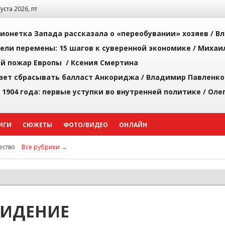
густа 2026, пт
ионетка Запада рассказала о «переобувании» хозяев /
Вл
рели перемены: 15 шагов к суверенной экономике /
Михаи
й пожар Европы /
Ксения Смертина
ает сбрасывать балласт Анкориджа /
Владимир Павленко
 1904 года: первые уступки во внутренней политике /
Оле
ИГИ
СЮЖЕТЫ
ФОТО/ВИДЕО
ОНЛАЙН
ство
Все рубрики →
ВИДЕНИЕ