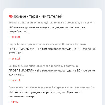
Комментарии читателей
Воевать с Европой если придётся, то не на истощение, а на уничтожение
.//Учитывая уровень их концентрации, много для этого не
потребуется;…
—
ovintpl
Порог боли и архетип славянских склок: Польша и Украина
ПРОБЛЕМА УКРАИНЫ в том, что полезла туда, - в ЕС - где ее не
ждут и не…
—
ovintpl
Венгрия: символизм Вишеграда и иллюзия бастиона
ПРОБЛЕМА УКРАИНЫ в том, что полезла туда, - в ЕС - где ее не
ждут и не…
—
ovintpl
Лукашенко рассказал о недавней встрече с представителями Зеленског
=Можно сколько угодно говорить о том, что Лукашенко
решительно отверг…
—
timev