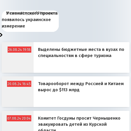
Киевская марионетка
В России назрели
Миграционный пожар
Россия начинает
Россия зимой 1904
Русская нация вчера и
Почему правый крах в
Место Науру / Науэро в
У сионистского проекта
Запада рассказала о
перемены: 15 шагов к
Европы
сбрасывать балласт
года: первые уступки во
сегодня
Варшаве не поможет её
современной истории
появилось украинское
«переобувании» хозяев
суверенной экономике
Анкориджа
внутренней политике
отношениям с Россией?
Южной Осетии
измерение
Выделены бюджетные места в вузах по
26.08.24 19:18
специальностям в сфере туризма
Товарооборот между Россией и Китаем
20.08.24 16:45
вырос до $113 млрд
Комитет Госдумы просит Чернышенко
07.08.24 20:04
эвакуировать детей из Курской
области