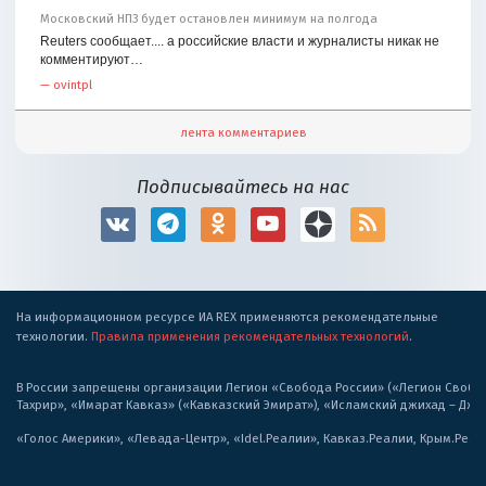
Московский НПЗ будет остановлен минимум на полгода
Reuters сообщает.... а российские власти и журналисты никак не
комментируют…
—
ovintpl
лента комментариев
Подписывайтесь на нас
На информационном ресурсе ИА REX применяются рекомендательные
технологии.
Правила применения рекомендательных технологий
.
В России запрещены организации Легион «Свобода России» («Легион Свобода
Тахрир», «Имарат Кавказ» («Кавказский Эмират»), «Исламский джихад – Дж
«Голос Америки», «Левада-Центр», «Idel.Реалии», Кавказ.Реалии, Крым.Реал