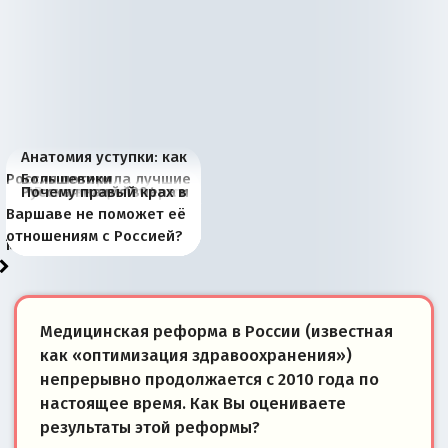
Анатомия уступки: как
Россия потеряла лучшие
Большевики
Киевская марионетка
В России назрели
Миграционный пожар
Россия начинает
Россия зимой 1904
Русская нация вчера и
Почему правый крах в
рыбопромысловые
отличаются от «Яблока»
Запада рассказала о
перемены: 15 шагов к
Европы
сбрасывать балласт
года: первые уступки во
сегодня
Варшаве не поможет её
районы Баренцева
тем, что они -
«переобувании» хозяев
суверенной экономике
Анкориджа
внутренней политике
отношениям с Россией?
моря
победители
Медицинская реформа в России (известная
как «оптимизация здравоохранения»)
непрерывно продолжается с 2010 года по
настоящее время. Как Вы оцениваете
результаты этой реформы?