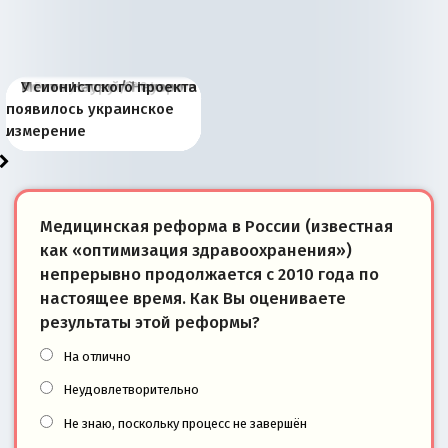
Киевская марионетка
В России назрели
Миграционный пожар
Россия начинает
Россия зимой 1904
Русская нация вчера и
Почему правый крах в
Место Науру / Науэро в
У сионистского проекта
Запада рассказала о
перемены: 15 шагов к
Европы
сбрасывать балласт
года: первые уступки во
сегодня
Варшаве не поможет её
современной истории
появилось украинское
«переобувании» хозяев
суверенной экономике
Анкориджа
внутренней политике
отношениям с Россией?
Южной Осетии
измерение
Медицинская реформа в России (известная
как «оптимизация здравоохранения»)
непрерывно продолжается с 2010 года по
настоящее время. Как Вы оцениваете
результаты этой реформы?
На отлично
Неудовлетворительно
Не знаю, поскольку процесс не завершён