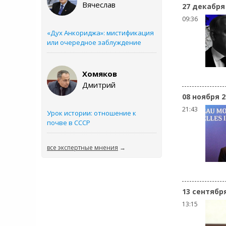
Вячеслав
27 декабря
09:36
«Дух Анкориджа»: мистификация
или очередное заблуждение
Хомяков
Дмитрий
08 ноября 2
21:43
Урок истории: отношение к
почве в СССР
все экспертные мнения
→
13 сентябр
13:15