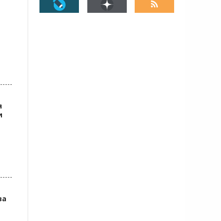
я
и
ва