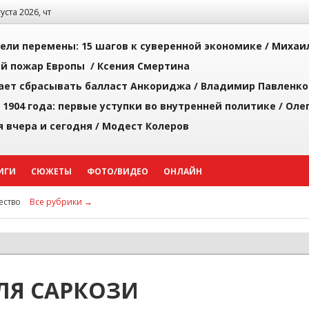
густа 2026, чт
рели перемены: 15 шагов к суверенной экономике /
Михаи
й пожар Европы /
Ксения Смертина
ает сбрасывать балласт Анкориджа /
Владимир Павленко
 1904 года: первые уступки во внутренней политике /
Оле
я вчера и сегодня /
Модест Колеров
ИГИ
СЮЖЕТЫ
ФОТО/ВИДЕО
ОНЛАЙН
ство
Все рубрики →
ЛЯ САРКОЗИ