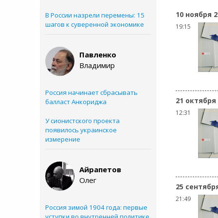
10 ноября 2
В России назрели перемены: 15
шагов к суверенной экономике
19:15
Павленко
Владимир
Россия начинает сбрасывать
21 октября
балласт Анкориджа
12:31
У сионистского проекта
появилось украинское
измерение
Айрапетов
Олег
25 сентябр
21:49
Россия зимой 1904 года: первые
уступки во внутренней политике