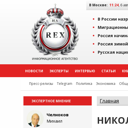
В Москве:
11:24
, 6 ав
В России наз
Миграционны
Россия начин
Россия зимой
Русская наци
НОВОСТИ
ЭКСПЕРТЫ
ИНТЕРВЬЮ
СТАТЬИ
КН
Пресс-релизы
Telegram
Политика
Экономика
Обще
Главная
ЭКСПЕРТНОЕ МНЕНИЕ
Челноков
НИКО
Михаил