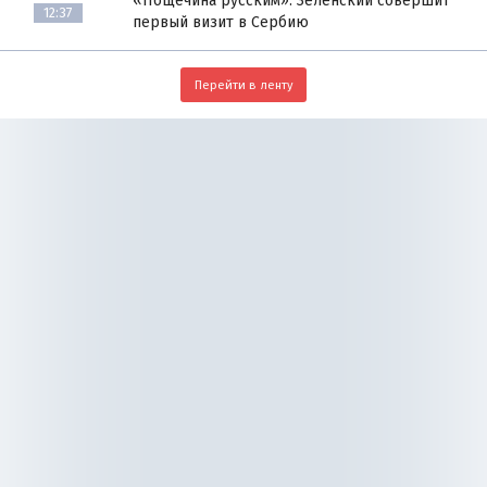
«Пощёчина русским»: Зеленский совершит
12:37
первый визит в Сербию
Перейти в ленту