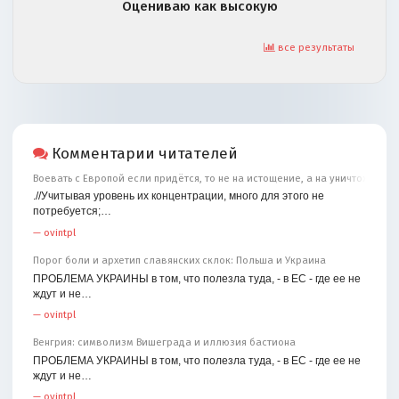
Оцениваю как высокую
все результаты
Комментарии читателей
Воевать с Европой если придётся, то не на истощение, а на уничтожение
.//Учитывая уровень их концентрации, много для этого не
потребуется;…
—
ovintpl
Порог боли и архетип славянских склок: Польша и Украина
ПРОБЛЕМА УКРАИНЫ в том, что полезла туда, - в ЕС - где ее не
ждут и не…
—
ovintpl
Венгрия: символизм Вишеграда и иллюзия бастиона
ПРОБЛЕМА УКРАИНЫ в том, что полезла туда, - в ЕС - где ее не
ждут и не…
—
ovintpl