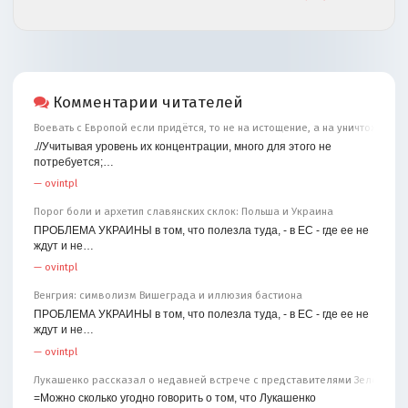
Комментарии читателей
Воевать с Европой если придётся, то не на истощение, а на уничтожение
.//Учитывая уровень их концентрации, много для этого не
потребуется;…
—
ovintpl
Порог боли и архетип славянских склок: Польша и Украина
ПРОБЛЕМА УКРАИНЫ в том, что полезла туда, - в ЕС - где ее не
ждут и не…
—
ovintpl
Венгрия: символизм Вишеграда и иллюзия бастиона
ПРОБЛЕМА УКРАИНЫ в том, что полезла туда, - в ЕС - где ее не
ждут и не…
—
ovintpl
Лукашенко рассказал о недавней встрече с представителями Зеленског
=Можно сколько угодно говорить о том, что Лукашенко