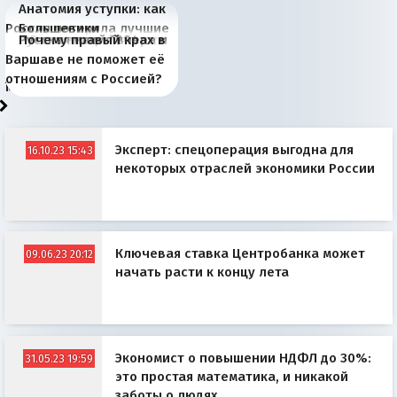
Анатомия уступки: как
Россия потеряла лучшие
Большевики
Киевская марионетка
В России назрели
Миграционный пожар
Россия начинает
Россия зимой 1904
Русская нация вчера и
Почему правый крах в
рыбопромысловые
отличаются от «Яблока»
Запада рассказала о
перемены: 15 шагов к
Европы
сбрасывать балласт
года: первые уступки во
сегодня
Варшаве не поможет её
районы Баренцева
тем, что они -
«переобувании» хозяев
суверенной экономике
Анкориджа
внутренней политике
отношениям с Россией?
моря
победители
Эксперт: спецоперация выгодна для
16.10.23 15:43
некоторых отраслей экономики России
Ключевая ставка Центробанка может
09.06.23 20:12
начать расти к концу лета
Экономист о повышении НДФЛ до 30%:
31.05.23 19:59
это простая математика, и никакой
заботы о людях