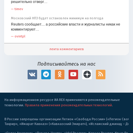
решительно отверг…
—
timev
Московский НПЗ будет остановлен минимум на полгода
Reuters сообщает.... а российские власти и журналисты никак не
комментируют…
—
ovintpl
лента комментариев
Подписывайтесь на нас
На информационном ресурсе ИА REX применяются рекомендательные
технологии.
Правила применения рекомендательных технологий
.
В России запрещены организации Легион «Свобода России» («Легион Свобода
Тахрир», «Имарат Кавказ» («Кавказский Эмират»), «Исламский джихад – Дж
«Голос Америки», «Левада-Центр», «Idel.Реалии», Кавказ.Реалии, Крым.Реал