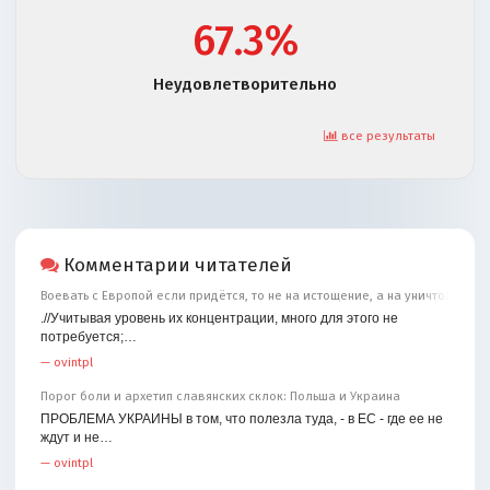
67.3%
Неудовлетворительно
все результаты
Комментарии читателей
Воевать с Европой если придётся, то не на истощение, а на уничтожение
.//Учитывая уровень их концентрации, много для этого не
потребуется;…
—
ovintpl
Порог боли и архетип славянских склок: Польша и Украина
ПРОБЛЕМА УКРАИНЫ в том, что полезла туда, - в ЕС - где ее не
ждут и не…
—
ovintpl