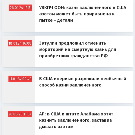
УВКПЧ ООН: казнь заключенного в США
26.01.24 12:51
азотом может быть приравнена к
пытке - детали
Затулин предложил отменить
18.01.24 16:08
мораторий на смертную казнь для
приобретших гражданство РФ
В США впервые разрешили необычный
11.01.24 09:43
способ казни заключённого
AP: в США в штате Алабама хотят
26.08.23 11:34
казнить заключённого, заставив
дышать азотом