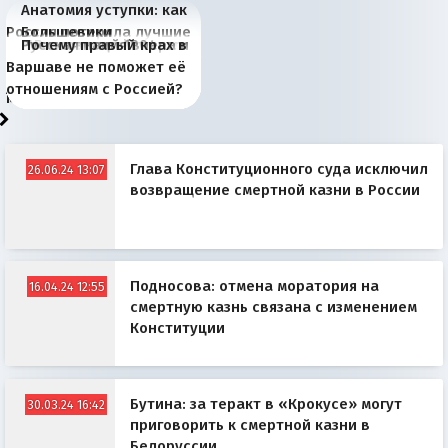
Анатомия уступки: как
Россия потеряла лучшие
Большевики
Киевская марионетка
В России назрели
Миграционный пожар
Россия начинает
Россия зимой 1904
Русская нация вчера и
Почему правый крах в
рыбопромысловые
отличаются от «Яблока»
Запада рассказала о
перемены: 15 шагов к
Европы
сбрасывать балласт
года: первые уступки во
сегодня
Варшаве не поможет её
районы Баренцева
тем, что они -
«переобувании» хозяев
суверенной экономике
Анкориджа
внутренней политике
отношениям с Россией?
моря
победители
Глава Конституционного суда исключил
26.06.24 13:07
возвращение смертной казни в России
Подносова: отмена моратория на
16.04.24 12:55
смертную казнь связана с изменением
Конституции
Бутина: за теракт в «Крокусе» могут
30.03.24 16:42
приговорить к смертной казни в
Белоруссии