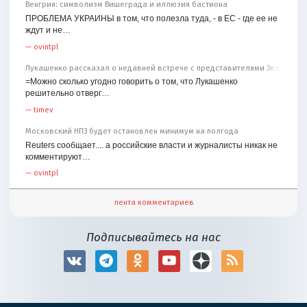
Венгрия: символизм Вишеграда и иллюзия бастиона
ПРОБЛЕМА УКРАИНЫ в том, что полезла туда, - в ЕС - где ее не
ждут и не…
—
ovintpl
Лукашенко рассказал о недавней встрече с представителями Зеленског
=Можно сколько угодно говорить о том, что Лукашенко
решительно отверг…
—
timev
Московский НПЗ будет остановлен минимум на полгода
Reuters сообщает.... а российские власти и журналисты никак не
комментируют…
—
ovintpl
лента комментариев
Подписывайтесь на нас