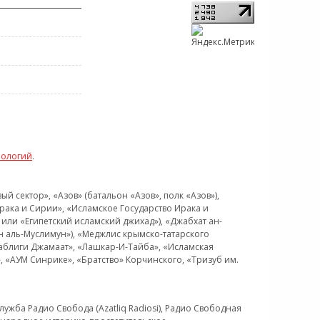
нологий
.
 сектор», «Азов» (батальон «Азов», полк «Азов»),
рака и Сирии», «Исламское Государство Ирака и
или «Египетский исламский джихад»), «Джабхат ан-
н аль-Муслимун»), «Меджлис крымско-татарского
Таблиги Джамаат», «Лашкар-И-Тайба», «Исламская
 «АУМ Синрике», «Братство» Корчинского, «Тризуб им.
ужба Радио Свобода (Azatliq Radiosi), Радио Свободная