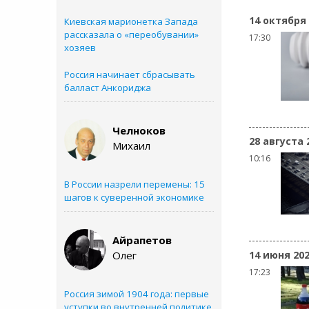
14 октября
Киевская марионетка Запада
рассказала о «переобувании»
17:30
хозяев
Россия начинает сбрасывать
балласт Анкориджа
Челноков
28 августа 
Михаил
10:16
В России назрели перемены: 15
шагов к суверенной экономике
Айрапетов
Олег
14 июня 20
17:23
Россия зимой 1904 года: первые
уступки во внутренней политике