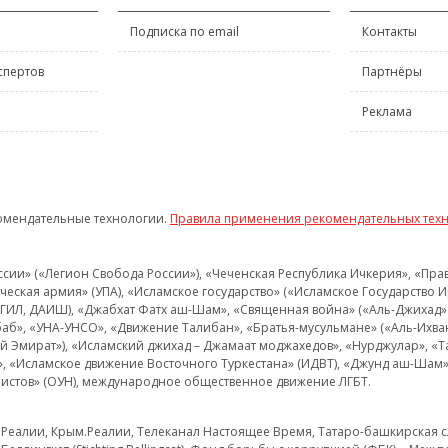
Подписка по email
Контакты
спертов
Партнёры
Реклама
омендательные технологии.
Правила применения рекомендательных тех
и» («Легион Свобода России»), «Чеченская Республика Ичкерия», «Правый
еская армия» (УПА), «Исламское государство» («Исламское Государство И
 ИГИЛ, ДАИШ), «Джабхат Фатх аш-Шам», «Священная война» («Аль-Джихад» 
аб», «УНА-УНСО», «Движение Талибан», «Братья-мусульмане» («Аль-Ихва
кий Эмират»), «Исламский джихад – Джамаат моджахедов», «Нурджулар», «
», «Исламское движение Восточного Туркестана» (ИДВТ), «Джунд аш-Шам»,
истов» (ОУН), международное общественное движение ЛГБТ.
з.Реалии, Крым.Реалии, Телеканал Настоящее Время, Татаро-башкирская сл