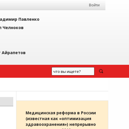
Войти
адимир Павленко
л Челноков
г Айрапетов
Медицинская реформа в России
(известная как «оптимизация
здравоохранения») непрерывно