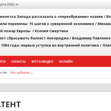
густа 2026, чт
ионетка Запада рассказала о «переобувании» хозяев /
Вл
рели перемены: 15 шагов к суверенной экономике /
Михаи
й пожар Европы /
Ксения Смертина
ает сбрасывать балласт Анкориджа /
Владимир Павленко
 1904 года: первые уступки во внутренней политике /
Оле
ИГИ
СЮЖЕТЫ
ФОТО/ВИДЕО
ОНЛАЙН
ство
Все рубрики →
ТЕНТ