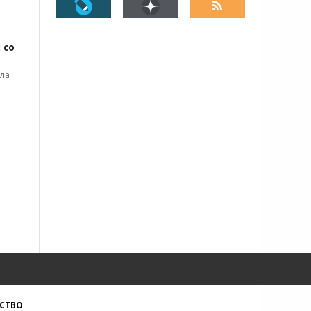
 со
ила
СТВО