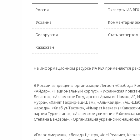
Россия
Эксперты ИА REX
Украина
Комментарии эк
Белоруссия
Стать экспертом
Казахстан
На информационном ресурсе ИА REX применяются рек
В России запрещены организации Легион «Свобода Росси
«Айдар», «Национальный корпус», «Украинская повстанч
Леванта», «Исламское Государство Ирака и Шама», ИГ,
Нусра», «Хайят Тахрир-аш-Шам», «Аль-Каида», «Аш-Шаб
народа», «Хизб ут-Тахрир», «Имарат Кавказ» («Кавказс
партия Туркестана», «Исламское движение Узбекистана
Степана Бандеры», «Организация украинских национал
«Голос Америки», «Левада-Центр», «Idel.Реалии», Кавка