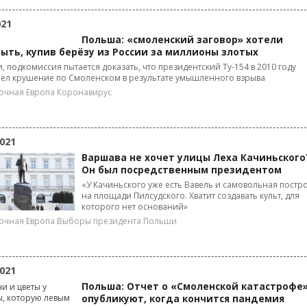
021
Польша: «смоленский заговор» хотели
ыть, купив берёзу из России за миллионы злотых
, подкомиссия пытается доказать, что президентский Ту-154 в 2010 году
ел крушение по Смоленском в результате умышленного взрыва
очная Европа
Коронавирус
021
Варшава не хочет улицы Леха Качиньского
Он был посредственным президентом
«У Качиньского уже есть Вавель и самовольная постр
на площади Пилсудского. Хватит создавать культ, для
которого нет оснований»
очная Европа
Выборы президента Польши
021
Польша: Отчет о «Смоленской катастрофе
опубликуют, когда кончится пандемия