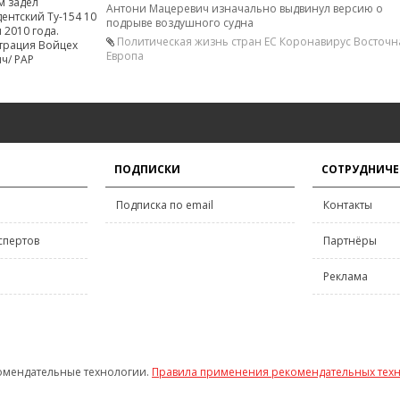
Антони Мацеревич изначально выдвинул версию о
подрыве воздушного судна
Политическая жизнь стран ЕС
Коронавирус
Восточн
Европа
ПОДПИСКИ
СОТРУДНИЧЕ
Подписка по email
Контакты
спертов
Партнёры
Реклама
омендательные технологии.
Правила применения рекомендательных тех