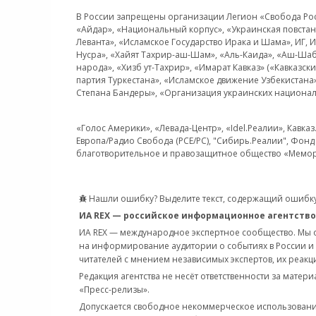
В России запрещены организации Легион «Свобода Росси
«Айдар», «Национальный корпус», «Украинская повстанч
Леванта», «Исламское Государство Ирака и Шама», ИГ,
Нусра», «Хайят Тахрир-аш-Шам», «Аль-Каида», «Аш-Шаб
народа», «Хизб ут-Тахрир», «Имарат Кавказ» («Кавказс
партия Туркестана», «Исламское движение Узбекистана
Степана Бандеры», «Организация украинских национал
«Голос Америки», «Левада-Центр», «Idel.Реалии», Кавка
Европа/Радио Свобода (PCE/PC), "Сибирь.Реалии", Фонд 
благотворительное и правозащитное общество «Мемор
Нашли ошибку? Выделите текст, содержащий ошибку
ИА REX — российское информационное агентство
ИА REX — международное экспертное сообщество. Мы
на информирование аудитории о событиях в России и
читателей с мнением независимых экспертов, их реакци
Редакция агентства не несёт ответственности за матер
«Пресс-релизы».
Допускается свободное некоммерческое использовани