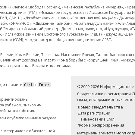
и» («Легион Свобода России»), «Чеченская Республика Ичкерия», «Правый
еская армия» (УПА), «Исламское государство» («Исламское Государство И
 ИГИЛ, ДАИШ), «Джабхат Фатх аш-Шам», «Священная война» («Аль-Джихад» 
аб», «УНА-УНСО», «Движение Талибан», «Братья-мусульмане» («Аль-Ихва
кий Эмират»), «Исламский джихад – Джамаат моджахедов», «Нурджулар», «
», «Исламское движение Восточного Туркестана» (ИДВТ), «Джунд аш-Шам»,
истов» (ОУН), международное общественное движение ЛГБТ.
з.Реалии, Крым.Реалии, Телеканал Настоящее Время, Татаро-башкирская сл
Беллингкет (Stichting Bellingcat), Фонд борьбы с коррупцией (ФБК), «Ме
иал» признаны в России иноагентами.
, и нажмите
+
.
Ctrl
Enter
© 2009-2026 Информационное а
Свидетельство о регистрации 
 ориентированы
связи, информационных технол
 за рубежом, знакомим
Номер свидетельства
ей на эти события.
Дата регистрации
иалы опубликованные в разделе
Наименование СМИ
Форма распространения
е материалов с обязательной
Материалы агентства могут со