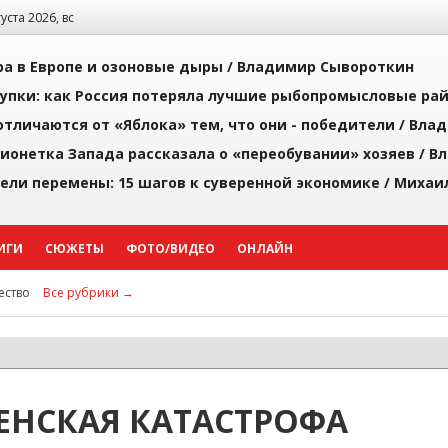
густа 2026, вс
а в Европе и озоновые дыры /
Владимир Сывороткин
упки: как Россия потеряла лучшие рыбопромысловые ра
тличаются от «Яблока» тем, что они - победители /
Влад
ионетка Запада рассказала о «переобувании» хозяев /
Вл
рели перемены: 15 шагов к суверенной экономике /
Михаи
ИГИ
СЮЖЕТЫ
ФОТО/ВИДЕО
ОНЛАЙН
ство
Все рубрики →
НСКАЯ КАТАСТРОФА