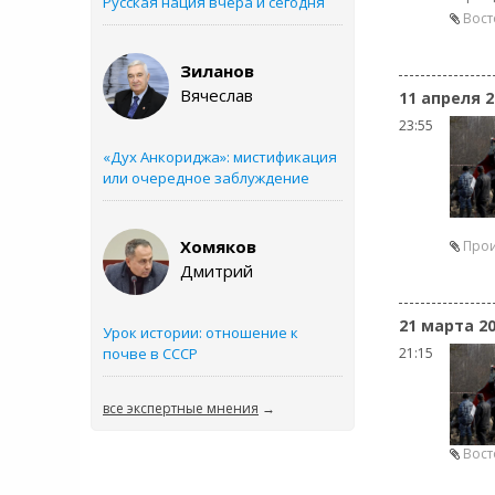
Русская нация вчера и сегодня
Вост
Зиланов
Вячеслав
11 апреля 2
23:55
«Дух Анкориджа»: мистификация
или очередное заблуждение
Хомяков
Про
Дмитрий
21 марта 2
Урок истории: отношение к
почве в СССР
21:15
все экспертные мнения
→
Вост