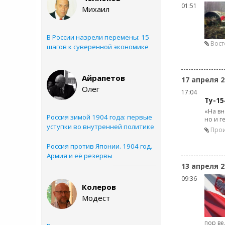
01:51
Михаил
В России назрели перемены: 15
Вост
шагов к суверенной экономике
Айрапетов
17 апреля 2
Олег
17:04
Ту-1
«На вн
Россия зимой 1904 года: первые
но и г
уступки во внутренней политике
Про
Россия против Японии. 1904 год.
Армия и её резервы
13 апреля 2
09:36
Колеров
Модест
пор ве