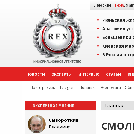
В Москве:
14:48
, 9 ав
Июньская жар
Анатомия уст
Большевики о
Киевская мар
В России наз
НОВОСТИ
ЭКСПЕРТЫ
ИНТЕРВЬЮ
СТАТЬИ
КН
Пресс-релизы
Telegram
Политика
Экономика
Обще
Главная
ЭКСПЕРТНОЕ МНЕНИЕ
Сывороткин
СМОЛЕ
Владимир