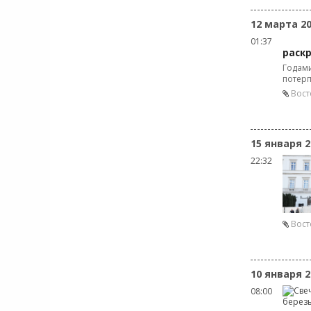
12 марта 2
01:37
раскр
Годами
потерп
Вост
15 января 2
22:32
Вост
10 января 2
08:00