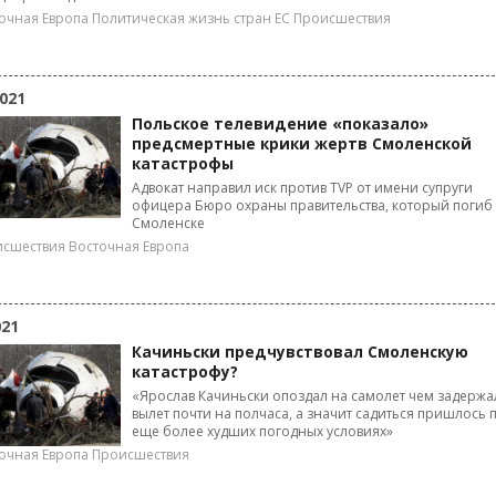
очная Европа
Политическая жизнь стран ЕС
Происшествия
021
Польское телевидение «показало»
предсмертные крики жертв Смоленской
катастрофы
Адвокат направил иск против TVP от имени супруги
офицера Бюро охраны правительства, который погиб 
Смоленске
исшествия
Восточная Европа
021
Качиньски предчувствовал Смоленскую
катастрофу?
«Ярослав Качиньски опоздал на самолет чем задержа
вылет почти на полчаса, а значит садиться пришлось 
еще более худших погодных условиях»
очная Европа
Происшествия