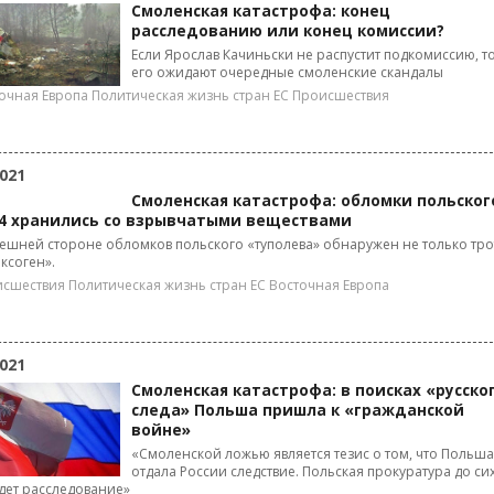
Смоленская катастрофа: конец
расследованию или конец комиссии?
Если Ярослав Качиньски не распустит подкомиссию, т
его ожидают очередные смоленские скандалы
очная Европа
Политическая жизнь стран ЕС
Происшествия
021
Смоленская катастрофа: обломки польског
54 хранились со взрывчатыми веществами
ешней стороне обломков польского «туполева» обнаружен не только тро
ексоген».
исшествия
Политическая жизнь стран ЕС
Восточная Европа
021
Смоленская катастрофа: в поисках «русско
следа» Польша пришла к «гражданской
войне»
«Смоленской ложью является тезис о том, что Польша
отдала России следствие. Польская прокуратура до си
дет расследование»