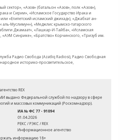
 сектор», «Азов» (батальон «Азов», полк «Азов»),
рака и Сирии», «Исламское Государство Ирака и
или «Египетский исламский джихад»), «Джабхат ан-
н аль-Муслимун»), «Меджлис крымско-татарского
Таблиги Джамаат», «Лашкар-И-Тайба», «Исламская
 «АУМ Синрике», «Братство» Корчинского, «Тризуб им.
ужба Радио Свобода (Azatliq Radiosi), Радио Свободная
ждународное историко-просветительское,
гентство REX
СМИ выдано Федеральной службой по надзору в сфере
огий и массовых коммуникаций (Роскомнадзор).
ИА № ФС 77 - 91094
01.04.2026
РЕКС / РЭКС / REX
Информационное агентство
держать информацию 18+