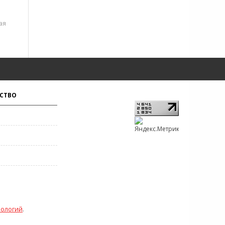
ая
СТВО
нологий
.