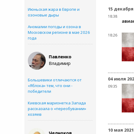
15 декабря
Июньская жара в Европе и
озоновые дыры
18:38
авиа
Аномалии погоды и озона в
Московском регионе в мае 2026
18:26
года
Павленко
Владимир
04 июля 20
Большевики отличаются от
«Яблока» тем, что они -
09:35
победители
Киевская марионетка Запада
рассказала о «переобувании»
хозяев
10 мая 2021
Челноков