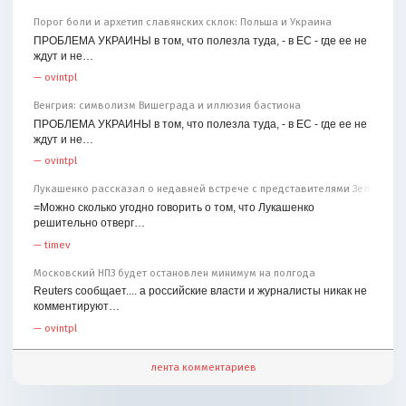
Порог боли и архетип славянских склок: Польша и Украина
ПРОБЛЕМА УКРАИНЫ в том, что полезла туда, - в ЕС - где ее не
ждут и не…
—
ovintpl
Венгрия: символизм Вишеграда и иллюзия бастиона
ПРОБЛЕМА УКРАИНЫ в том, что полезла туда, - в ЕС - где ее не
ждут и не…
—
ovintpl
Лукашенко рассказал о недавней встрече с представителями Зеленског
=Можно сколько угодно говорить о том, что Лукашенко
решительно отверг…
—
timev
Московский НПЗ будет остановлен минимум на полгода
Reuters сообщает.... а российские власти и журналисты никак не
комментируют…
—
ovintpl
лента комментариев