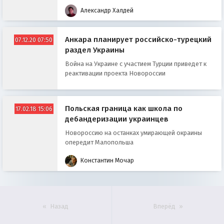
процесса для России
Александр Халдей
Анкара планирует российско-турецкий
07.12.20 07:50
раздел Украины
Война на Украине с участием Турции приведет к
реактивации проекта Новороссии
Польская граница как школа по
17.02.18 15:06
дебандеризации украинцев
Новороссию на останках умирающей окраины
опередит Малопольша
Константин Мочар
Назад
Вперёд