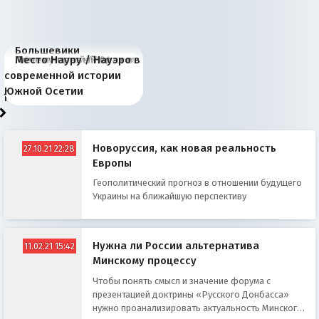
Большевики
Киевская марионетка
В России назрели
Миграционный пожар
Россия начинает
Россия зимой 1904
Русская нация вчера и
Почему правый крах в
Место Науру / Науэро в
отличаются от «Яблока»
Запада рассказала о
перемены: 15 шагов к
Европы
сбрасывать балласт
года: первые уступки во
сегодня
Варшаве не поможет её
современной истории
тем, что они -
«переобувании» хозяев
суверенной экономике
Анкориджа
внутренней политике
отношениям с Россией?
Южной Осетии
победители
Новоруссия, как новая реальность
27.10.21 22:28
Европы
Геополитический прогноз в отношении будущего
Украины на ближайшую перспективу
Нужна ли России альтернатива
11.02.21 15:42
Минскому процессу
Чтобы понять смысл и значение форума с
презентацией доктрины «Русского Донбасса»
нужно проанализировать актуальность Минского