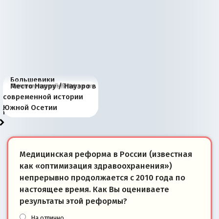
Большевики
Киевская марионетка
В России назрели
Миграционный пожар
Россия начинает
Россия зимой 1904
Русская нация вчера и
Почему правый крах в
Место Науру / Науэро в
отличаются от «Яблока»
Запада рассказала о
перемены: 15 шагов к
Европы
сбрасывать балласт
года: первые уступки во
сегодня
Варшаве не поможет её
современной истории
тем, что они -
«переобувании» хозяев
суверенной экономике
Анкориджа
внутренней политике
отношениям с Россией?
Южной Осетии
победители
Медицинская реформа в России (известная
как «оптимизация здравоохранения»)
непрерывно продолжается с 2010 года по
настоящее время. Как Вы оцениваете
результаты этой реформы?
На отлично