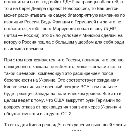
согласиться на выход войск ЛДНР на границы областей, а
то и на берег Днепра (проект Новороссия), то Вашингтон
может рассчитывать на самую благоприятную кампанию по
изоляции России. Ведь Франция с Германией ни за что не
согласятся, чтобы порт Мариуполя попал в зону ЛДНР
(читай — России), это было условием Минской сделки, на
которую Россия пошла с большим ущербом для себя ради
выигрыша времени.
При этом прогнозируется, что Россия, понимая, что военно-
санкционного капкана не избежать, может согласиться на
такой сценарий, компенсируя это расширением пояса
безопасности на Украине. Это соответствует ожиданиям
Киева: чем сильнее военный разгром ВСУ, тем сильнее
будет реакция Запада на политическом уровне. Всё это в
целом ведёт к тому, что США выкрутят руки Германии по
вопросу отказа от прекращения транзита через Украину и
обнулят смысл и выгоду от СП-2.
То есть для Киева речь идёт о сохранении нынешней элиты