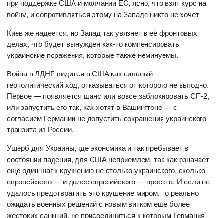
при поддержке США и молчании ЕС, ясно, что взят курс на
войну, и сопротивляться этому на Западе никто не хочет.
Киев же надеется, но Запад так увязнет в её фронтовых
делах, что будет вынужден как-то компенсировать
украинские поражения, которые также неминуемы.
Война в ЛДНР видится в США как сильный
геополитический ход, отказываться от которого не выгодно.
Первое — появляется шанс или вовсе заблокировать СП-2,
или запустить его так, как хотят в Вашингтоне — с
согласием Германии не допустить сокращения украинского
транзита из России.
Ущерб для Украины, где экономика и так пребывает в
состоянии падения, для США неприемлем, так как означает
ещё один шаг к крушению не столько украинского, сколько
европейского — и далее евразийского — проекта. И если не
удалось предотвратить это крушение миром, то реально
ожидать военных решений с новым витком ещё более
жестоких санкций, не присоединиться к которым Германия