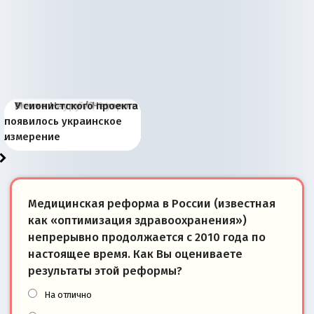
Киевская марионетка
В России назрели
Миграционный пожар
Россия начинает
Россия зимой 1904
Русская нация вчера и
Почему правый крах в
Место Науру / Науэро в
У сионистского проекта
Запада рассказала о
перемены: 15 шагов к
Европы
сбрасывать балласт
года: первые уступки во
сегодня
Варшаве не поможет её
современной истории
появилось украинское
«переобувании» хозяев
суверенной экономике
Анкориджа
внутренней политике
отношениям с Россией?
Южной Осетии
измерение
Медицинская реформа в России (известная
как «оптимизация здравоохранения»)
непрерывно продолжается с 2010 года по
настоящее время. Как Вы оцениваете
результаты этой реформы?
На отлично