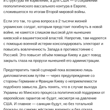
и структуры её кормления, а для США — о сохранении
геополитического вассального контура в Европе,
сложившегося по итогам Второй мировой войны.
Если это так, то цена вопроса в 2 тысячи жизней
украинских солдат, которым предстоит погибнуть в новой
войне, не кажется слишком высокой для нынешних
киевской и вашингтонской властей. Напротив, там надеются
с помощью военной истерии консолидировать электорат и
повысить вовлеченность Запада в противостояние с
Россией. Это повысит объём помощи Киеву и даст повод
закрыть глаза на прорухи нынешней его администрации.
Предотвратить такой сценарий пока возможно лишь
дипломатическим путём — через предупреждение со
стороны Германии и Франции Киеву о неприемлемости
подобного замысла. Дать понять, что в случае выхода
Украины из Минского процесса политической поддержки от
европейских гарантов не будет, несмотря на давление
США. И главное — санкции будут, но без тотальной
блокады по самому жёсткому варианту и без отказа