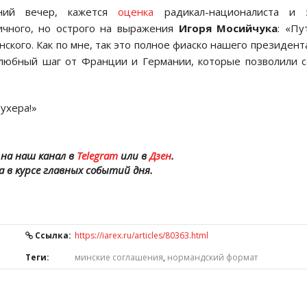
ний вечер, кажется
оценка
радикал-националиста и э
ичного, но острого на выражения
Игоря Мосийчука
: «Пу
ского. Как по мне, так это полное фиаско нашего президент
юбный шаг от Франции и Германии, которые позволили 
ухера!»
на наш канал в
Telegram
или в
Дзен
.
а в курсе главных событий дня.
Ссылка:
https://iarex.ru/articles/80363.html
Теги:
минские соглашения
,
нормандский формат