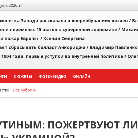
густа 2026, пт
ионетка Запада рассказала о «переобувании» хозяев /
Вл
рели перемены: 15 шагов к суверенной экономике /
Михаи
й пожар Европы /
Ксения Смертина
ает сбрасывать балласт Анкориджа /
Владимир Павленко
 1904 года: первые уступки во внутренней политике /
Оле
ИГИ
СЮЖЕТЫ
ФОТО/ВИДЕО
ОНЛАЙН
ство
Все рубрики →
УТИНЫМ: ПОЖЕРТВУЮТ ЛИ