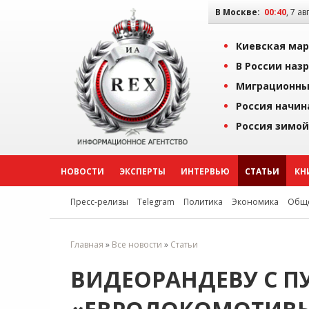
В Москве:
00:40
, 7 ав
Киевская мар
В России наз
Миграционны
Россия начин
Россия зимой
НОВОСТИ
ЭКСПЕРТЫ
ИНТЕРВЬЮ
СТАТЬИ
КН
Пресс-релизы
Telegram
Политика
Экономика
Обще
Главная
»
Все новости
»
Статьи
ВИДЕОРАНДЕВУ С П