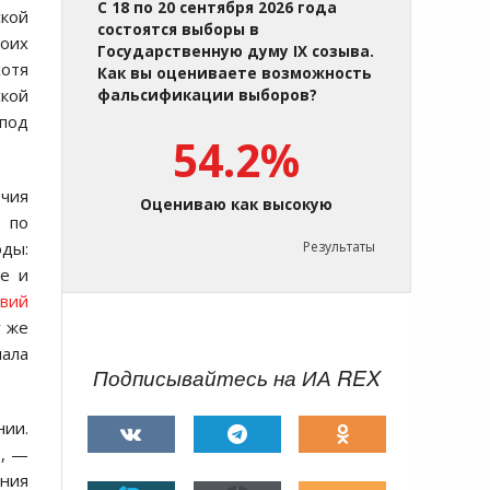
С 18 по 20 сентября 2026 года
ской
состоятся выборы в
воих
Государственную думу IX созыва.
отя
Как вы оцениваете возможность
кой
фальсификации выборов?
 под
54.2%
чия
Оцениваю как высокую
в по
оды:
Результаты
не и
твий
у же
ала
Подписывайтесь на ИА REX
нии.
», —
ания