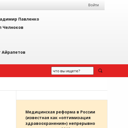
Войти
адимир Павленко
л Челноков
г Айрапетов
Медицинская реформа в России
(известная как «оптимизация
здравоохранения») непрерывно