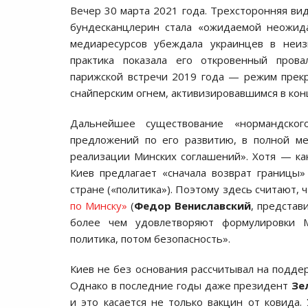
Вечер 30 марта 2021 года. Трехсторонняя ви
бундесканцлерин стала «ожидаемой неожида
медиаресурсов убеждала украинцев в неиз
практика показала его откровенный пров
парижской встречи 2019 года — режим прек
снайперским огнем, активизировавшимся в кон
Дальнейшее существование «нормандско
предложений по его развитию, в полной ме
реализации Минских соглашений». Хотя — ка
Киев предлагает «сначала возврат границы
стране («политика»). Поэтому здесь считают, 
по Минску»
(
Федор Вениславский
, представ
более чем удовлетворяют формулировки М
политика, потом безопасность».
Киев не без основания рассчитывал на подд
Однако в последние годы даже президент
Зе
и это касается не только вакцин от ковида