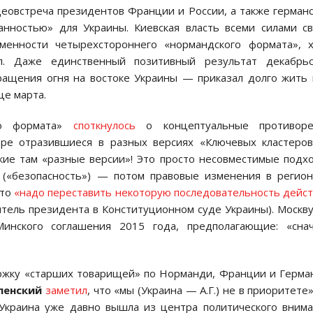
деовстреча президентов Франции и России, а также герман
нностью» для Украины. Киевская власть всеми силами с
менности четырехстороннего «нормандского формата», х
ал. Даже единственный позитивный результат декабрьс
ращения огня на востоке Украины — приказал долго жить
це марта.
го формата»
споткнулось
о концептуальные противоре
ре отразившиеся в разных версиях «Ключевых кластеро
кие там «разные версии»! Это просто несовместимые подх
» («безопасность») — потом правовые изменения в регио
что
«надо переставить некоторую последовательность дейс
итель президента в Конституционном суде Украины). Москв
инского соглашения 2015 года, предполагающие: «снач
ержку «старших товарищей» по Норманди, Франции и Герма
ленский
заметил
, что «мы (Украина — А.Г.) не в приоритете
. Украина уже давно вышла из центра политического вним