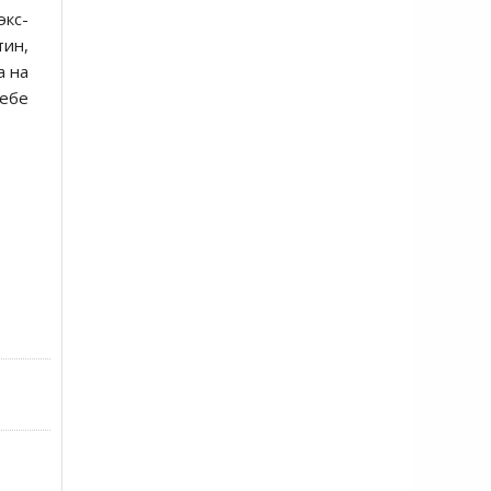
кс-
тин,
а на
себе