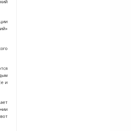
ский
ации
ний»
кого
ются
ждым
Ее и
жает
ении
 вот