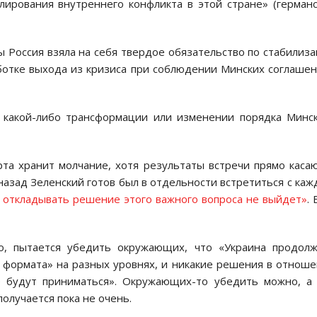
лирования внутреннего конфликта в этой стране» (герман
 Россия взяла на себя твердое обязательство по стабилиз
ботке выхода из кризиса при соблюдении Минских соглаше
 какой-либо трансформации или изменении порядка Минс
та хранит молчание, хотя результаты встречи прямо каса
азад Зеленский готов был в отдельности встретиться с ка
 откладывать решение этого важного вопроса не выйдет»
. 
ого, пытается убедить окружающих, что «Украина продол
 формата» на разных уровнях, и никакие решения в отнош
 будут приниматься». Окружающих-то убедить можно, а
олучается пока не очень.