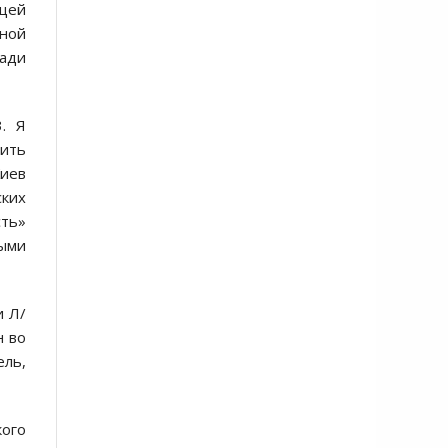
ющей
ной
ради
. Я
ить
Киев
ских
сть»
ными
и Л/
н во
ель,
кого