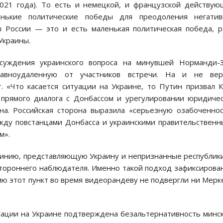
2021 года). То есть и немецкой, и французской действу
нькие политические победы для преодоления негатив
ы России — это и есть маленькая политическая победа, 
Украины.
суждения украинского вопроса на минувшей Норманди-3
равноудаленную от участников встречи. На и не вер
. «Что касается ситуации на Украине, то Путин призвал 
 прямого диалога с Донбассом и урегулировании юридиче
она. Российская сторона выразила «серьезную озабоченно
жду повстанцами Донбасса и украинскими правительствен
м».
линию, представляющую Украину и непризнанные республик
стороннего наблюдателя. Именно такой подход зафиксирова
ю этот пункт во время видеорандеву не подвергли ни Мерк
уации на Украине подтверждена безальтернативность минс