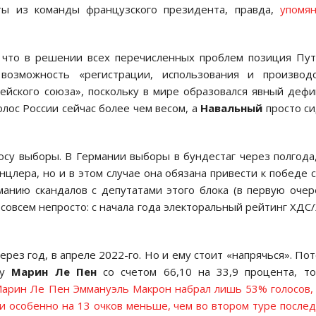
ты из команды французского президента, правда,
упомя
, что в решении всех перечисленных проблем позиция Пу
озможность «регистрации, использования и производс
пейского союза», поскольку в мире образовался явный деф
олос России сейчас более чем весом, а
Навальный
просто с
осу выборы. В Германии выборы в бундестаг через полгода
анцлера, но и в этом случае она обязана привести к победе 
манию скандалов с депутатами этого блока (в первую оче
 совсем непросто: с начала года электоральный рейтинг ХДС
рез год, в апреле 2022-го. Но и ему стоит «напрячься». По
 у
Марин Ле Пен
со счетом 66,10 на 33,9 процента, т
Марин Ле Пен Эммануэль Макрон набрал лишь 53% голосов,
 и особенно на 13 очков меньше, чем во втором туре после