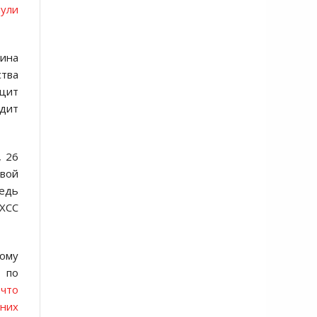
нули
тина
тва
ицит
идит
, 26
свой
редь
/ХСС
тому
о по
 что
дних