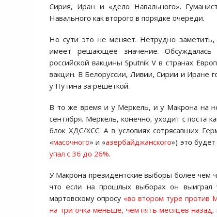
Сирия, Иран и «дело Навального». Гуманис
Навального как второго в порядке очереди.
Но сути это не меняет. Нетрудно заметить
имеет решающее значение. Обсуждалась в
российской вакцины Sputnik V в странах Евро
вакцин. В Белоруссии, Ливии, Сирии и Иране г
у Путина за решеткой.
В то же время и у Меркель, и у Макрона на н
сентября. Меркель, конечно, уходит с поста к
блок ХДС/ХСС. А в условиях сотрясавших Гер
«
масочного
» и «
азербайджанского
») это будет
упал с 36 до 26%.
У Макрона президентские выборы более чем че
что если на прошлых выборах он выиграл
мартовскому опросу
«во втором туре против 
на три очка меньше, чем пять месяцев назад,