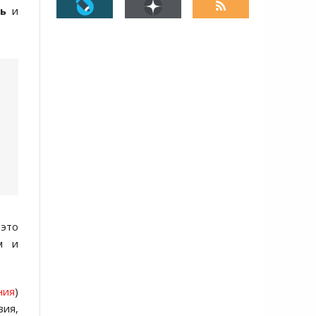
ь
и
 это
м и
ния
)
вия,