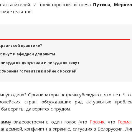
едставителей. И трехсторонняя встреча
Путина
,
Меркел
свидетельство.
краинской практике?
: кнут и афедрон для элиты
 никуда не допустили и никуда не зовут
Украина готовится к войне с Россией
нус один»? Организаторы встречи убеждают, что нет. Что
ропейских стран, обсуждавших ряд актуальных пробле
бы верить, да верится с трудом.
рамму видеовстречи в один голос (что
Россия
, что
Герма
пандемией, конфликт на Украине, ситуация в Белоруссии, Ли