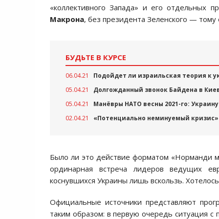
«коллективного Запада» и его отдельных пр
Макрона
, без президента Зеленского — тому 
БУДЬТЕ В КУРСЕ
06.04.21
Подойдет ли израильская теория к у
05.04.21
Долгожданный звонок Байдена в Киев
05.04.21
Манёвры НАТО весны 2021-го: Украину
02.04.21
«Потенциально неминуемый кризис»: 
Было ли это действие форматом «Норманди ми
ординарная встреча лидеров ведущих ев
коснувшихся Украины лишь вскользь. Хотелось 
Официальные источники представляют прог
таким образом: в первую очередь ситуация с 