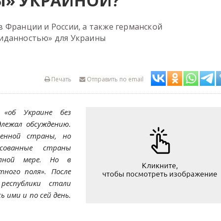
» УКРАИНОЙ?
 Франции и России, а также германской
иданностью» для Украины
Печать
Отправить по email
 «об Украине без
длежал обсуждению.
ренной страны, но
сованные страны
лной мере. Но в
тного поля». После
республики стали
 ими и по сей день.