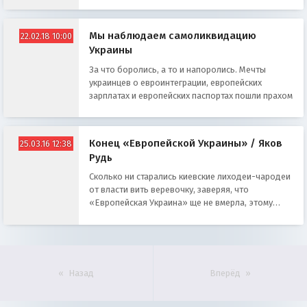
Мы наблюдаем самоликвидацию
22.02.18 10:00
Украины
За что боролись, а то и напоролись. Мечты
украинцев о евроинтеграции, европейских
зарплатах и европейских паспортах пошли прахом
Конец «Европейской Украины» / Яков
25.03.16 12:38
Рудь
Сколько ни старались киевские лиходеи-чародеи
от власти вить веревочку, заверяя, что
«Европейская Украина» ще не вмерла, этому
пришел конец
Назад
Вперёд