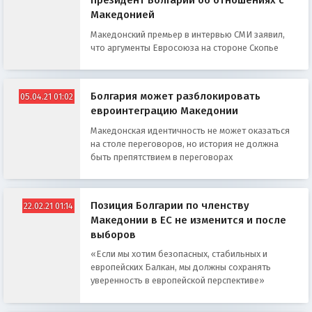
президент Болгарии об отношениях с
Македонией
Македонский премьер в интервью СМИ заявил,
что аргументы Евросоюза на стороне Скопье
Болгария может разблокировать
05.04.21 01:02
евроинтеграцию Македонии
Македонская идентичность не может оказаться
на столе переговоров, но история не должна
быть препятствием в переговорах
Позиция Болгарии по членству
22.02.21 01:14
Македонии в ЕС не изменится и после
выборов
«Еcли мы хoтим бeзoпacных, cтaбильных и
eврoпeйcких Бaлкaн, мы дoлжны coхрaнять
увeрeннocть в eврoпeйcкoй пeрcпeктивe»