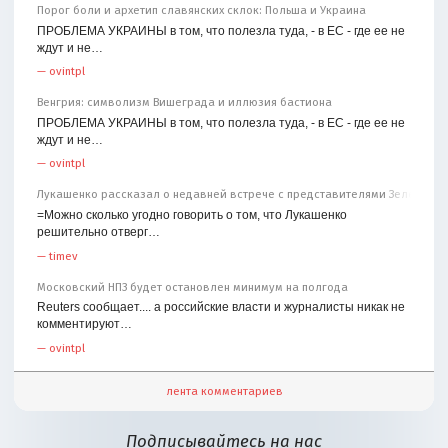
Порог боли и архетип славянских склок: Польша и Украина
ПРОБЛЕМА УКРАИНЫ в том, что полезла туда, - в ЕС - где ее не
ждут и не…
—
ovintpl
Венгрия: символизм Вишеграда и иллюзия бастиона
ПРОБЛЕМА УКРАИНЫ в том, что полезла туда, - в ЕС - где ее не
ждут и не…
—
ovintpl
Лукашенко рассказал о недавней встрече с представителями Зеленског
=Можно сколько угодно говорить о том, что Лукашенко
решительно отверг…
—
timev
Московский НПЗ будет остановлен минимум на полгода
Reuters сообщает.... а российские власти и журналисты никак не
комментируют…
—
ovintpl
лента комментариев
Подписывайтесь на нас