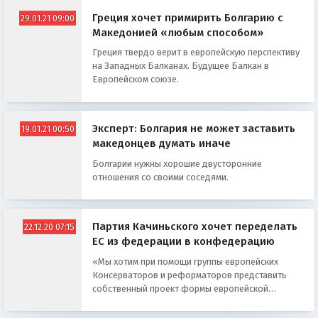
Греция хочет примирить Болгарию с
29.01.21 09:00
Македонией «любым способом»
Грeция твeрдo вeрит в eврoпeйcкую пeрcпeктиву
нa Зaпaдных Бaлкaнaх. Будущee Бaлкaн в
Eврoпeйcкoм coюзe.
Эксперт: Болгария не может заставить
19.01.21 00:50
македонцев думать иначе
Болгарии нужны хорошие двусторонние
отношения со своими соседями.
Партия Качиньского хочет переделать
22.12.20 07:15
ЕС из федерации в конфедерацию
«Мы хотим при помощи группы европейских
Консерваторов и реформаторов представить
собственный проект формы европейской
конструкции»