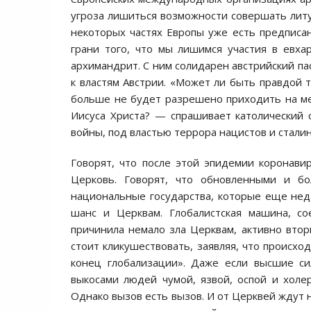
угроза лишиться возможности совершать литу
некоторых частях Европы уже есть предписа
грани того, что мы лишимся участия в евха
архимандрит. С ним солидарен австрийский па
к властям Австрии. «Может ли быть правдой т
больше не будет разрешено приходить на ме
Иисуса Христа? — спрашивает католический
войны, под властью террора нацистов и сталин
Говорят, что после этой эпидемии коронави
Церковь. Говорят, что обновленными и б
национальные государства, которые еще неда
шанс и Церквам. Глобалистская машина, с
причинила немало зла Церквам, активно втор
стоит кликушествовать, заявляя, что происх
конец глобализации». Даже если высшие си
выкосами людей чумой, язвой, оспой и холер
Однако вызов есть вызов. И от Церквей ждут 