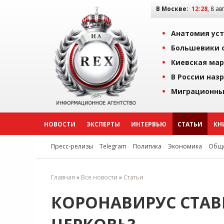
В Москве:
12:28
, 8 ав
Анатомия уст
Большевики о
Киевская мар
В России наз
Миграционны
НОВОСТИ
ЭКСПЕРТЫ
ИНТЕРВЬЮ
СТАТЬИ
КН
Пресс-релизы
Telegram
Политика
Экономика
Обще
Главная
»
Все новости
»
Статьи
КОРОНАВИРУС СТАВ