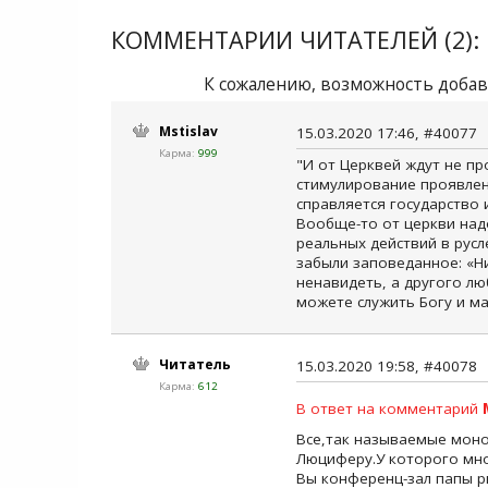
КОММЕНТАРИИ ЧИТАТЕЛЕЙ (2):
К сожалению, возможность добав
Mstislav
15.03.2020 17:46, #40077
Карма:
999
"И от Церквей ждут не пр
стимулирование проявлен
справляется государство
Вообще-то от церкви надо
реальных действий в русле
забыли заповеданное: «Н
ненавидеть, а другого лю
можете служить Богу и ма
Читатель
15.03.2020 19:58, #40078
Карма:
612
В ответ на комментарий
Все,так называемые моно
Люциферу.У которого мно
Вы конференц-зал папы ри