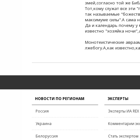
змей,согласно той же Биб
Тот,кому служат все эти 
так называемые "божеств
максимуме силы".А сама н
Да и календарь почему у 
известно "хозяйка ночи",
Монотеистические авраам
лжебогу.А,как известно,ка
НОВОСТИ ПО РЕГИОНАМ
ЭКСПЕРТЫ
Россия
Эксперты ИА REX
Украина
Комментарии эк
Белоруссия
Стать экспертом