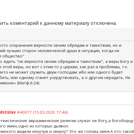
ить коментарий к данному материалу отключена.
осто сохранения верности своим обрядам и таинствам, но и
ий лучших сторон человеческой души в ситуации, когда не
 и общество"
 ждать "не верности своим обрядам и таинствам", а веры Богу и
 этой веры, но вот с этим-то у церкви, как раз и проблемы, т.к.
икто не может служить двум господам: ибо или одного будет
бить; или одному станет усердствовать, а о другом нерадеть. Не
ммоне» (Матф.6:24)
Mstislav
#40077 (15.03.2020 17:46)
теистические авраамические религии служат не богу,а богоборцу
го имен,одно из которых дьявол.
мского видели изнутри и сверху? Это же голова змея.А кто такой