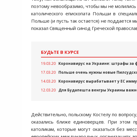
поэтому невообразимо, чтобы мы не молились
католического епископата Польши в специал
Польше (и пусть так остается) не поддается м
показал Священный синод Греческой правосла
БУДЬТЕ В КУРСЕ
19.03.20
Коронавирус на Украине: штрафы за 
17.03.20
Польше очень нужны новые Пилсудск
14.03.20
Коронавирус вырабатывает у ЕС имм
12.03.20
Для Будапешта венгры Украины важн
Действительно, польскому Костелу по вопросу
оказались ближе единоверцев. При этом п
католикам, которые могут оказаться без мес
европейских международных организациях ар