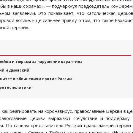
 бы в наших храмах», — подчеркнул председатель Конфере
ьном заявлении. Это показывает, что Католическая церко
ировой логике. Еще сильнее правду о том, что такое Евхарис
вной церкви».
фейки и тюрьма за нарушение карантина
ий и Дмовский
унитет к обвинениям против России
ее геополитики
, как реагировать на коронавирус, православные Церкви в ц
равославные Церкви выражают сочувствие и поддержку 
сы. По словам представителя Русской православной церкви
химандрита Филиппа (Рябых), которого цитирует «Интерфа