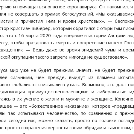
ргию и причащаться опаснее коронавируса. Он напомнил, ч
ния не совершать в храмах богослужений. «Мы оказываемс
ристии и причастия Тела и Крови Христовых», — беспоко
стор Кристиан Зиберер, который обратился с открытым пис
о, что с 16 марта 2020 года впервые в истории Австрии л
ссу, чтобы праздновать смерть и воскресение нашего Гос
 священник. — Ведь даже во время эпидемий чумы и вре
ской оккупации такого запрета никогда не существовало».
руса мир уже не будет прежним. Значит, не будет прежн
олее сильными, чем прежде, выйдут из пламени испыта
вно глобалисты списывали в утиль. Возможно, это даст н
оединяющая преимущественнолевацкие и либеральные ид
гаясь в их учение о жизни и мужчине и женщине. Конечно
одящее — это «божественное наказание», которое «предве
лы так испытывают человечество, по сравнению с преж
ой сегодня нас, можно сказать, просто по головке поглад
не просто сохранения верности своим обрядам и таинствам, 