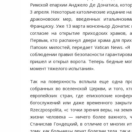
Римской епархии Анджело Де Донатиса, котор
3 апреля. Некоторые католические издание н
драконовских мер, введенных итальянски
Франциску. Уже 13 марта монсеньор Донатис 
согласие на открытие приходских храмов, 
Первым, кто распахнул двери храма для при
Папских милостей, передает Vatican News. «Я
соблюдении правил безопасности гарантироват
пришел и открыл ворота. Теперь бедные мог
момент тяжелого испытания».
Так на поверхность всплыла еще одна про
собранных во вселенской Церкви, и того, к
европейских стран, где епископские конфер
богослужений или даже временного закрыти
Rzeczpospolita, «с точки зрения веры, на зем
жизни человека — ничего более важного, ч
Станислав Гондецкий, в отличие от многих ит
тому, как больницы лечат болезни тела, так 