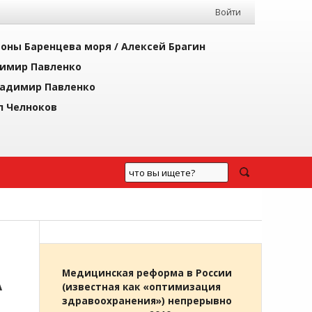
Войти
йоны Баренцева моря /
Алексей Брагин
имир Павленко
адимир Павленко
л Челноков
А
Медицинская реформа в России
(известная как «оптимизация
здравоохранения») непрерывно