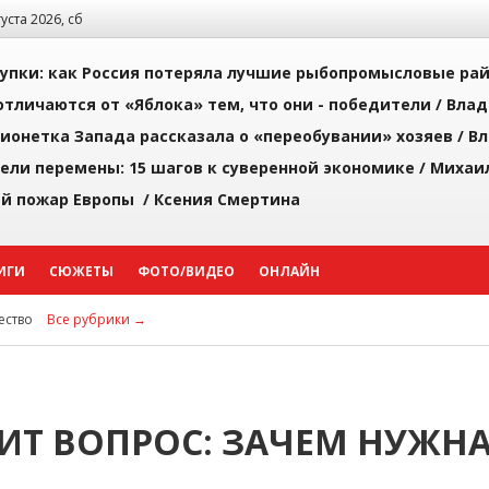
густа 2026, сб
упки: как Россия потеряла лучшие рыбопромысловые ра
тличаются от «Яблока» тем, что они - победители /
Влад
ионетка Запада рассказала о «переобувании» хозяев /
Вл
рели перемены: 15 шагов к суверенной экономике /
Михаи
й пожар Европы /
Ксения Смертина
ИГИ
СЮЖЕТЫ
ФОТО/ВИДЕО
ОНЛАЙН
ство
Все рубрики →
ИТ ВОПРОС: ЗАЧЕМ НУЖН