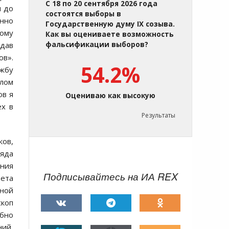
С 18 по 20 сентября 2026 года
и до
состоятся выборы в
енно
Государственную думу IX созыва.
ому
Как вы оцениваете возможность
 дав
фальсификации выборов?
ов».
54.2%
ужбу
елом
ов я
Оцениваю как высокую
ех в
Результаты
ов,
ряда
ения
Подписывайтесь на ИА REX
зета
чной
скоп
обно
ний,