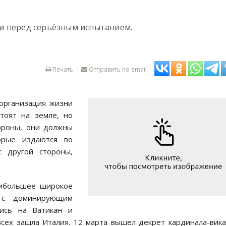
и перед серьёзным испытанием.
Печать
Отправить по email
 организация жизни
тоят на земле, но
тороны, они должны
орые издаются во
с другой стороны,
аибольшее широкое
х с доминирующим
лись на Ватикан и
сех зашла Италия. 12 марта вышел декрет кардинала-вик