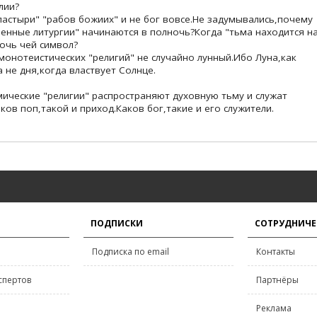
лии?
"пастыри" "рабов божиих" и не бог вовсе.Не задумывались,почему
енные литургии" начинаются в полночь?Когда "тьма находится н
очь чей символ?
монотеистических "религий" не случайно лунный.Ибо Луна,как
а не дня,когда властвует Солнце.
ические "религии" распространяют духовную тьму и служат
ков поп,такой и приход.Каков бог,такие и его служители.
ПОДПИСКИ
СОТРУДНИЧЕ
Подписка по email
Контакты
спертов
Партнёры
Реклама