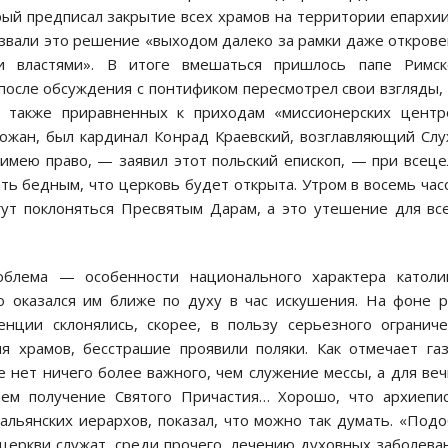
ый предписал закрытие всех храмов на территории епархи
азвали это решение «выходом далеко за рамки даже откров
ми властями». В итоге вмешаться пришлось папе Римск
после обсуждения с понтификом пересмотрел свои взгляды,
а также приравненных к приходам «миссионерских центр
хожан, был кардинал Конрад Краевский, возглавляющий Сл
 имею право, — заявил этот польский епископ, — при всец
ь бедным, что церковь будет открыта. Утром в восемь час
ут поклоняться Пресвятым Дарам, а это утешение для вс
блема — особенности национального характера католик
то оказался им ближе по духу в час искушения. На фоне 
енции склонялись, скорее, в пользу серьезного огранич
я храмов, бесстрашие проявили поляки. Как отмечает га
ле нет ничего более важного, чем служение мессы, а для ве
ем получение Святого Причастия… Хорошо, что архиепи
альянских иерархов, показал, что можно так думать. «Под
и церкви служат, среди прочего, лечению духовных заболева