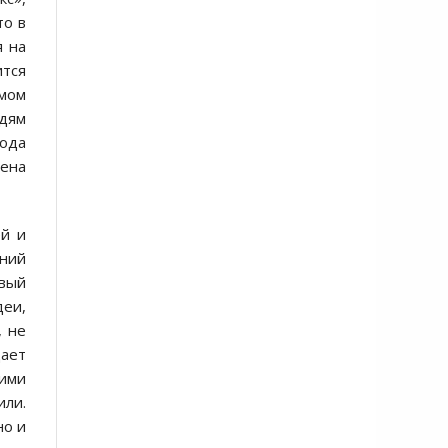
то в
я на
ится
ьмом
юдям
пода
мена
ей и
ний
овый
еи,
, не
щает
ними
или.
но и