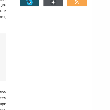
нции
вь в
тия,
елом
тем
 при
кс»,