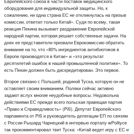
Европейского союза в части поставок медицинского
оборудования для индивидуальной защиты. Но, к
сожалению, ни одна страна ЕС не откликнулась на призыв
комиссии, ответил только Китай». Судя по всему, такая
реакция Пекина вызывает раздражение Европейской
народной партии, которая решает собственные задачи. На
днях ее представители призвали Еврокомиссию обратить
внимание на то, что «80% ингредиентов антибиотиков в
Европе производятся в Китае» и «это результат
десятилетий ошибок в нашей промышленной политике». То
есть Пекин должен быть дискредитирован. Это первое.
Второе связано с Польшей, родиной Туска, которую он не
оставляет своим вниманием. Поляки сейчас активно
задают вслух многие неудобные вопросы. Недовольна
действиями ЕС прежде всего польская правящая партия
«Право и Справедливость» (PiS). Депутат Европейского
парламента от PiS и руководитель делегации ЕП по связям
с России Рышард Чарнецкий в интервью порталу wPolityce
так прокомментировал твит Туска: «Китай ведет игру с ЕС и