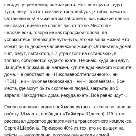
сегодня учреждения, всё закрыто. Нет, все прутся, идут
туда, лезут в эти трамваи и троллейбусы, чтобы поехать…
Остановитесь! Вы же потом заболеете, вас никакие деньги
не спасут, ничего не спасет вас от этого. Чисто по-
человечески, говорю не как городской голова, да
успокойтесь, подождите чуть-чуть, это же ваша жизнь! Что
может быть дороже человеческой жизни? Останьтесь дома!
Нет, бегут, пытаются, с 7 утра стоят на остановках, в
толпах, собираются куда-то ехать. Не знаю, куда они едут.
Зайдите в ближайший магазин, купите еды немного и сидите
дома. Не работают ни «Николаевоблтеплоэнерго», ни
«ТЭЦ», ни «Николаевводоканал», ни «Николаевгаз». Все
места, где могут быть скопления людей, закрыты до 3
апреля. Находитесь дома, некуда ехать. Всё равно идут».
Около половины водителей маршрутных такси не вышли на
работу 18 марта, сообщает
«Таймер»
(Одесса). Об этом
рассказал директор департамента транспортного комплекса
Сергей Щербань. Примерно 40% из тех, кто не вышел на
рейсы — иногородние, поэтому они уехали домой,