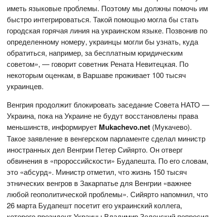
иметь языковые проблемы. Поэтому мы должны помочь им
быстро интегрироваться. Такой помощью могла бы стать
городская горячая линия на украинском языке. Позвонив по
определенному номеру, украинцы могли бы узнать, куда
обратиться, например, за бесплатным юридическим
советом», — говорит советник Рената Невитецкая. По
некоторым оценкам, в Варшаве проживает 100 тысяч
украинцев.
Венгрия продолжит блокировать заседание Совета НАТО —
Украина, пока на Украине не будут восстановлены права
меньшинств, информирует
Mukachevo.net
(Мукачево).
Такое заявление в венгерском парламенте сделал министр
иностранных дел Венгрии Петер Сийярто. Он отверг
обвинения в «пророссийскости» Будапешта. По его словам,
это «абсурд». Министр отметил, что жизнь 150 тысяч
этнических венгров в Закарпатье для Венгрии «важнее
любой геополитической проблемы». Сийярто напомнил, что
26 марта Будапешт посетит его украинский коллега,
которого президент Украины Владимир Зеленский попросил