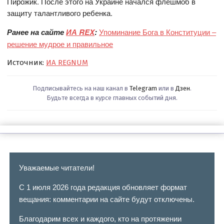
Пирожик. После этого на Украине начался флешмоб в
защиту талантливого ребенка.
Ранее на сайте
ИА REX
:
Упоминание Бога в Конституции –
решение мудрое и правильное
Источник:
ИА REGNUM
Подписывайтесь на наш канал в
Telegram
или в
Дзен
.
Будьте всегда в курсе главных событий дня.
Уважаемые читатели!
С 1 июля 2026 года редакция обновляет формат
вещания: комментарии на сайте будут отключены.
Благодарим всех и каждого, кто на протяжении