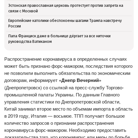
Эстонская православная церковь протестует против запрета на
связи с Москвой
Европейские католики обеспокоены шагами Трампа навстречу
России
Папа Франциск даже в больнице дёргает за все ниточки
руководства Ватиканом
Распространение коронавируса в определенных случаях
может быть признано форс-мажором, последствия которого
не позволили выполнить обязательства по экономическим
договорам, информирует
«Днепр Вечерний»
(Днепропетровск) со ссылкой на пресс-службу Торгово-
промышленной палаты Украины. По данным Главного
управления статистики по Днепропетровской области,
Китай занимал второе место по объемам импорта в область
в 2019 году, Италия — восьмое. ТПП получает большое
количество запросов о признании распространения
коронавируса форс-мажором. Необходимо предоставить
доказательства того, что коронавирус или меры по борьбе