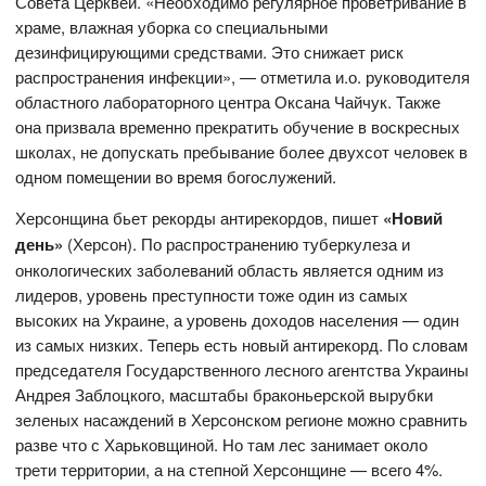
Совета Церквей. «Необходимо регулярное проветривание в
храме, влажная уборка со специальными
дезинфицирующими средствами. Это снижает риск
распространения инфекции», — отметила и.о. руководителя
областного лабораторного центра Оксана Чайчук. Также
она призвала временно прекратить обучение в воскресных
школах, не допускать пребывание более двухсот человек в
одном помещении во время богослужений.
Херсонщина бьет рекорды антирекордов, пишет
«Новий
день»
(Херсон). По распространению туберкулеза и
онкологических заболеваний область является одним из
лидеров, уровень преступности тоже один из самых
высоких на Украине, а уровень доходов населения — один
из самых низких. Теперь есть новый антирекорд. По словам
председателя Государственного лесного агентства Украины
Андрея Заблоцкого, масштабы браконьерской вырубки
зеленых насаждений в Херсонском регионе можно сравнить
разве что с Харьковщиной. Но там лес занимает около
трети территории, а на степной Херсонщине — всего 4%.