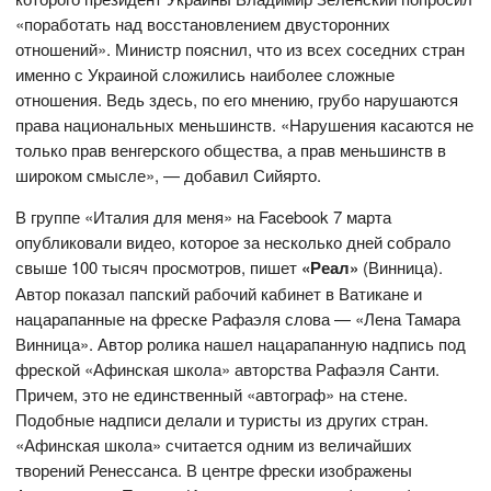
«поработать над восстановлением двусторонних
отношений». Министр пояснил, что из всех соседних стран
именно с Украиной сложились наиболее сложные
отношения. Ведь здесь, по его мнению, грубо нарушаются
права национальных меньшинств. «Нарушения касаются не
только прав венгерского общества, а прав меньшинств в
широком смысле», — добавил Сийярто.
В группе «Италия для меня» на Facebook 7 марта
опубликовали видео, которое за несколько дней собрало
свыше 100 тысяч просмотров, пишет
«Реал»
(Винница).
Автор показал папский рабочий кабинет в Ватикане и
нацарапанные на фреске Рафаэля слова — «Лена Тамара
Винница». Автор ролика нашел нацарапанную надпись под
фреской «Афинская школа» авторства Рафаэля Санти.
Причем, это не единственный «автограф» на стене.
Подобные надписи делали и туристы из других стран.
«Афинская школа» считается одним из величайших
творений Ренессанса. В центре фрески изображены