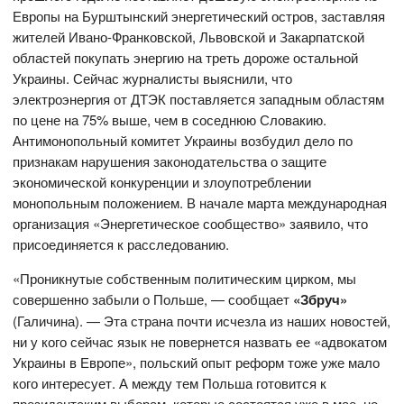
Европы на Бурштынский энергетический остров, заставляя
жителей Ивано-Франковской, Львовской и Закарпатской
областей покупать энергию на треть дороже остальной
Украины. Сейчас журналисты выяснили, что
электроэнергия от ДТЭК поставляется западным областям
по цене на 75% выше, чем в соседнюю Словакию.
Антимонопольный комитет Украины возбудил дело по
признакам нарушения законодательства о защите
экономической конкуренции и злоупотреблении
монопольным положением. В начале марта международная
организация «Энергетическое сообщество» заявило, что
присоединяется к расследованию.
«Проникнутые собственным политическим цирком, мы
совершенно забыли о Польше, — сообщает
«Збруч»
(Галичина). — Эта страна почти исчезла из наших новостей,
ни у кого сейчас язык не повернется назвать ее «адвокатом
Украины в Европе», польский опыт реформ тоже уже мало
кого интересует. А между тем Польша готовится к
президентским выборам, которые состоятся уже в мае, но