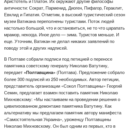
Аристотель и Платон. Их окружают другие философы
античности: Сократ, Парменид, Диоген, Пифагор, Гераклит,
Евклид и Гипатия. Отметим, в высокий туристический сезон
музеи Ватикана переполнены туристами. Поток людей
настолько большой, что и остановиться, не то что царапать
мрамор, некогда. Иное дело — зима. Туристов меньше. И
еще. Уточним, Ватикан не делал никаких заявлений по
поводу этой и других надписей.
В Полтаве собрали подписи под петицией о переносе
памятника советскому генералу Николаю Ватутину,
передает
«Полтавщина»
(Полтава). Предложение собрало
более 300 подписей из 250 необходимых. Автор петиции,
представитель организации «Сокол Полтавщины» Георгий
Семин, предлагает взамен поставить памятник Николаю
Михновскому: «Мы настаиваем на проведении решения о
цивилизованном демонтаже памятника Ватутину. Как
альтернативу мы предлагаем памятник автору манифеста
«Самостоятельная Украина», уроженцу Полтавщины
Николаю Михновскому. Он был одним из первых, кто в