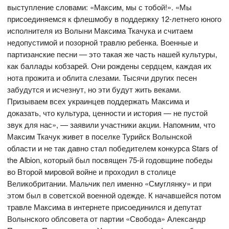
выступление словами: «Максим, мы с тобой!». «Мы
присоединяемся к флешмобу в поддержку 12-летнего юного
исполнителя из Волыни Максима Ткачука и считаем
недопустимой и позорной травлю ребенка. Военные и
партизанские песни — это такая же часть нашей культуры,
как баллады кобзарей. Они рождены сердцем, каждая их
нота прожита и облита слезами. Тысячи других песен
забудутся и исчезнут, но эти будут жить веками.
Призываем всех украинцев поддержать Максима и
доказать, что культура, ценности и история — не пустой
звук для нас», — заявили участники акции. Напомним, что
Максим Ткачук живет в поселке Турийск Волынской
области и не так давно стал победителем конкурса Stars of
the Albion, который был посвящен 75-й годовщине победы
во Второй мировой войне и проходил в столице
Великобритании. Мальчик пел именно «Смуглянку» и при
этом был в советской военной одежде. К начавшейся потом
травле Максима в интернете присоединился и депутат
Волынского облсовета от партии «Свобода» Александр