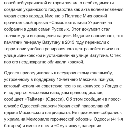
новейшей украинской истории заявил о необходимости
создания украинского государства как акта волеизъявления
украинского народа. Именно в Полтаве Михновский
прочитал свой призыв «Самостоятельная Украина» на
собрании в доме семьи Русовых. Этот документ стал
толчком для возрождения нации». Издание напоминает, что
памятник генералу Ватутину в 2013 году перенесли с
территории учебно-тренировочного центра войск связи на
улице Зиньковской и установили на улице Ватутина. С тех
пор его неоднократно обливали краской.
Одесса присоединилась к всеукраинскому флешмобу,
устроенному в поддержку 12-летнего Максима Ткачука,
который исполнил советскую песню на конкурсе в Лондоне
и подвергся массовым нападкам праворадикалов,
сообщает
«Таймер»
(Одесса). Об этом сообщили в пресс-
службе Одесской епархии Украинской православной
церкви Московского патриархата. Ее прихожане собрались
у храма на Мемориале героической обороны Одессы (411-я
батарея) и вместе спели «Смуглянку», завершив