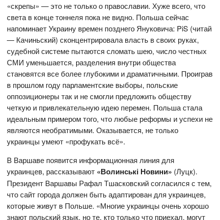
«скрепы» — это не только о православии. Хуже всего, что
света в конце тоннеля пока не видно. Польша сейчас
напоминает Украину времен позднего Януковича: PiS (читай
— Качиньский) сконцентрировала власть в своих руках,
судебной системе пытаются сломать шею, число честных
СМИ уменьшается, разделения внутри общества
становятся все более глубокими и драматичными. Проиграв
в прошлом году парламентские выборы, польские
оппозиционеры так и не смогли предложить обществу
четкую и привлекательную идею перемен. Польша стала
идеальным примером того, что любые реформы и успехи не
являются необратимыми. Оказывается, не только
украинцы умеют «профукать всё».
В Варшаве появится информационная линия для
украинцев, рассказывают
«Волинські Новини»
(Луцк).
Президент Варшавы Рафал Тшасковский согласился с тем,
что сайт города должен быть адаптирован для украинцев,
которые живут в Польше. «Многие украинцы очень хорошо
знают польский язык, но те, кто только что приехал, могут