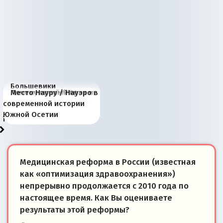
Большевики
Киевская марионетка
В России назрели
Миграционный пожар
Россия начинает
Россия зимой 1904
Русская нация вчера и
Почему правый крах в
Место Науру / Науэро в
отличаются от «Яблока»
Запада рассказала о
перемены: 15 шагов к
Европы
сбрасывать балласт
года: первые уступки во
сегодня
Варшаве не поможет её
современной истории
тем, что они -
«переобувании» хозяев
суверенной экономике
Анкориджа
внутренней политике
отношениям с Россией?
Южной Осетии
победители
Медицинская реформа в России (известная
как «оптимизация здравоохранения»)
непрерывно продолжается с 2010 года по
настоящее время. Как Вы оцениваете
результаты этой реформы?