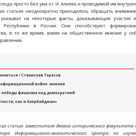
оспода просто без ума от И. Алиева и проводимой им внутре
их статьях неоднократно приходилось обращать внимани
я указывал на некоторые факты, доказывающие участие 
й Республики в России. Они способствуют формирова
тва, в то же время, влияя на общественное мнение у се
правлении.
мениться / Станислав Тарасов
 информационной войне: мнения
ень победы фашизма над демократией
тности, как и Азербайджан»
итал статью
заместителя декана исторического факультета
ктора Информационно-аналитического Центра по изуче