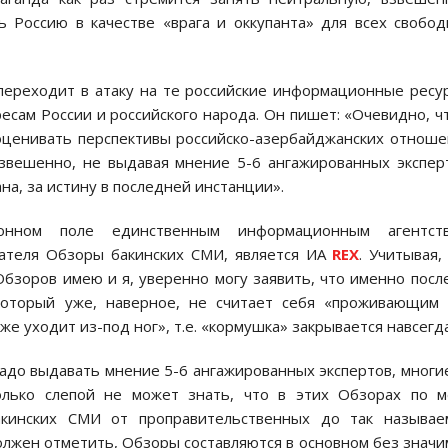
ь Россию в качестве «врага и оккупанта» для всех свобо
 переходит в атаку на те российские информационные ресу
сам России и российского народа. Он пишет: «Очевидно, ч
оценивать перспективы российско-азербайджанских отнош
звешенно, не выдавая мнение 5-6 ангажированных экспер
а, за истину в последней инстанции».
онном поле единственным информационным агентств
ателя Обзоры бакинских СМИ, является ИА
REX
. Учитывая,
бзоров имею и я, уверенно могу заявить, что именно посл
который уже, наверное, не считает себя «проживающим
же уходит из-под ног», т.е. «кормушка» закрывается навсегда
 надо выдавать мнение 5-6 ангажированных экспертов, многи
лько слепой не может знать, что в этих Обзорах по м
акинских СМИ от проправительственных до так называе
лжен отметить, Обзоры составляются в основном без знач