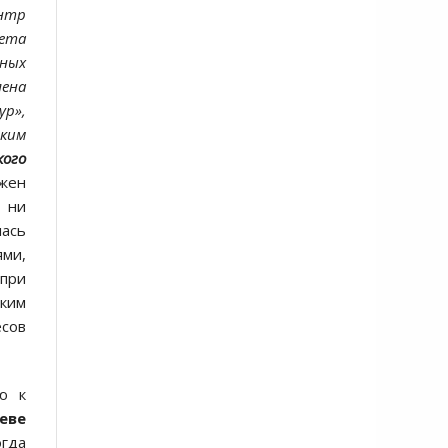
ентр
вета
ных
лена
ур»,
ским
кого
жен
т ни
лась
ями,
 при
аким
есов
ю к
еве
гда