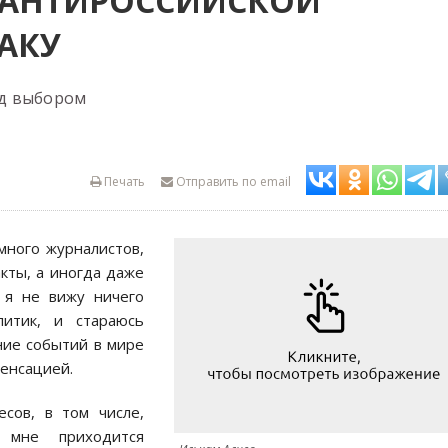
 АНТИРОССИЙСКОЙ
АКУ
ед выбором
Печать
Отправить по email
много журналистов,
кты, а иногда даже
 я не вижу ничего
литик, и стараюсь
ние событий в мире
сенсацией.
есов, в том числе,
 мне приходится