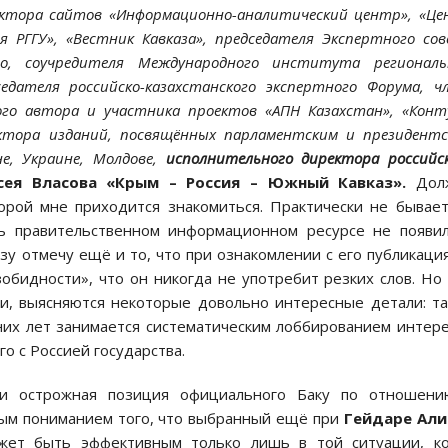
актора сайтов «Информационно-аналитический центр», «Ц
 РГГУ», «Вестник Кавказа», председателя Экспертного со
ио, соучредителя Международного института региональ
седателя российско-казахстанского экспертного Форума, ч
го автора и участника проектов «АПН Казахстан», «Конт
ктора изданий, посвящённых парламентским и президент
не, Украине, Молдове,
исполнительного директора российс
сея Власова
«Крым – Россия – Южный Кавказ».
Дол
оторой мне приходится знакомиться. Практически не бывае
ь правительственном информационном ресурсе не появи
разу отмечу ещё и то, что при ознакомлении с его публикаци
обидности», что он никогда не употребит резких слов. Но
и, выясняются некоторые довольно интересные детали: т
дних лет занимается систематическим лоббированием интер
о с Россией государства.
 и острожная позиция официального Баку по отношени
ным пониманием того, что выбранный ещё при
Гейдаре Али
жет быть эффективным только лишь в той ситуации, ко