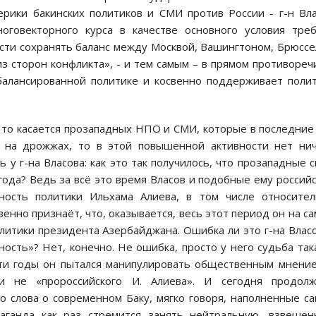
рики бакинских политиков и СМИ против России - г-н Вл
ноговекторного курса в качестве основного условия тре
сти сохранять баланс между Москвой, Вашингтоном, Брюсс
из сторон конфликта», - и тем самым – в прямом противореч
балансированной политике и косвенно поддерживает поли
Что касается прозападных НПО и СМИ, которые в последние
 на дрожжах, то в этой повышенной активности нет ни
 у г-на Власова: как это так получилось, что прозападные 
 года? Ведь за всё это время Власов и подобные ему россий
ность политики Ильхама Алиева, в том числе относител
енно признаёт, что, оказывается, весь этот период он на с
литики президента Азербайджана. Ошибка ли это г-на Влас
сть»? Нет, конечно. Не ошибка, просто у него судьба так
эти годы он пытался манипулировать общественным мнени
и не «пророссийского И. Алиева». И сегодня продолж
го слова о современном Баку, мягко говоря, наполненные с
аганда как раз стремится занять нейтральную, взвеше