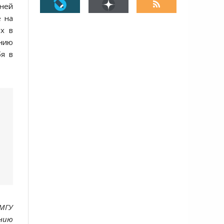
нней
е на
их в
нию
бя в
 МГУ
нию