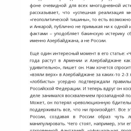
фоне очевидной для всех многодневной исте
рассказывает, что «успешная реализация м
«геополитической тишины», то есть возможно
и Анкарой, публично не примыкая ни к одной 
фактами – уподобляет бакинскую истерику с
именно Азербайджана, а не России.
Ещё один интересный момент в его статье: «
года растут в Армении и Азербайджане как
удивительно», пишет он. Нам хочется спросить
«взяли верх» в Азербайджане за каких-то 2-3
«лоббисты» усердно подтверждали правиль
Российской Федерации. И теперь вдруг он косв
деле занимался восхвалением прозападной по
Может, он потерял «революционную бдительно
поддерживать всё, что ни произойдёт. Все 
России, создавая в России образ чуть л
манипулировать. Чего стоят, например, эти е
откровенной фантазией: «официальная проп