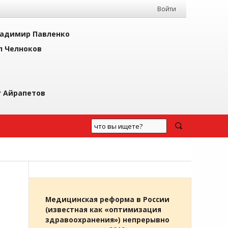
Войти
адимир Павленко
л Челноков
г Айрапетов
Медицинская реформа в России
(известная как «оптимизация
здравоохранения») непрерывно