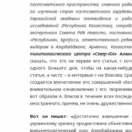
постсоветского пространства, главного ред
по изучению стран постсоветского зарубежья
Евразийской академии телевидения и рад
исследований (Республика Казахстан), сопред
экспертного Совета РИА Новости, постоянно
«Республика»,
kginfo
.
ru
, ответственного реда
выборам в Азербайджане, Армении, Казахста
политологического центра «Север-Юг»
Алек
сказать, что это не первая его статья, с к
одного Божьего дня, чтобы на каком-нибуд
статья, а часто – и интервью г-на Власова. С
создаётся впечатление его совершенной «без
внимательном ознакомлении с его творениям
вот образом А. Власов в течение всех после
иностранного, причём, не очень дружественног
Вот он пишет: «
Достаточно взвешенная
украинскому кризису продиктована объектив
внешнеполитический курс Азербайджана мо