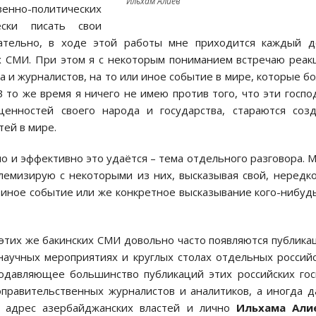
Ильхам Алиев
нно-политических
ски писать свои
ательно, в ходе этой работы мне приходится каждый д
х СМИ. При этом я с некоторым пониманием встречаю реа
да и журналистов, на то или иное событие в мире, которые б
 то же время я ничего не имею против того, что эти госпо
ценностей своего народа и государства, стараются соз
ей в мире.
чно и эффективно это удаётся – тема отдельного разговора. 
олемизирую с некоторыми из них, высказывая свой, нередк
 иное событие или же конкретное высказывание кого-нибуд
в этих же бакинских СМИ довольно часто появляются публика
научных мероприятиях и круглых столах отдельных россий
 подавляющее большинство публикаций этих российских го
оправительственных журналистов и аналитиков, а иногда 
в адрес азербайджанских властей и лично
Ильхама Али