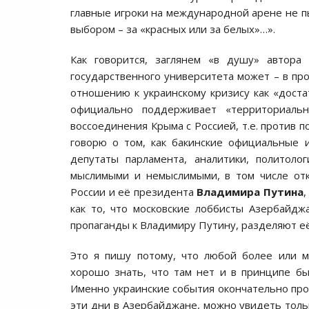
главные игроки на международной арене не п
выбором – за «красных или за белых»…».
Как говорится, заглянем «в душу» автора 
государственного университета может – в пр
отношению к украинскому кризису как «дост
официально поддерживает «территориальн
воссоединения Крыма с Россией, т.е. против 
говорю о том, как бакинские официальные 
депутаты парламента, аналитики, политоло
мыслимыми и немыслимыми, в том числе отк
России и её президента
Владимира Путина
,
как то, что московские лоббисты Азербайдж
пропаганды к Владимиру Путину, разделяют е
Это я пишу потому, что любой более или 
хорошо знать, что там нет и в принципе б
Именно украинские события окончательно пр
эти дни в Азербайджане, можно увидеть тольк