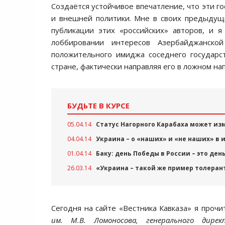
Создаётся устойчивое впечатление, что эти г
и внешней политики. Мне в своих предыдущ
публикации этих «российских» авторов, и 
лоббировании интересов Азербайджанско
положительного имиджа соседнего государс
стране, фактически направляя его в ложном на
БУДЬТЕ В КУРСЕ
05.04.14
Статус Нагорного Карабаха может из
04.04.14
Украина – о «наших» и «не наших» в
01.04.14
Баку: день Победы в России – это д
26.03.14
«Украина – такой же пример толеран
Сегодня на сайте «Вестника Кавказа» я проч
им. М.В. Ломоносова,
генерального дире