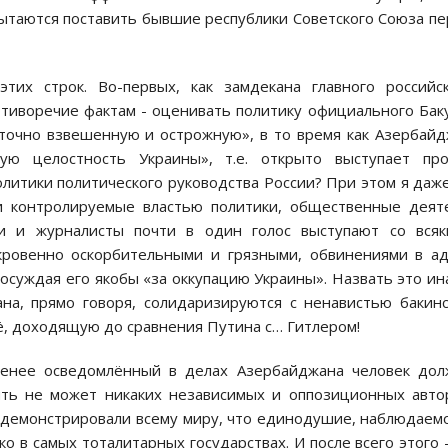
ытаются поставить бывшие республики Советского Союза п
этих строк. Во-первых, как замдекана главного российс
отиворечие фактам - оценивать политику официального Бак
аточно взвешенную и острожную», в то время как Азербай
ую целостность Украины», т.е. открыто выступает про
политики политического руководства России? При этом я даж
и контролируемые властью политики, общественные деят
ги и журналисты почти в один голос выступают со вся
ровенно оскорбительными и грязными, обвинениями в а
 осуждая его якобы «за оккупацию Украины». Назвать это ин
ана, прямо говоря, солидаризируются с ненавистью бакин
ё, доходящую до сравнения Путина с… Гитлером!
менее осведомлённый в делах Азербайджана человек дол
ыть не может никаких независимых и оппозиционных авто
одемонстрировали всему миру, что единодушие, наблюдаем
о в самых тоталитарных государствах. И после всего этого 