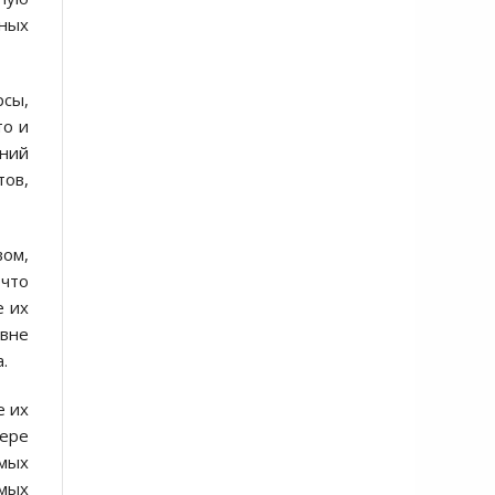
дных
рсы,
то и
ений
тов,
ом,
 что
е их
 вне
.
е их
ере
мых
имых