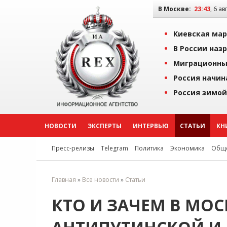
В Москве:
23:43
, 6 ав
Киевская мар
В России наз
Миграционны
Россия начин
Россия зимой
НОВОСТИ
ЭКСПЕРТЫ
ИНТЕРВЬЮ
СТАТЬИ
КН
Пресс-релизы
Telegram
Политика
Экономика
Обще
Главная
»
Все новости
»
Статьи
КТО И ЗАЧЕМ В МОС