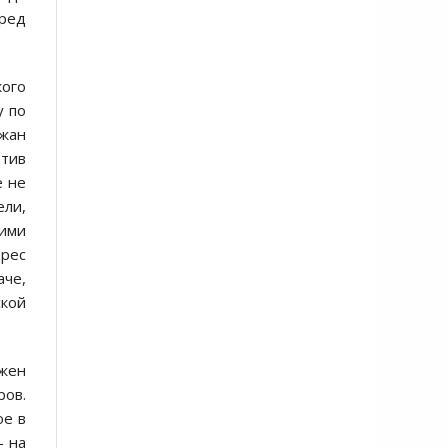
еред
кого
у по
джан
тив
е не
ели,
кими
дрес
аче,
ской
жен
ров.
ое в
– на