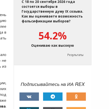
С 18 по 20 сентября 2026 года
состоятся выборы в
Государственную думу IX созыва.
ень
Как вы оцениваете возможность
кцию
фальсификации выборов?
олее
54.2%
да в
дать
Оцениваю как высокую
Мало
Результаты
о не
ь из
ции,
Подписывайтесь на ИА REX
ских
спод
даже
ева
.