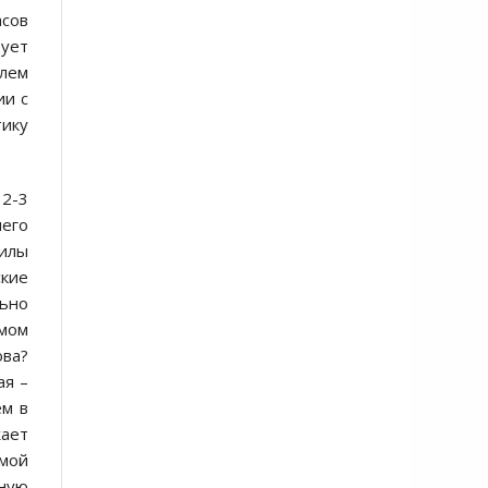
асов
бует
елем
ии с
тику
 2-3
чего
силы
ские
ьно
амом
ова?
ая –
ем в
ает
амой
нную