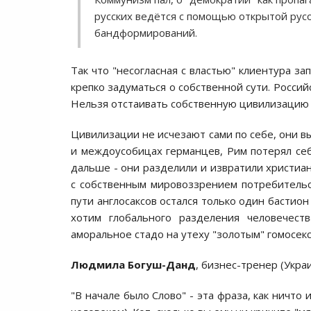
русских ведётся с помощью открытой рус
бандформирований.
Так что "несогласная с властью" клиентура з
крепко задуматься о собственной сути. Росси
Нельзя отстаивать собственную цивилизацию 
Цивилизации не исчезают сами по себе, они в
и междоусобицах германцев, Рим потерял се
дальше - они разделили и извратили христиан
с собственным мировоззрением потребительс
пути англосаксов остался только один бастион
хотим глобального разделения человечест
аморальное стадо на утеху "золотым" гомосекс
Людмила Богуш-Данд
, бизнес-тренер (Укра
"В начале было Слово" - эта фраза, как ничто