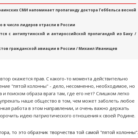
раинских СМИ напоминает пропаганду доктора Геббельса весной
 в число лидеров отрасли в России
тся с антипутинской и антироссийской пропагандой из Баку /
тов гражданской авиации в России / Михаил Иванищев
автор окажется прав. С какого-то момента действительно
ение "пятой колонны" - дело, несомненно, необходимое, но
и поиском образа врага там, где его нет? Слишком легко
 упрекать наше общество в том, чем может заболеть любое
нкая работа в этом направлении, и очень важно держать
опорочить идею патриотического отношения к своей Родине.
ора, то это образчик творчества той самой "пятой колонны"