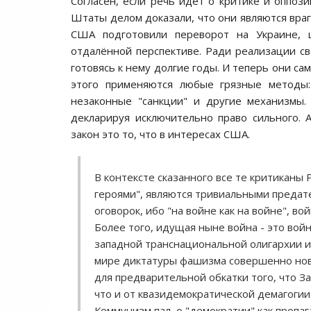
Согласен, если речь идёт о критике и оппоз
Штаты делом доказали, что они являются вра
США подготовили переворот на Украине, 
отдалённой перспективе. Ради реализации с
готовясь к нему долгие годы. И теперь они са
этого применяются любые грязные методы: 
незаконные "санкции" и другие механизмы
декларируя исключительно право сильного. 
закон это то, что в интересах США.
В контексте сказанного все те критиканы
героями", являются тривиальными предате
оговорок, ибо "на войне как на войне", в
Более того, идущая ныне война - это войн
западной транснациональной олигархии и 
мире диктатуры фашизма совершенно новог
для предварительной обкатки того, что З
что и от квазидемократической демагогии
Коммунизм пал, о "демократии" как пропа