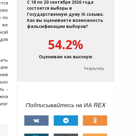
С 18 по 20 сентября 2026 года
ется
состоятся выборы в
олее
Государственную думу IX созыва.
и по
Как вы оцениваете возможность
й же
фальсификации выборов?
кой
 для
54.2%
Оцениваю как высокую
вать
тапе
Результаты
ения
ько
ть -
лжна
алог
Подписывайтесь на ИА REX