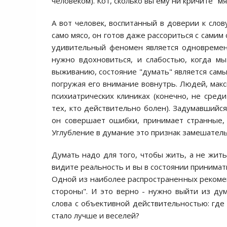
человеком). Кот, сколько вы ему ни кричите "мяс
А вот человек, воспитанный в доверии к слову
само мясо, он готов даже рассориться с самим
удивительный феномен является одновременн
нужно вдохновиться, и слабостью, когда м
выживанию, состояние "думать" является самы
погружая его внимание вовнутрь. Людей, мак
психиатрических клиниках (конечно, не среди
тех, кто действительно болен). Задумавшийс
он совершает ошибки, принимает странные,
Углубление в думание это признак замешатель
Думать надо для того, чтобы жить, а не жить
видите реальность и вы в состоянии принимат
Одной из наиболее распространенных рекомен
стороны". И это верно - нужно выйти из дум
слова с объективной действительностью: где 
стало лучше и веселей?