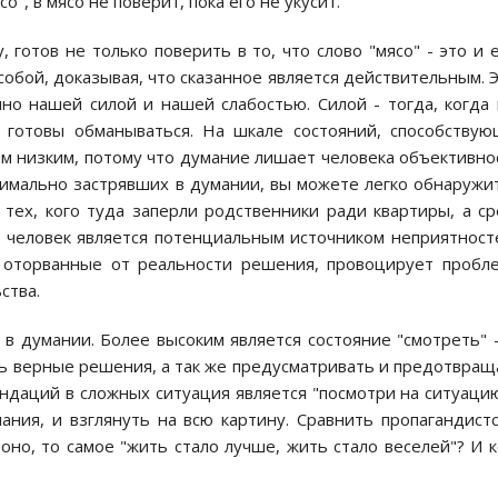
о", в мясо не поверит, пока его не укусит.
, готов не только поверить в то, что слово "мясо" - это и 
 собой, доказывая, что сказанное является действительным. 
о нашей силой и нашей слабостью. Силой - тогда, когда
ы готовы обманываться. На шкале состояний, способству
м низким, потому что думание лишает человека объективно
симально застрявших в думании, вы можете легко обнаружи
 тех, кого туда заперли родственники ради квартиры, а с
я человек является потенциальным источником неприятност
 оторванные от реальности решения, провоцирует пробл
ства.
 в думании. Более высоким является состояние "смотреть" 
ь верные решения, а так же предусматривать и предотвращ
даций в сложных ситуация является "посмотри на ситуаци
ания, и взглянуть на всю картину. Сравнить пропагандист
оно, то самое "жить стало лучше, жить стало веселей"? И 