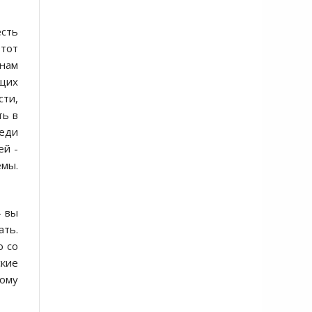
есть
Этот
 нам
ющих
сти,
ть в
реди
ей -
емы.
- вы
ать.
ю со
ские
кому