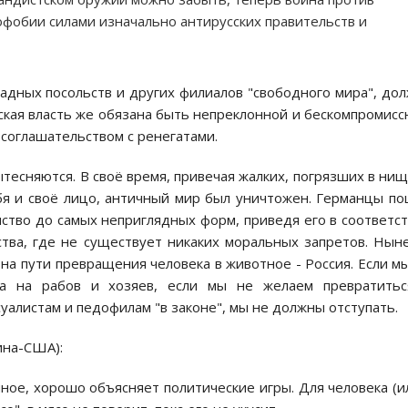
офобии силами изначально антирусских правительств и
ападных посольств и других филиалов "свободного мира", до
йская власть же обязана быть непреклонной и бескомпромисс
соглашательством с ренегатами.
ытесняются. В своё время, привечая жалких, погрязших в ни
бя и своё лицо, античный мир был уничтожен. Германцы п
ство до самых неприглядных форм, приведя его в соответс
тва, где не существует никаких моральных запретов. Нын
 на пути превращения человека в животное - Россия. Если м
ва на рабов и хозяев, если мы не желаем превратитьс
уалистам и педофилам "в законе", мы не должны отступать.
ина-США):
 иное, хорошо объясняет политические игры. Для человека (и