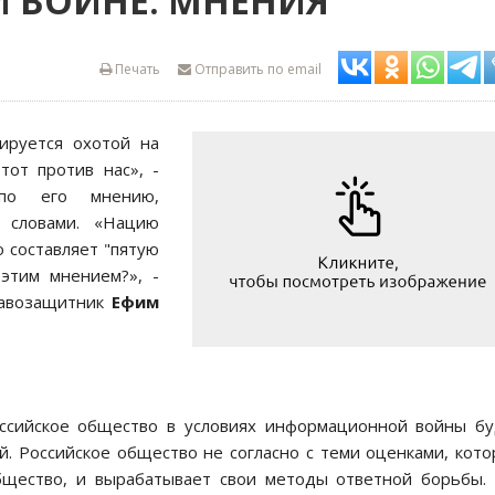
ВОЙНЕ: МНЕНИЯ
Печать
Отправить по email
ируется охотой на
тот против нас», -
 по его мнению,
 словами. «Нацию
то составляет "пятую
 этим мнением?», -
равозащитник
Ефим
российское общество в условиях информационной войны б
. Российское общество не согласно с теми оценками, кот
общество, и вырабатывает свои методы ответной борьбы.