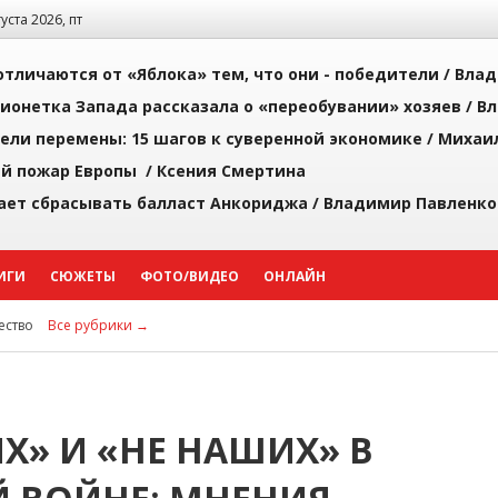
густа 2026, пт
тличаются от «Яблока» тем, что они - победители /
Влад
ионетка Запада рассказала о «переобувании» хозяев /
Вл
рели перемены: 15 шагов к суверенной экономике /
Михаи
й пожар Европы /
Ксения Смертина
ает сбрасывать балласт Анкориджа /
Владимир Павленко
ИГИ
СЮЖЕТЫ
ФОТО/ВИДЕО
ОНЛАЙН
ство
Все рубрики →
Х» И «НЕ НАШИХ» В