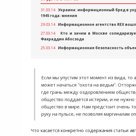
31.03.14
Украина: информационный бред в ук
1945 года: мнения
29.03.14
Информационное агентство REX вошло
27.03.14
Кто и зачем в Москве солидаризуе
Фахраддин Абосзода
25.03.14
Информационная безопасность объек
Если мы упустим этот момент из вида, то 
может начаться "охота на ведьм". Отторж
где грань между оздоровлением общества 
общество поддаётся истерии, и не нужно
общество в мире. Нам предстоит очень то
руку на пульсе, не позволяя маргиналам 
Что касается конкретно содержания статьи авт