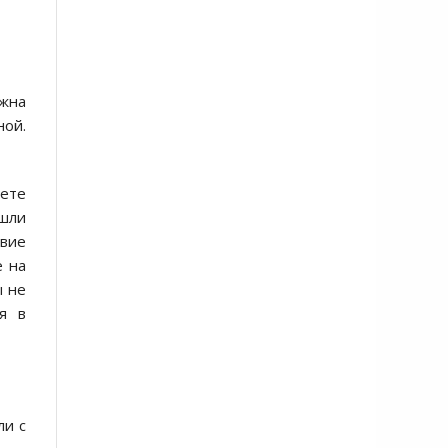
лжна
ной.
щете
ошли
твие
е на
ы не
я в
ли с