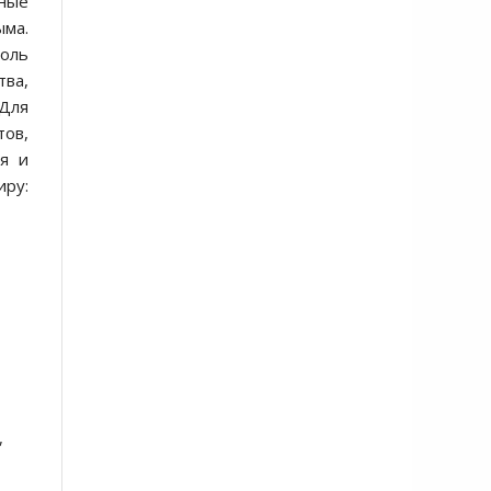
нные
ыма.
оль
тва,
 Для
тов,
я и
иру:
,