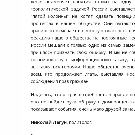
легко подменяет понятия, ставит на одну 
геополитической задачей России выставляе
"пятой колонны" не хотят сдавать позици
процессах в нашем обществе. Они пытаются
правильно отмечает возможную опасность поя
реакцию нашего общества на постоянные нес
России мешали с грязью одно из самых заме
пришлось признать свою ошибку. И мы не соб
спланированную информационную атаку, 
выставляться героями. Наше общество очень 
всем, кто продолжает лгать, выставляя Ро
соблюдения прав граждан.
Надеюсь, что острая потребность в правде п
оно не пойдёт рука об руку с доморощенным
показывают события, очень мало друзей за наш
Николай Лагун
, политолог: