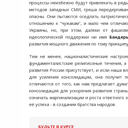
процессы неизбежно будут привлекать в ряды 
методов западных СМИ, греша передергиван
опасны. Они пытаются оседлать патриотичес
отношению к "чужакам", и мало чем отличаю
Украины, но, при этом, далеки от фашизм
идеологической поддержки ни имя
Бандер
развития мощного движения по тому принципу,
Тем не менее, националистические настрое
фундаменталистские религиозные течения, а к
развития России присутствует, и если наша в
для усиления консолидации, она получит 
отличаются от того, как нам предлагает дума
консолидация для ускорения развития стран
означать маргинализации и роста ответного э
её успеха - в создании братства народов.
БУДЬТЕ В КУРСЕ