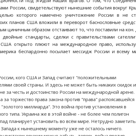
иционности под эгидой наших врагов. О том, что Соединё
гами России, свидетельствуют нынешние события вокруг Кр
целью которого намечено уничтожение России в не ст
воих планов США вложили в переворот баснословные средс
мым циничным образом отстаивают то, что поставили на кон.
двойные стандарты, сделки с правительствами сателли
. США открыто плюют на международное право, использу
Америка беспардонно посылает мессидж России и всему м
 России, кого США и Запад считают "положительными
лями своей страны. И здесь не может быть никаких скидок и
ойне за честь и достоинство России на международной арене.
а за торжество права закона против "права" распоясавшейся
"золотого миллиарда". Это война против установления в
о типа. Украина же в этой войне - не более чем полигон
апад планирует установить во всём мире. Нетрудно заметить
 Запада к нынешнему моменту уже не осталось ничего.
гандистском оружии можно забыть, теперь война против