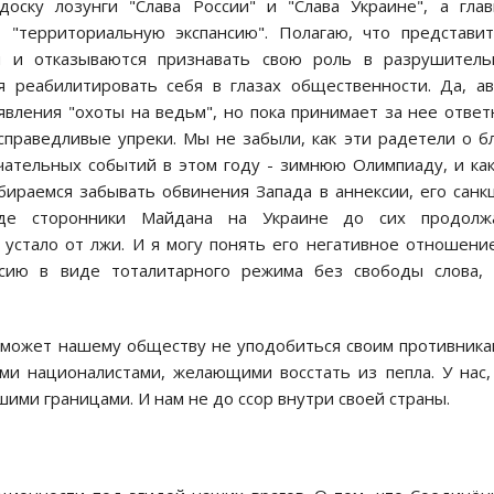
доску лозунги "Слава России" и "Слава Украине", а гла
т "территориальную экспансию". Полагаю, что представи
и и отказываются признавать свою роль в разрушитель
 реабилитировать себя в глазах общественности. Да, а
вления "охоты на ведьм", но пока принимает за нее отве
праведливые упреки. Мы не забыли, как эти радетели о б
чательных событий в этом году - зимнюю Олимпиаду, и ка
ираемся забывать обвинения Запада в аннексии, его санк
где сторонники Майдана на Украине до сих продолж
устало от лжи. И я могу понять его негативное отношени
ссию в виде тоталитарного режима без свободы слова,
оможет нашему обществу не уподобиться своим противника
и националистами, желающими восстать из пепла. У нас,
ими границами. И нам не до ссор внутри своей страны.