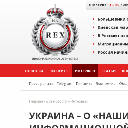
В Москве:
19:05
, 7 ав
Большевики о
Киевская мар
В России наз
Миграционны
Россия начин
НОВОСТИ
ЭКСПЕРТЫ
ИНТЕРВЬЮ
СТАТЬИ
КН
Пресс-релизы
Telegram
Политика
Экономика
Обще
Главная
»
Все новости
»
Интервью
УКРАИНА – О «НАШИ