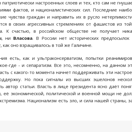
патриотически настроенных слоев и тех, кто сам не гнуша
иями фактов, и националистических сил. Последние наиб
кие чувства граждан и направить их в русло нетерпимост
тся в своих агрессивных стремлениях от фашистов из то
а. К счастью, в российском обществе не получает ника
ы
, ни
Власова
. В России нет исторических предпосылок
 как оно взращивалось в той же Галичине.
ния есть, как и ультраконсерватизм, попытки реанимиро
ое-где - и сепаратизм. Все это, несомненно, на данном э
ласть с какого-то момента начнет поддерживать эти настро
поддержку. Но пока сигналы из высших эшелонов нескол
ть автор статьи. Власть в лице президента ясно даёт поня
ы, её экономической, политической и военной мощи не до
кстремизма. Национализм есть зло, и сила нашей страны, з