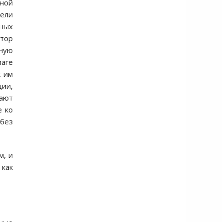
вной
тели
ных
втор
тную
лаге
к им
ции,
ают
е ко
 без
м, и
 как