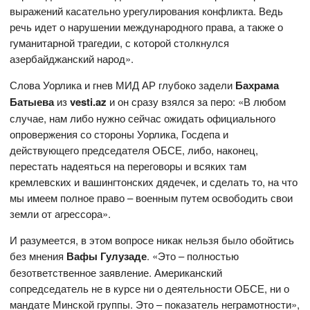
выражений касательно урегулирования конфликта. Ведь
речь идет о нарушении международного права, а также о
гуманитарной трагедии, с которой столкнулся
азербайджанский народ».
Слова Уорлика и гнев МИД АР глубоко задели
Бахрама
Батыева
из
vesti
.
az
и он сразу взялся за перо: «В любом
случае, нам либо нужно сейчас ожидать официального
опровержения со стороны Уорлика, Госдепа и
действующего председателя ОБСЕ, либо, наконец,
перестать надеяться на переговоры и всяких там
кремлевских и вашингтонских дядечек, и сделать то, на что
мы имеем полное право – военным путем освободить свои
земли от агрессора».
И разумеется, в этом вопросе никак нельзя было обойтись
без мнения
Вафы Гулузаде
. «Это – полностью
безответственное заявление. Американский
сопредседатель не в курсе ни о деятельности ОБСЕ, ни о
мандате Минской группы. Это – показатель неграмотности»,