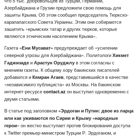
что 5 тыс. добровольцев из Турции, Германии,
Азербайджана и Грузии предложили свою помощь для
зашиты Крыма. Об этом сообщил председатель Тюркско-
карапапагского Совета Украины. Этим они собираются
зашитить «крымских татар и других тюрков, которые
являются этническим населением Крыма».
Газета
«Ени Мусават»
предупреждает об «усилении
северной угрозы для Азербайджана». Политологи
Хикмет
Гаджизаде
и
Арастун Оруджлу
в этом согласны с
мнением газеты. К общему хору бакинских писателей
добавился и
Кямран Агаев
, представившийся в качестве
«независимого публициста» из Москвы. На бакинском
интернет-ресурсе
contact.az
он выступил одновременно с
двумя статьями.
В статье под заголовком
«
Эрдоган и Путин: двое из ларца
или как уживаются по Сирии и Крыму «народные
герои
» он жестко выступает против блокирования доступа
к Twitter премьер-министром Турции Р. Эрдоганом, и