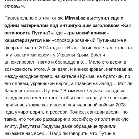
страны».
Параллельно с этим тот же
Minval
.
az
выступил еще с
одним материалом под интригующим заголовком
«Как
остановить Путина?»,
где «крымский кризис»
характеризуется как
«
спровоцированный Путиным же в
феврале-марте 2014 года»: «Итак, Путин «оттягал, отрезал
плутовским манером» у Украины Крым. Взял и
аннексировал - нагло и беспардонно… Мало кто верил в
возможность этого. А он взял, и аннексировал, наплевав на
международное право, на жителей Крыма, на братский, по
его словам, украинский народ, а главное на Запад… Мог ли
Запад остановить Путина? Возможно. Однако западные
государства вместо того, чтобы ввести сразу же санкции,
принялись также как и после «пятидневной войны» 2008
года умиротворять агрессора. Точнее, санкции ввели - но
такие, что только раззадорили российскую политическую
элиту. Депутаты Госдумы даже обращение приняли:
накажите нас всех… Надо ли говорить, что Путин в