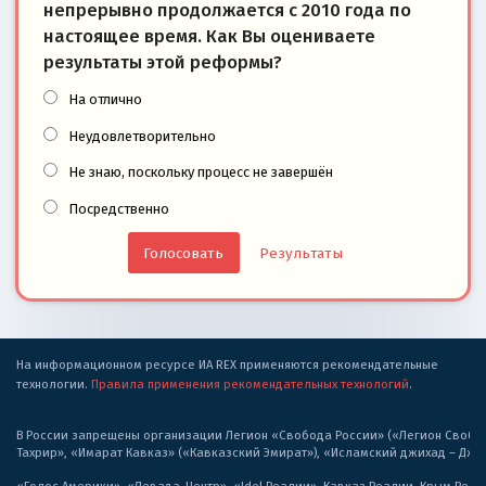
непрерывно продолжается с 2010 года по
настоящее время. Как Вы оцениваете
результаты этой реформы?
На отлично
Неудовлетворительно
Не знаю, поскольку процесс не завершён
Посредственно
Результаты
На информационном ресурсе ИА REX применяются рекомендательные
технологии.
Правила применения рекомендательных технологий
.
В России запрещены организации Легион «Свобода России» («Легион Свобода
Тахрир», «Имарат Кавказ» («Кавказский Эмират»), «Исламский джихад – Дж
«Голос Америки», «Левада-Центр», «Idel.Реалии», Кавказ.Реалии, Крым.Реал