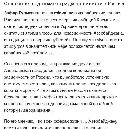
Оппозиция поднимает градус ненависти к России
Зафар Гулиев
пишет на
minval
.
az
о «карабахских планах
России»: «в контексте неоимперских амбиций Кремля и в
свете последних событий в Украине, вряд ли можно
считать снятыми угрозы для независимости Азербайджана,
исходящие с северных рубежей». Потому что «Бегство» от
этих угроз в значительной мере осложняется наличием
карабахской проблемы».
Согласно его словам, «а протяжение двух веков
Азербайджан находился в полной колониальной
зависимости от России, что выработало устойчивую
систему стереотипов», которых «нелегко преодолеть за
короткий срок». И «в этом смысле Россия является,
безусловно, главным фактором, определяющим прямо и
косвенно почти все тенденции драматичной новейшей
истории Азербайджана».
По его мнению, «во всех сферах жизни … Азербайджану
все эти годы приходится преодолевать те или иные