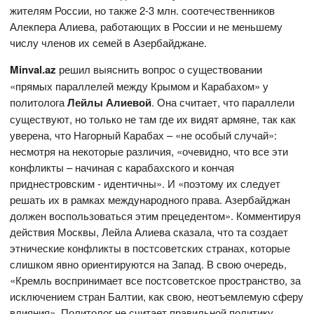
жителям России, но также 2-3 млн. соотечественников
Алекпера Алиева, работающих в России и не меньшему
числу членов их семей в Азербайджане.
Minval.az
решил выяснить вопрос о существовании
«прямых параллелей между Крымом и Карабахом» у
политолога
Лейлы Алиевой
. Она считает, что параллели
существуют, но только не там где их видят армяне, так как
уверена, что Нагорный Карабах – «не особый случай»:
несмотря на некоторые различия, «очевидно, что все эти
конфликты – начиная с карабахского и кончая
приднестровским - идентичны». И «поэтому их следует
решать их в рамках международного права. Азербайджан
должен воспользоваться этим прецедентом». Комментируя
действия Москвы, Лейла Алиева сказала, что та создает
этнические конфликты в постсоветских странах, которые
слишком явно ориентируются на Запад. В свою очередь,
«Кремль воспринимает все постсоветское пространство, за
исключением стран Балтии, как свою, неотъемлемую сферу
влияния». Политолог не считает правильной политику