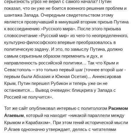
серьезность угроз не верил с самого начала? Путин
показал, что он уже не боится военного решения проблем и
шантажа Запада. Очередным свидетельством этому
является прозвучавший в минувший вторник призыв Путина
к воссоединению «Русского мира». После этого призыва
словосочетание «Русский мир» из чего-то неопределенного,
культурно-философского впервые преобразовалось в
политическую задачу. И это, по замыслу Путина, должно
самым серьезным образом переменить и дух, и
направленность российской политики… Так что Крым и
Севастополь – это только первый шаг (точнее второй шаг -
первым были Абхазия и Южная Осетия)... Аннексировав
Крым, Путин перешел Рубикон и теперь уже он не
остановится… Вывод очевиден: блицкрига у Запада с
Россией не получится».
Тот же сайт опубликовал интервью с политологом
Расимом
Агаевым
, который на находит «никакой параллели между
Крымом и Карабахом». При этом гений исторической мысли
Р.Агаев однозначно утверждает, делясь с читателями