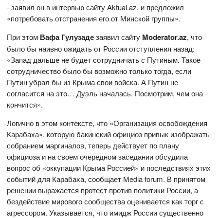
- заявил он в интервью сайту Aktual.az, и предложил
«потребовать отстранения его от Минской группы».
При этом
Вафа Гулузаде
заявил сайту
Moderator.az
, что
было бы наивно ожидать от России отступления назад:
«Запад дальше не будет сотрудничать с Путиным. Такое
сотрудничество было бы возможно только тогда, если
Путин убрал бы из Крыма свои войска. А Путин не
согласится на это… Дуэль началась. Посмотрим, чем она
кончится».
Логично в этом контексте, что «Организация освобождения
Карабаха», которую бакинский официоз привык изображать
собранием маргиналов, теперь действует по плану
официоза и на своем очередном заседании обсудила
вопрос об «оккупации Крыма Россией» и последствиях этих
событий для Карабаха, сообщает Media forum. В принятом
решении выражается протест против политики России, а
бездействие мирового сообщества оценивается как торг с
агрессором. Указывается, что имидж России существенно