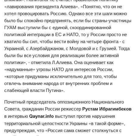
«лавирования президента Алиева». «Понятно, что он не
хотел провоцировать Россию. Однако все эти шаги можно
было бы спокойно предпринять, если бы страны-участницы
ГУАМ выступили бы с единой, скоординированной
политикой интеграции в ЕС и НАТО, то у России просто не
хватило бы сил, чтобы вести войну на четыре фронта - с
Украиной, с Азербайджаном, с Молдовой и с Грузией. Тогда
были бы все условия для реализации более активной
политики», - отметила Л.Алиева. Она оценивает как
«надуманные» угрозы НАТО для интересов России,
«которые придуманы исключительно для того, чтобы
отвлечь внимание народа от внутренних проблем и
слабеющей власти Путина».
Почетный председатель оппозиционного Национального
Совета, гражданин России режиссер
Рустам Ибрагимбеков
в интервью
Qaynar
.
info
выступил против нарушения
территориальной целостности Украины «в такой форме»,
предупреждая, что «Россия сама сможет столкнуться с