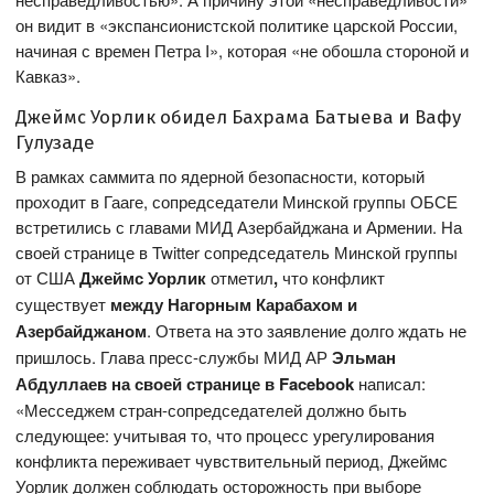
он видит в «экспансионистской политике царской России,
начиная с времен Петра I», которая «не обошла стороной и
Кавказ».
Джеймс Уорлик обидел Бахрама Батыева и Вафу
Гулузаде
В рамках саммита по ядерной безопасности, который
проходит в Гааге, сопредседатели Минской группы ОБСЕ
встретились с главами МИД Азербайджана и Армении. На
своей странице в Twitter сопредседатель Минской группы
от США
Джеймс Уорлик
отметил
,
что конфликт
существует
между Нагорным Карабахом и
Азербайджаном
. Ответа на это заявление долго ждать не
пришлось. Глава пресс-службы МИД АР
Эльман
Абдуллаев
на своей странице в
Facebook
написал:
«Месседжем стран-сопредседателей должно быть
следующее: учитывая то, что процесс урегулирования
конфликта переживает чувствительный период, Джеймс
Уорлик должен соблюдать осторожность при выборе