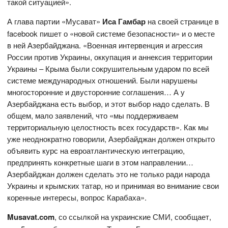
такой ситуацией».
А глава партии «Мусават»
Иса Гамбар
на своей странице в
facebook пишет о «новой системе безопасности» и о месте
в ней Азербайджана. «Военная интервенция и агрессия
России против Украины, оккупация и аннексия территории
Украины – Крыма были сокрушительным ударом по всей
системе международных отношений. Были нарушены
многосторонние и двусторонние соглашения… А у
Азербайджана есть выбор, и этот выбор надо сделать. В
общем, мало заявлений, что «мы поддерживаем
территориальную целостность всех государств». Как мы
уже неоднократно говорили, Азербайджан должен открыто
объявить курс на евроатлантическую интеграцию,
предпринять конкретные шаги в этом направлении…
Азербайджан должен сделать это не только ради народа
Украины и крымских татар, но и принимая во внимание свои
коренные интересы, вопрос Карабаха».
Musavat
.
com
, со ссылкой на украинские СМИ, сообщает,