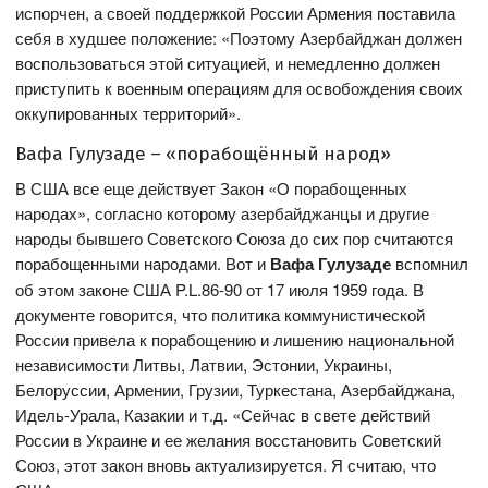
испорчен, а своей поддержкой России Армения поставила
себя в худшее положение: «Поэтому Азербайджан должен
воспользоваться этой ситуацией, и немедленно должен
приступить к военным операциям для освобождения своих
оккупированных территорий».
Вафа Гулузаде – «порабощённый народ»
В США все еще действует Закон «О порабощенных
народах», согласно которому азербайджанцы и другие
народы бывшего Советского Союза до сих пор считаются
порабощенными народами.
Вот и
Вафа Гулузаде
вспомнил
об этом законе США P.L.86-90 от 17 июля 1959 года. В
документе говорится, что политика коммунистической
России привела к порабощению и лишению национальной
независимости Литвы, Латвии, Эстонии, Украины,
Белоруссии, Армении, Грузии, Туркестана, Азербайджана,
Идель-Урала, Казакии и т.д. «Сейчас в свете действий
России в Украине и ее желания восстановить Советский
Союз, этот закон вновь актуализируется. Я считаю, что