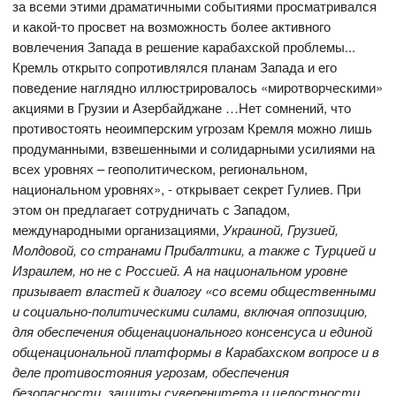
за всеми этими драматичными событиями просматривался
и какой-то просвет на возможность более активного
вовлечения Запада в решение карабахской проблемы...
Кремль открыто сопротивлялся планам Запада и его
поведение наглядно иллюстрировалось «миротворческими»
акциями в Грузии и Азербайджане …Нет сомнений, что
противостоять неоимперским угрозам Кремля можно лишь
продуманными, взвешенными и солидарными усилиями на
всех уровнях – геополитическом, региональном,
национальном уровнях», - открывает секрет Гулиев. При
этом он предлагает сотрудничать с Западом,
международными организациями,
Украиной, Грузией,
Молдовой, со странами Прибалтики, а также с Турцией и
Израилем, но не с Россией
.
А на национальном уровне
призывает властей к диалогу «со всеми общественными
и социально-политическими силами, включая оппозицию,
для обеспечения общенационального консенсуса и единой
общенациональной платформы в Карабахском вопросе и в
деле противостояния угрозам, обеспечения
безопасности, защиты суверенитета и целостности