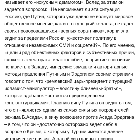
называет его «искусным демагогом». Вслед за этим он
задается вопросом: «Не напоминает ли эта ситуация
Россию, где Путин, которого уже давно не волнует мировое
общественное мнение, как и его турецкий коллега, не сдает
своих проворовавшихся «верных соратников», корни зла
видит за пределами России, ужесточает политику в
отношении независимых СМИ и соцсетей?». По его мнению,
«целый ряд объективных факторов и субъективных причин,
схожесть электората, властолюбие, неприятие оппозиции,
ненависть к Западу, имперские замашки и авторитарные
методы правления Путиным и Эрдоганом своими странами
говорят о том, что кремлевский царь-президент и турецкий
исламист-манипулятор – воистину близнецы-братья»,
которые вдобавок «остаются прирожденными
конъюнктурщиками». Главную вину Путина он видит в том,
что он «является одним из самых сильных покровителей
режима Б.Асада», а вину воюющего против Асада Эрдогана
– в том, что он «достаточно осторожно ведет себя в
вопросе о Крыме, с которым у Турции имеются давние
исторические связи». А одной «из главных причин