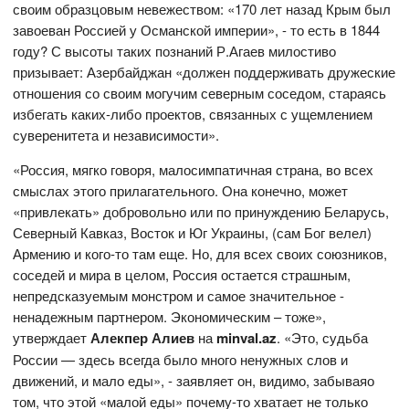
своим образцовым невежеством: «170 лет назад Крым был
завоеван Россией у Османской империи», - то есть в 1844
году? С высоты таких познаний Р.Агаев милостиво
призывает: Азербайджан «должен поддерживать дружеские
отношения со своим могучим северным соседом, стараясь
избегать каких-либо проектов, связанных с ущемлением
суверенитета и независимости».
«Россия, мягко говоря, малосимпатичная страна, во всех
смыслах этого прилагательного. Она конечно, может
«привлекать» добровольно или по принуждению Беларусь,
Северный Кавказ, Восток и Юг Украины, (сам Бог велел)
Армению и кого-то там еще. Но, для всех своих союзников,
соседей и мира в целом, Россия остается страшным,
непредсказуемым монстром и самое значительное -
ненадежным партнером. Экономическим – тоже»,
утверждает
Алекпер Алиев
на
minval
.
az
. «Это, судьба
России — здесь всегда было много ненужных слов и
движений, и мало еды», - заявляет он, видимо, забываяо
том, что этой «малой еды» почему-то хватает не только