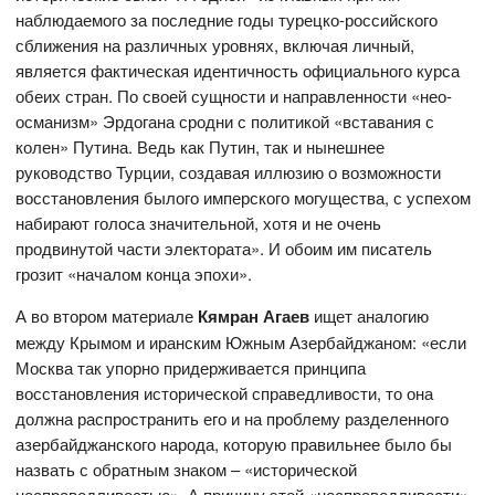
наблюдаемого за последние годы турецко-российского
сближения на различных уровнях, включая личный,
является фактическая идентичность официального курса
обеих стран. По своей сущности и направленности «нео-
османизм» Эрдогана сродни с политикой «вставания с
колен» Путина. Ведь как Путин, так и нынешнее
руководство Турции, создавая иллюзию о возможности
восстановления былого имперского могущества, с успехом
набирают голоса значительной, хотя и не очень
продвинутой части электората». И обоим им писатель
грозит «началом конца эпохи».
А во втором материале
Кямран Агаев
ищет аналогию
между Крымом и иранским Южным Азербайджаном: «если
Москва так упорно придерживается принципа
восстановления исторической справедливости, то она
должна распространить его и на проблему разделенного
азербайджанского народа, которую правильнее было бы
назвать с обратным знаком – «исторической
несправедливостью». А причину этой «несправедливости»