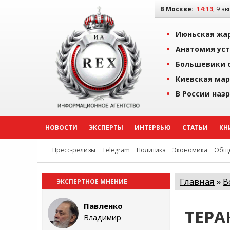
В Москве:
14:13
, 9 ав
Июньская жар
Анатомия уст
Большевики о
Киевская мар
В России наз
НОВОСТИ
ЭКСПЕРТЫ
ИНТЕРВЬЮ
СТАТЬИ
КН
Пресс-релизы
Telegram
Политика
Экономика
Обще
Главная
»
В
ЭКСПЕРТНОЕ МНЕНИЕ
Павленко
ТЕРА
Владимир