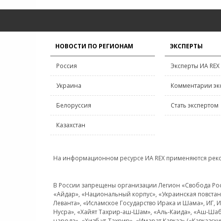
НОВОСТИ ПО РЕГИОНАМ
ЭКСПЕРТЫ
Россия
Эксперты ИА REX
Украина
Комментарии эк
Белоруссия
Стать экспертом
Казахстан
На информационном ресурсе ИА REX применяются рек
В России запрещены организации Легион «Свобода Росси
«Айдар», «Национальный корпус», «Украинская повстанч
Леванта», «Исламское Государство Ирака и Шама», ИГ,
Нусра», «Хайят Тахрир-аш-Шам», «Аль-Каида», «Аш-Шаб
народа», «Хизб ут-Тахрир», «Имарат Кавказ» («Кавказс