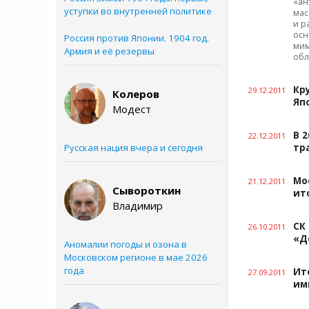
«ан
уступки во внутренней политике
мас
и р
осн
Россия против Японии. 1904 год.
мим
Армия и её резервы
обл
Кр
29.12.2011
Колеров
Яп
Модест
В 
22.12.2011
Русская нация вчера и сегодня
тр
Мо
21.12.2011
Сывороткин
ит
Владимир
СК
26.10.2011
«Д
Аномалии погоды и озона в
Московском регионе в мае 2026
года
Ит
27.09.2011
им