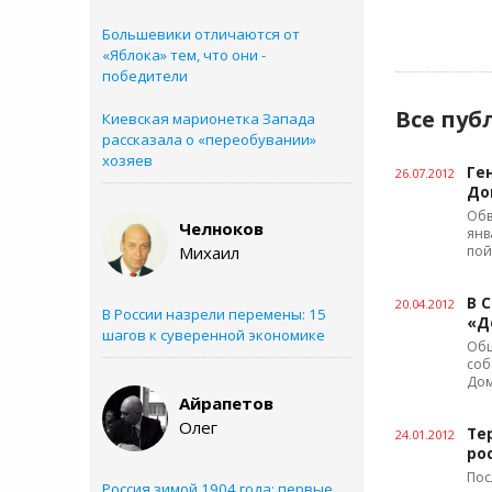
Большевики отличаются от
«Яблока» тем, что они -
победители
Все пуб
Киевская марионетка Запада
рассказала о «переобувании»
хозяев
Ге
26.07.2012
До
Обв
Челноков
янв
Михаил
пой
В 
20.04.2012
В России назрели перемены: 15
«Д
шагов к суверенной экономике
Общ
соб
Дом
Айрапетов
Олег
Те
24.01.2012
ро
Пос
Россия зимой 1904 года: первые