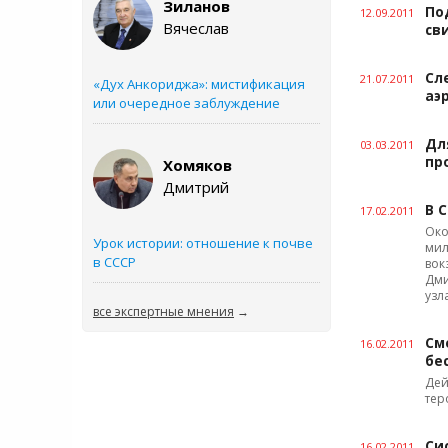
Зиланов
По
12.09.2011
Вячеслав
св
Сл
21.07.2011
«Дух Анкориджа»: мистификация
аэ
или очередное заблуждение
Дл
03.03.2011
пр
Хомяков
Дмитрий
В 
17.02.2011
Око
Урок истории: отношение к почве
мил
в СССР
вок
Дми
узл
все экспертные мнения
→
См
16.02.2011
бе
Дей
тер
Си
16.02.2011