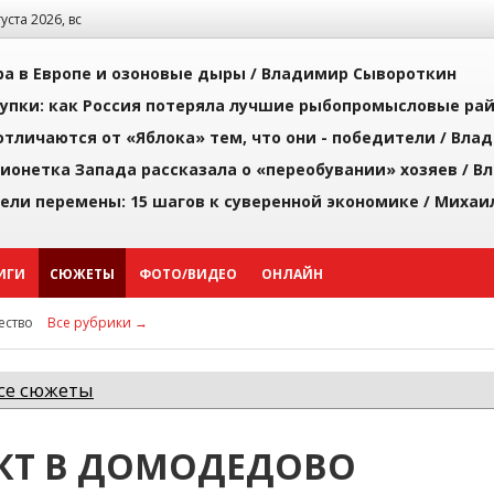
густа 2026, вс
а в Европе и озоновые дыры /
Владимир Сывороткин
упки: как Россия потеряла лучшие рыбопромысловые ра
тличаются от «Яблока» тем, что они - победители /
Влад
ионетка Запада рассказала о «переобувании» хозяев /
Вл
рели перемены: 15 шагов к суверенной экономике /
Михаи
ИГИ
СЮЖЕТЫ
ФОТО/ВИДЕО
ОНЛАЙН
ство
Все рубрики →
се сюжеты
КТ В ДОМОДЕДОВО