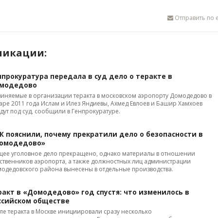
Отправить по e
ликации:
нпрокуратура передала в суд дело о теракте в
модедово
иняемые в организации теракта в московском аэропорту Домодедово в
аре 2011 года Ислам и Илез Яндиевы, Ахмед Евлоев и Башир Хамхоев
дут под суд, сообщили в Генпрокуратуре.
СК пояснили, почему прекратили дело о безопасности в
омодедово»
ее уголовное дело прекращено, однако материалы в отношении
ственников аэропорта, а также должностных лиц администрации
одедовского района вынесены в отдельные производства.
ракт в «Домодедово» год спустя: что изменилось в
ссийском обществе
ле теракта в Москве инициировали сразу несколько