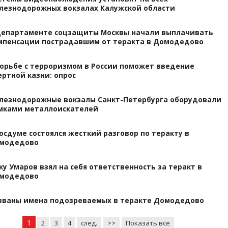
лезнодорожных вокзалах Калужской области
Департаменте соцзащиты Москвы начали выплачивать
мпенсации пострадавшим от теракта в Домодедово
борьбе с терроризмом в России поможет введение
ертной казни: опрос
лезнодорожные вокзалы Санкт-Петербурга оборудовали
мками металлоискателей
Госдуме состоялся жесткий разговор по теракту в
модедово
ку Умаров взял на себя ответственность за теракт в
модедово
званы имена подозреваемых в теракте Домодедово
1
2
3
4
след.
>>
Показать все