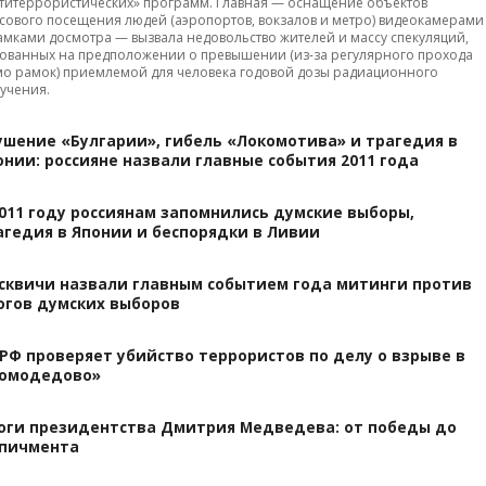
титеррористических» программ. Главная — оснащение объектов
сового посещения людей (аэропортов, вокзалов и метро) видеокамерами
амками досмотра — вызвала недовольство жителей и массу спекуляций,
ованных на предположении о превышении (из-за регулярного прохода
о рамок) приемлемой для человека годовой дозы радиационного
учения.
ушение «Булгарии», гибель «Локомотива» и трагедия в
онии: россияне назвали главные события 2011 года
2011 году россиянам запомнились думские выборы,
агедия в Японии и беспорядки в Ливии
сквичи назвали главным событием года митинги против
огов думских выборов
 РФ проверяет убийство террористов по делу о взрыве в
омодедово»
оги президентства Дмитрия Медведева: от победы до
пичмента