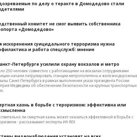
дозреваемые по делу о теракте в Домодедово стали
идетелями
едственный комитет не смог выявить собственника
ропорта «Домодедово»
я искоренения суицидального терроризма нужна
офилактика и работа спецслужб: мнение
Санкт-Петербурге усилили охрану вокзалов и метро
ло 250 человек совместно с работающими на вокзалах сотрудниками
иции начали патрулировать станции метрополитена и железнодорожны
залы Санкт-Петербурга в рамках выполнения указа президента России
трия Медведева об обеспечении безопасности на крупных транспортных
ах.
ертная казнь в борьбе с тероризмом: эффективна или
ссмысленна
ствительно ли смертная казнь может оказаться эффективной в борьбе с
оризмом - рассказывают эксперты ИА REX
стемы видеонаблюдения установят на всех