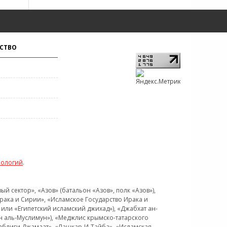
СТВО
нологий
.
 сектор», «Азов» (батальон «Азов», полк «Азов»),
рака и Сирии», «Исламское Государство Ирака и
или «Египетский исламский джихад»), «Джабхат ан-
н аль-Муслимун»), «Меджлис крымско-татарского
Таблиги Джамаат», «Лашкар-И-Тайба», «Исламская