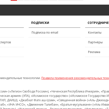
ПОДПИСКИ
СОТРУДНИЧЕ
Подписка по email
Контакты
спертов
Партнёры
Реклама
омендательные технологии.
Правила применения рекомендательных тех
и» («Легион Свобода России»), «Чеченская Республика Ичкерия», «Правый
еская армия» (УПА), «Исламское государство» («Исламское Государство И
 ИГИЛ, ДАИШ), «Джабхат Фатх аш-Шам», «Священная война» («Аль-Джихад» 
аб», «УНА-УНСО», «Движение Талибан», «Братья-мусульмане» («Аль-Ихва
кий Эмират»), «Исламский джихад – Джамаат моджахедов», «Нурджулар», «