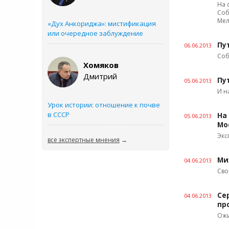
На 
Соб
Мел
«Дух Анкориджа»: мистификация
или очередное заблуждение
Пу
06.06.2013
Соб
Хомяков
Дмитрий
Пу
05.06.2013
И н
Урок истории: отношение к почве
в СССР
На
05.06.2013
Мо
Экс
все экспертные мнения
→
Ми
04.06.2013
Сво
Се
04.06.2013
пр
Ожи