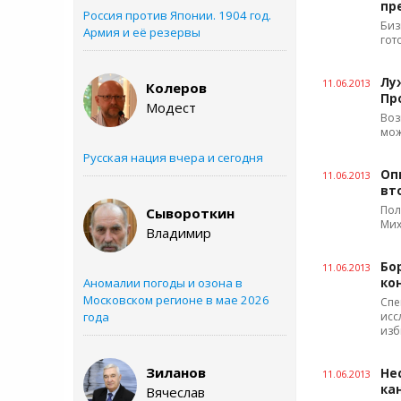
пр
Россия против Японии. 1904 год.
Биз
Армия и её резервы
гот
Лу
11.06.2013
Колеров
Пр
Модест
Воз
мож
Русская нация вчера и сегодня
Оп
11.06.2013
вт
Пол
Сывороткин
Мих
Владимир
Бо
11.06.2013
Аномалии погоды и озона в
ко
Московском регионе в мае 2026
Спе
года
исс
изб
Зиланов
Не
11.06.2013
ка
Вячеслав