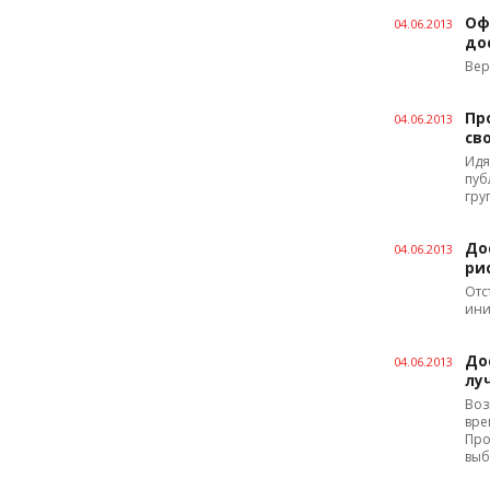
Оф
04.06.2013
до
Вер
Пр
04.06.2013
св
Идя
пуб
гру
До
04.06.2013
ри
Отс
ини
До
04.06.2013
лу
Воз
вре
Про
выб