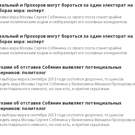
вальный и Прохоров могут бороться за один электорат на
борах мэра: эксперт
тавка мэра Москвы Сергея Собянина со своего поста станет крайне
чным политическим ходом и нейтрализует его основных конкурентов.
вальный и Прохоров могут бороться за один электорат на
борах мэра: эксперт
тавка мэра Москвы Сергея Собянина со своего поста станет крайне
чным политическим ходом и нейтрализует его основных конкурентов.
ухами об отставке Собянин выявляет потенциальных
перников: политолог
и выборы мэра в сентябре 2013 года состоятся досрочно, то шансов
едить мэра Москвы Сергея Собянина у бизнесмена Михаила Прохорова и
ксея Навального немного, но они есть, и притом серьёзные.
ухами об отставке Собянин выявляет потенциальных
перников: политолог
и выборы мэра в сентябре 2013 года состоятся досрочно, то шансов
едить мэра Москвы Сергея Собянина у бизнесмена Михаила Прохорова и
ксея Навального немного, но они есть, и притом серьёзные.