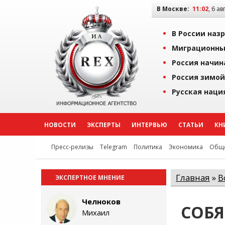
В Москве:
11:02
, 6 ав
В России наз
Миграционны
Россия начин
Россия зимой
Русская наци
НОВОСТИ
ЭКСПЕРТЫ
ИНТЕРВЬЮ
СТАТЬИ
КН
Пресс-релизы
Telegram
Политика
Экономика
Обще
Главная
»
В
ЭКСПЕРТНОЕ МНЕНИЕ
Челноков
СОБЯ
Михаил