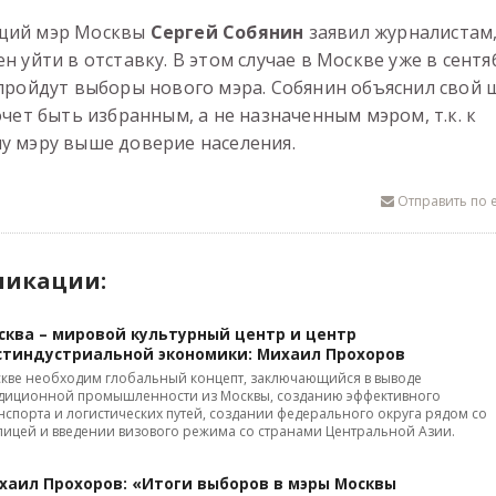
щий мэр Москвы
Сергей Собянин
заявил журналистам
н уйти в отставку. В этом случае в Москве уже в сентя
 пройдут выборы нового мэра. Собянин объяснил свой 
очет быть избранным, а не назначенным мэром, т.к. к
у мэру выше доверие населения.
Отправить по e
ликации:
сква – мировой культурный центр и центр
стиндустриальной экономики: Михаил Прохоров
кве необходим глобальный концепт, заключающийся в выводе
диционной промышленности из Москвы, созданию эффективного
нспорта и логистических путей, создании федерального округа рядом со
лицей и введении визового режима со странами Центральной Азии.
хаил Прохоров: «Итоги выборов в мэры Москвы