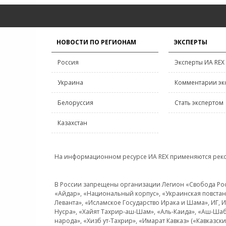
НОВОСТИ ПО РЕГИОНАМ
ЭКСПЕРТЫ
Россия
Эксперты ИА REX
Украина
Комментарии эк
Белоруссия
Стать экспертом
Казахстан
На информационном ресурсе ИА REX применяются рек
В России запрещены организации Легион «Свобода Росси
«Айдар», «Национальный корпус», «Украинская повстанч
Леванта», «Исламское Государство Ирака и Шама», ИГ,
Нусра», «Хайят Тахрир-аш-Шам», «Аль-Каида», «Аш-Шаб
народа», «Хизб ут-Тахрир», «Имарат Кавказ» («Кавказс