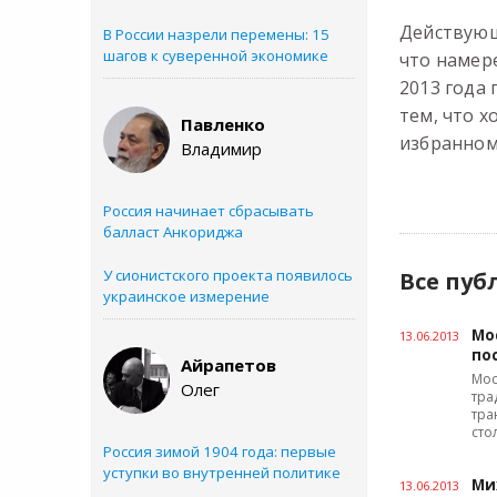
Действую
В России назрели перемены: 15
шагов к суверенной экономике
что намере
2013 года
тем, что х
Павленко
избранном
Владимир
Россия начинает сбрасывать
балласт Анкориджа
У сионистского проекта появилось
Все пуб
украинское измерение
Мо
13.06.2013
по
Айрапетов
Мос
Олег
тра
тра
сто
Россия зимой 1904 года: первые
уступки во внутренней политике
Ми
13.06.2013