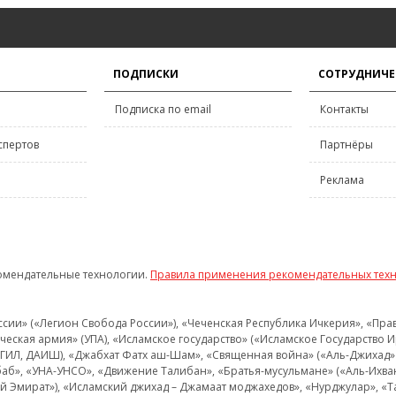
ПОДПИСКИ
СОТРУДНИЧЕ
Подписка по email
Контакты
спертов
Партнёры
Реклама
омендательные технологии.
Правила применения рекомендательных тех
и» («Легион Свобода России»), «Чеченская Республика Ичкерия», «Правый
еская армия» (УПА), «Исламское государство» («Исламское Государство И
 ИГИЛ, ДАИШ), «Джабхат Фатх аш-Шам», «Священная война» («Аль-Джихад» 
аб», «УНА-УНСО», «Движение Талибан», «Братья-мусульмане» («Аль-Ихва
кий Эмират»), «Исламский джихад – Джамаат моджахедов», «Нурджулар», «