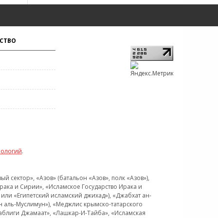
СТВО
нологий
.
 сектор», «Азов» (батальон «Азов», полк «Азов»),
рака и Сирии», «Исламское Государство Ирака и
или «Египетский исламский джихад»), «Джабхат ан-
н аль-Муслимун»), «Меджлис крымско-татарского
Таблиги Джамаат», «Лашкар-И-Тайба», «Исламская