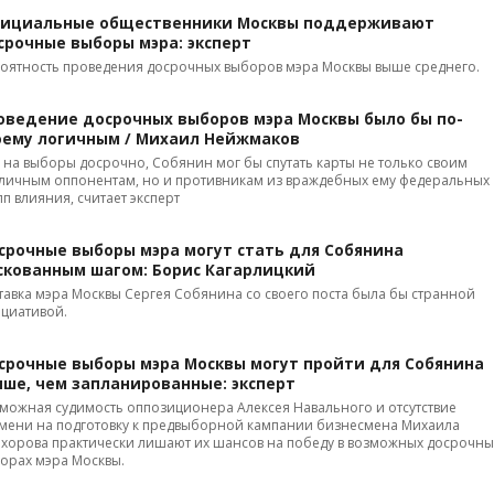
ициальные общественники Москвы поддерживают
срочные выборы мэра: эксперт
оятность проведения досрочных выборов мэра Москвы выше среднего.
оведение досрочных выборов мэра Москвы было бы по-
оему логичным / Михаил Нейжмаков
 на выборы досрочно, Собянин мог бы спутать карты не только своим
личным оппонентам, но и противникам из враждебных ему федеральных
пп влияния, считает эксперт
срочные выборы мэра могут стать для Собянина
скованным шагом: Борис Кагарлицкий
тавка мэра Москвы Сергея Собянина со своего поста была бы странной
циативой.
срочные выборы мэра Москвы могут пройти для Собянина
чше, чем запланированные: эксперт
можная судимость оппозиционера Алексея Навального и отсутствие
мени на подготовку к предвыборной кампании бизнесмена Михаила
хорова практически лишают их шансов на победу в возможных досрочны
орах мэра Москвы.