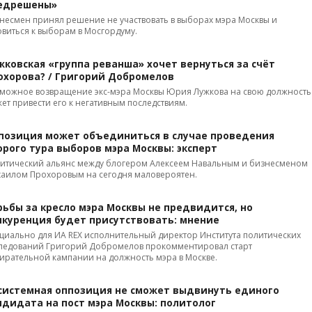
едрешены»
несмен принял решение не участвовать в выборах мэра Москвы и
овиться к выборам в Мосгордуму.
жковская «группа реванша» хочет вернуться за счёт
охорова? / Григорий Добромелов
можное возвращение экс-мэра Москвы Юрия Лужкова на свою должность
ет привести его к негативным последствиям.
позиция может объединиться в случае проведения
орого тура выборов мэра Москвы: эксперт
итический альянс между блогером Алексеем Навальным и бизнесменом
аилом Прохоровым на сегодня маловероятен.
рьбы за кресло мэра Москвы не предвидится, но
нкуренция будет присутствовать: мнение
циально для ИА REX исполнительный директор Института политических
ледований Григорий Добромелов прокомментировал старт
ирательной кампании на должность мэра в Москве.
системная оппозиция не сможет выдвинуть единого
ндидата на пост мэра Москвы: политолог