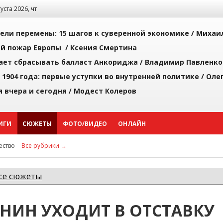
густа 2026, чт
рели перемены: 15 шагов к суверенной экономике /
Михаи
й пожар Европы /
Ксения Смертина
ает сбрасывать балласт Анкориджа /
Владимир Павленко
 1904 года: первые уступки во внутренней политике /
Оле
я вчера и сегодня /
Модест Колеров
ИГИ
СЮЖЕТЫ
ФОТО/ВИДЕО
ОНЛАЙН
ство
Все рубрики →
се сюжеты
НИН УХОДИТ В ОТСТАВКУ