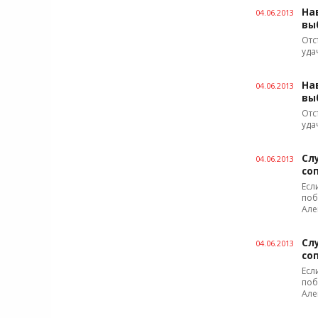
На
04.06.2013
вы
Отс
уда
На
04.06.2013
вы
Отс
уда
Сл
04.06.2013
со
Есл
поб
Але
Сл
04.06.2013
со
Есл
поб
Але