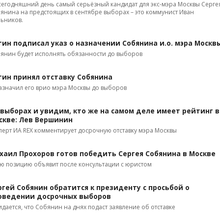
сегодняшний день самый серьёзный кандидат для экс-мэра Москвы Серге
янина на предстоящих в сентябре выборах – это коммунист Иван
ьников.
тин подписал указ о назначении Собянина и.о. мэра Москв
янин будет исполнять обязанности до выборов
тин принял отставку Собянина
азначил его врио мэра Москвы до выборов
 выборах и увидим, кто же на самом деле имеет рейтинг в
скве: Лев Вершинин
перт ИА REX комментирует досрочную отставку мэра Москвы
хаил Прохоров готов победить Сергея Собянина в Москве
ю позицию объявит после консультации с юристом
ргей Собянин обратится к президенту с просьбой о
оведении досрочных выборов
дается, что Собянин на днях подаст заявление об отставке