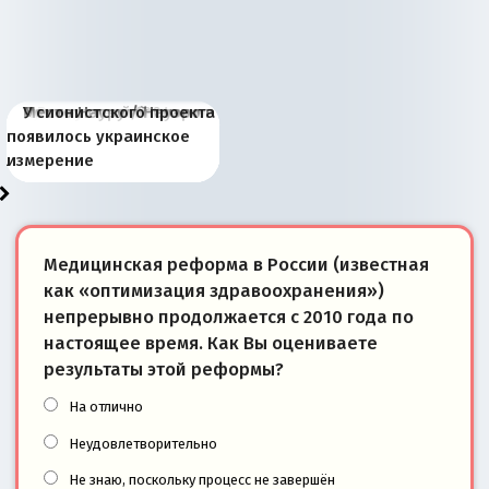
Киевская марионетка
В России назрели
Миграционный пожар
Россия начинает
Россия зимой 1904
Русская нация вчера и
Почему правый крах в
Место Науру / Науэро в
У сионистского проекта
Запада рассказала о
перемены: 15 шагов к
Европы
сбрасывать балласт
года: первые уступки во
сегодня
Варшаве не поможет её
современной истории
появилось украинское
«переобувании» хозяев
суверенной экономике
Анкориджа
внутренней политике
отношениям с Россией?
Южной Осетии
измерение
Медицинская реформа в России (известная
как «оптимизация здравоохранения»)
непрерывно продолжается с 2010 года по
настоящее время. Как Вы оцениваете
результаты этой реформы?
На отлично
Неудовлетворительно
Не знаю, поскольку процесс не завершён