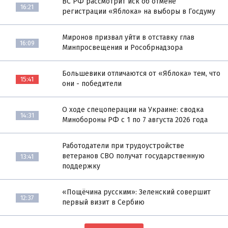
ВС РФ рассмотрит иск об отмене
16:21
регистрации «Яблока» на выборы в Госдуму
Миронов призвал уйти в отставку глав
16:09
Минпросвещения и Рособрнадзора
Большевики отличаются от «Яблока» тем, что
15:41
они - победители
О ходе спецоперации на Украине: сводка
14:31
Минобороны РФ с 1 по 7 августа 2026 года
Работодатели при трудоустройстве
ветеранов СВО получат государственную
13:41
поддержку
«Пощёчина русским»: Зеленский совершит
12:37
первый визит в Сербию