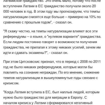
латвийское гражданство. Это очень мало, потому что после
вступления Латвии в ЕС гражданство получали около 20
000 человек в год. В этом году мы прогнозируем, что темпы
натурализации снизятся еще больше – примерно на 10% по
сравнению с прошлым годом", - сказал он.
"Я скажу честно, на темпы натурализации влияют все эти
референдумы – о языке, о "нулевом варианте" гражданства.
Если людям постоянно говорят о возможности получения
гражданства, не прилагая к этому никаких усилий, зачем им
идти и сдавать экзамены?", - сказал он.
При этом Цитсковскис признал, что в период с 2008 по 2011
год не было никаких референдумов, которые могли бы
повлиять на сознание неграждан. По его мнению, снижение
темпов натурализации в вышеупомянутые годы связано с
кризисом.
"Когда Латвия вступила в ЕС, был наплыв людей, которым
нужно было гражданство для миграции в Европу. С
началом кризиса у Латвии сформировался негативный