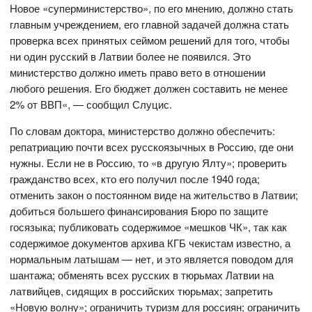
Новое «суперминистерство», по его мнению, должно стать
главным учреждением, его главной задачей должна стать
проверка всех принятых сеймом решений для того, чтобы
ни один русский в Латвии более не появился. Это
министерство должно иметь право вето в отношении
любого решения. Его бюджет должен составить не менее
2% от ВВП«, — сообщил Слуцис.
По словам доктора, министерство должно обеспечить:
репатриацию почти всех русскоязычных в Россию, где они
нужны. Если не в Россию, то «в другую Ялту»; проверить
гражданство всех, кто его получил после 1940 года;
отменить закон о постоянном виде на жительство в Латвии;
добиться большего финансирования Бюро по защите
госязыка; публиковать содержимое «мешков ЧК», так как
содержимое документов архива КГБ чекистам известно, а
нормальным латышам — нет, и это является поводом для
шантажа; обменять всех русских в тюрьмах Латвии на
латвийцев, сидящих в российских тюрьмах; запретить
«Новую волну»; ограничить туризм для россиян; ограничить