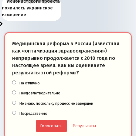
Киевская марионетка
В России назрели
Миграционный пожар
Россия начинает
Россия зимой 1904
Русская нация вчера и
Почему правый крах в
Место Науру / Науэро в
У сионистского проекта
Запада рассказала о
перемены: 15 шагов к
Европы
сбрасывать балласт
года: первые уступки во
сегодня
Варшаве не поможет её
современной истории
появилось украинское
«переобувании» хозяев
суверенной экономике
Анкориджа
внутренней политике
отношениям с Россией?
Южной Осетии
измерение
Медицинская реформа в России (известная
как «оптимизация здравоохранения»)
непрерывно продолжается с 2010 года по
настоящее время. Как Вы оцениваете
результаты этой реформы?
На отлично
Неудовлетворительно
Не знаю, поскольку процесс не завершён
Посредственно
Результаты