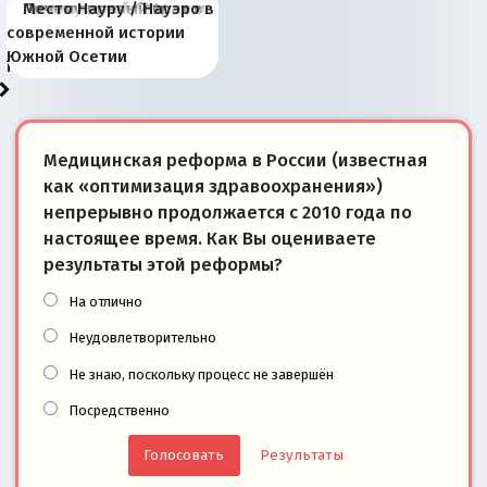
Киевская марионетка
В России назрели
Миграционный пожар
Россия начинает
Россия зимой 1904
Русская нация вчера и
Почему правый крах в
Место Науру / Науэро в
отличаются от «Яблока»
Запада рассказала о
перемены: 15 шагов к
Европы
сбрасывать балласт
года: первые уступки во
сегодня
Варшаве не поможет её
современной истории
тем, что они -
«переобувании» хозяев
суверенной экономике
Анкориджа
внутренней политике
отношениям с Россией?
Южной Осетии
победители
Медицинская реформа в России (известная
как «оптимизация здравоохранения»)
непрерывно продолжается с 2010 года по
настоящее время. Как Вы оцениваете
результаты этой реформы?
На отлично
Неудовлетворительно
Не знаю, поскольку процесс не завершён
Посредственно
Результаты