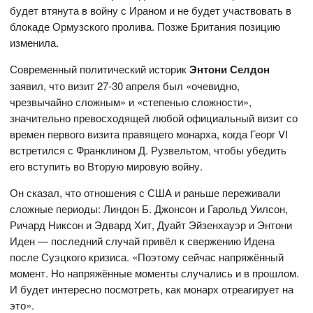
будет втянута в войну с Ираном и не будет участвовать в
блокаде Ормузского пролива. Позже Британия позицию
изменила.
Современный политический историк
Энтони Селдон
заявил, что визит 27-30 апреля был «очевидно,
чрезвычайно сложным» и «степенью сложности»,
значительно превосходящей любой официальный визит со
времен первого визита правящего монарха, когда Георг VI
встретился с Франклином Д. Рузвельтом, чтобы убедить
его вступить во Вторую мировую войну.
Он сказал, что отношения с США и раньше переживали
сложные периоды: Линдон Б. Джонсон и Гарольд Уилсон,
Ричард Никсон и Эдвард Хит, Дуайт Эйзенхауэр и Энтони
Иден — последний случай привёл к свержению Идена
после Суэцкого кризиса. «Поэтому сейчас напряжённый
момент. Но напряжённые моменты случались и в прошлом.
И будет интересно посмотреть, как монарх отреагирует на
это».