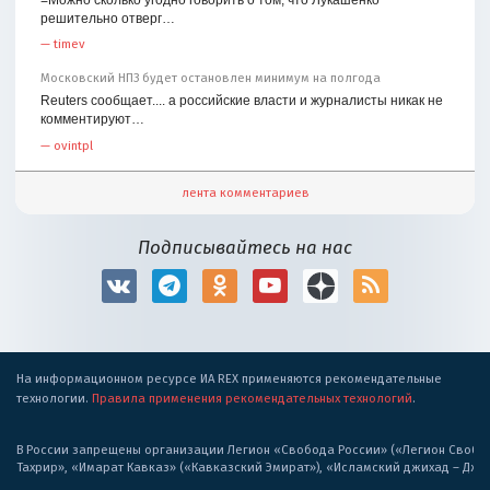
решительно отверг…
—
timev
Московский НПЗ будет остановлен минимум на полгода
Reuters сообщает.... а российские власти и журналисты никак не
комментируют…
—
ovintpl
лента комментариев
Подписывайтесь на нас
На информационном ресурсе ИА REX применяются рекомендательные
технологии.
Правила применения рекомендательных технологий
.
В России запрещены организации Легион «Свобода России» («Легион Свобода
Тахрир», «Имарат Кавказ» («Кавказский Эмират»), «Исламский джихад – Дж