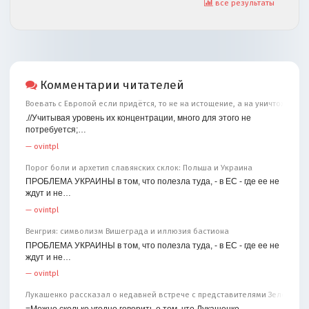
все результаты
Комментарии читателей
Воевать с Европой если придётся, то не на истощение, а на уничтожение
.//Учитывая уровень их концентрации, много для этого не
потребуется;…
—
ovintpl
Порог боли и архетип славянских склок: Польша и Украина
ПРОБЛЕМА УКРАИНЫ в том, что полезла туда, - в ЕС - где ее не
ждут и не…
—
ovintpl
Венгрия: символизм Вишеграда и иллюзия бастиона
ПРОБЛЕМА УКРАИНЫ в том, что полезла туда, - в ЕС - где ее не
ждут и не…
—
ovintpl
Лукашенко рассказал о недавней встрече с представителями Зеленског
=Можно сколько угодно говорить о том, что Лукашенко