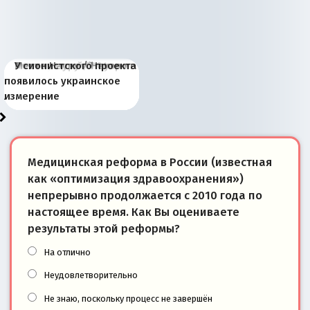
Киевская марионетка
В России назрели
Миграционный пожар
Россия начинает
Россия зимой 1904
Русская нация вчера и
Почему правый крах в
Место Науру / Науэро в
У сионистского проекта
Запада рассказала о
перемены: 15 шагов к
Европы
сбрасывать балласт
года: первые уступки во
сегодня
Варшаве не поможет её
современной истории
появилось украинское
«переобувании» хозяев
суверенной экономике
Анкориджа
внутренней политике
отношениям с Россией?
Южной Осетии
измерение
Медицинская реформа в России (известная
как «оптимизация здравоохранения»)
непрерывно продолжается с 2010 года по
настоящее время. Как Вы оцениваете
результаты этой реформы?
На отлично
Неудовлетворительно
Не знаю, поскольку процесс не завершён