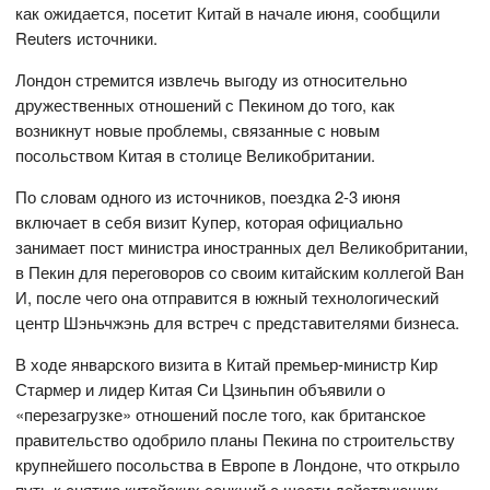
как ожидается, посетит Китай в начале июня, сообщили
Reuters источники.
Лондон стремится извлечь выгоду из относительно
дружественных отношений с Пекином до того, как
возникнут новые проблемы, связанные с новым
посольством Китая в столице Великобритании.
По словам одного из источников, поездка 2-3 июня
включает в себя визит Купер, которая официально
занимает пост министра иностранных дел Великобритании,
в Пекин для переговоров со своим китайским коллегой Ван
И, после чего она отправится в южный технологический
центр Шэньчжэнь для встреч с представителями бизнеса.
В ходе январского визита в Китай премьер-министр Кир
Стармер и лидер Китая Си Цзиньпин объявили о
«перезагрузке» отношений после того, как британское
правительство одобрило планы Пекина по строительству
крупнейшего посольства в Европе в Лондоне, что открыло
путь к снятию китайских санкций с шести действующих