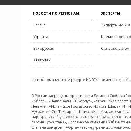
НОВОСТИ ПО РЕГИОНАМ
ЭКСПЕРТЫ
Россия
Эксперты ИА REX
Украина
Комментарии эк
Белоруссия
Стать экспертом
Казахстан
На информационном ресурсе ИА REX применяются рек
В России запрещены организации Легион «Свобода Росси
«Айдар», «Национальный корпус», «Украинская повстанч
Леванта», «Исламское Государство Ирака и Шама», ИГ,
Нусра», «Хайят Тахрир-аш-Шам», «Аль-Каида», «Аш-Шаб
народа», «Хизб ут-Тахрир», «Имарат Кавказ» («Кавказс
партия Туркестана», «Исламское движение Узбекистана
Степана Бандеры», «Организация украинских национал