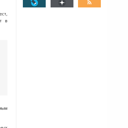
ст,
т в
мым
ьных