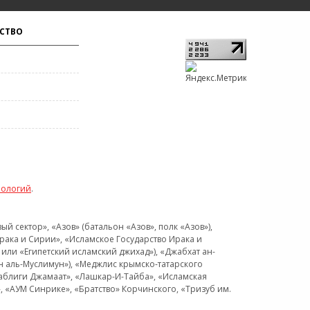
СТВО
нологий
.
 сектор», «Азов» (батальон «Азов», полк «Азов»),
рака и Сирии», «Исламское Государство Ирака и
или «Египетский исламский джихад»), «Джабхат ан-
н аль-Муслимун»), «Меджлис крымско-татарского
Таблиги Джамаат», «Лашкар-И-Тайба», «Исламская
 «АУМ Синрике», «Братство» Корчинского, «Тризуб им.