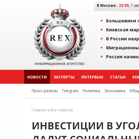
В Москве:
23:05
, 7 ав
Большевики о
Киевская мар
В России наз
Миграционны
Россия начин
НОВОСТИ
ЭКСПЕРТЫ
ИНТЕРВЬЮ
СТАТЬИ
КН
Пресс-релизы
Telegram
Политика
Экономика
Обще
Главная
»
Все новости
ИНВЕСТИЦИИ В УГО