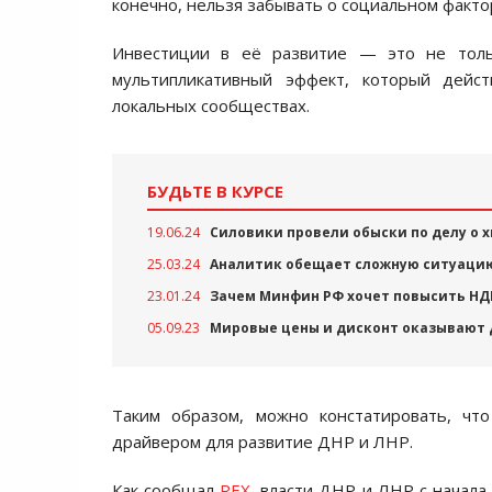
конечно, нельзя забывать о социальном факто
Инвестиции в её развитие — это не толь
мультипликативный эффект, который дейс
локальных сообществах.
БУДЬТЕ В КУРСЕ
19.06.24
Силовики провели обыски по делу о
25.03.24
Аналитик обещает сложную ситуаци
23.01.24
Зачем Минфин РФ хочет повысить НД
05.09.23
Мировые цены и дисконт оказывают 
Таким образом, можно констатировать, чт
драйвером для развитие ДНР и ЛНР.
Как сообщал
REX
, власти ДНР и ЛНР с начала