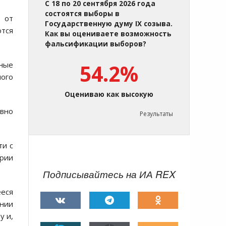
С 18 по 20 сентября 2026 года
состоятся выборы в
 от
Государственную думу IX созыва.
ются
Как вы оцениваете возможность
фальсификации выборов?
зные
54.2%
ного
Оцениваю как высокую
ивно
Результаты
ти с
ории
Подписывайтесь на ИА REX
ееся
ании
у и,