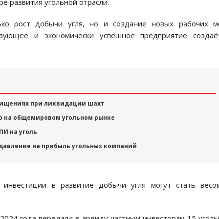
ре развития угольной отрасли.
ко рост добычи угля, но и создание новых рабочих ме
твующее и экономически успешное предприятие создаё
 хищениях при ликвидации шахт
ю на общемировом угольном рынке
ПИ на уголь
давление на прибыль угольных компаний
о инвестиции в развитие добычи угля могут стать весо
 2024 года передали в аренду частным инвесторам 15 угол