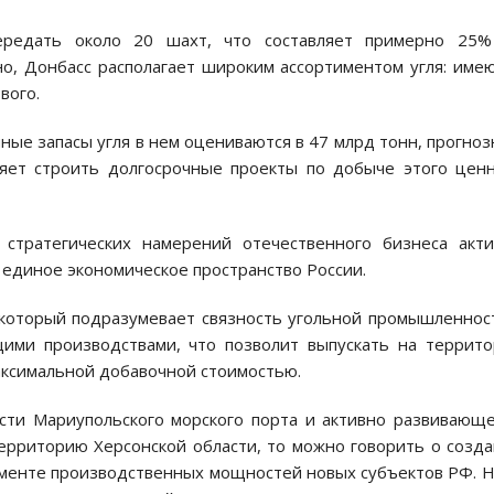
ередать около 20 шахт, что составляет примерно 25%
о, Донбасс располагает широким ассортиментом угля: име
вого.
ые запасы угля в нем оцениваются в 47 млрд тонн, прогно
яет строить долгосрочные проекты по добыче этого цен
стратегических намерений отечественного бизнеса акт
 единое экономическое пространство России.
 который подразумевает связность угольной промышленнос
ми производствами, что позволит выпускать на террит
аксимальной добавочной стоимостью.
сти Мариупольского морского порта и активно развивающ
ерриторию Херсонской области, то можно говорить о созд
менте производственных мощностей новых субъектов РФ. Н