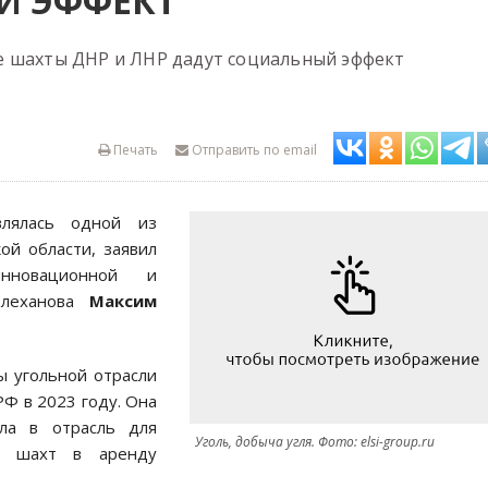
Й ЭФФЕКТ
е шахты ДНР и ЛНР дадут социальный эффект
Печать
Отправить по email
влялась одной из
ой области, заявил
новационной и
Плеханова
Максим
ы угольной отрасли
Ф в 2023 году. Она
ала в отрасль для
Уголь, добыча угля. Фото: elsi-group.ru
а шахт в аренду