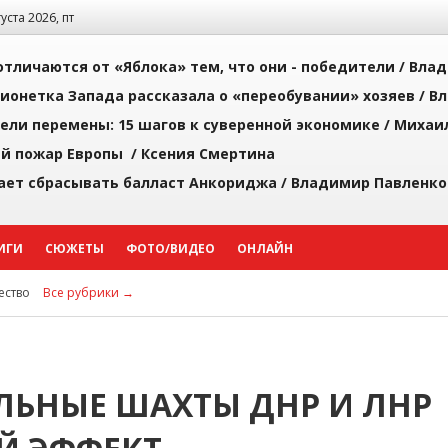
густа 2026, пт
тличаются от «Яблока» тем, что они - победители /
Влад
ионетка Запада рассказала о «переобувании» хозяев /
Вл
рели перемены: 15 шагов к суверенной экономике /
Михаи
й пожар Европы /
Ксения Смертина
ает сбрасывать балласт Анкориджа /
Владимир Павленко
ИГИ
СЮЖЕТЫ
ФОТО/ВИДЕО
ОНЛАЙН
ство
Все рубрики →
ЛЬНЫЕ ШАХТЫ ДНР И ЛНР