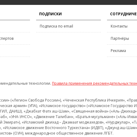
ПОДПИСКИ
СОТРУДНИЧЕ
Подписка по email
Контакты
спертов
Партнёры
Реклама
омендательные технологии.
Правила применения рекомендательных тех
и» («Легион Свобода России»), «Чеченская Республика Ичкерия», «Правый
еская армия» (УПА), «Исламское государство» («Исламское Государство И
 ИГИЛ, ДАИШ), «Джабхат Фатх аш-Шам», «Священная война» («Аль-Джихад» 
аб», «УНА-УНСО», «Движение Талибан», «Братья-мусульмане» («Аль-Ихва
кий Эмират»), «Исламский джихад – Джамаат моджахедов», «Нурджулар», «
», «Исламское движение Восточного Туркестана» (ИДВТ), «Джунд аш-Шам»,
истов» (ОУН), международное общественное движение ЛГБТ.