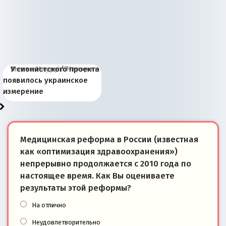
Киевская марионетка
В России назрели
Миграционный пожар
Россия начинает
Россия зимой 1904
Русская нация вчера и
Почему правый крах в
Место Науру / Науэро в
У сионистского проекта
Запада рассказала о
перемены: 15 шагов к
Европы
сбрасывать балласт
года: первые уступки во
сегодня
Варшаве не поможет её
современной истории
появилось украинское
«переобувании» хозяев
суверенной экономике
Анкориджа
внутренней политике
отношениям с Россией?
Южной Осетии
измерение
Медицинская реформа в России (известная
как «оптимизация здравоохранения»)
непрерывно продолжается с 2010 года по
настоящее время. Как Вы оцениваете
результаты этой реформы?
На отлично
Неудовлетворительно