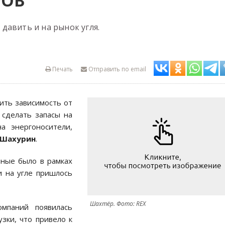
РОВ
давить и на рынок угля.
Печать
Отправить по email
ить зависимость от
 сделать запасы на
а энергоносители,
 Шахурин
.
нные было в рамках
и на угле пришлось
Шахтёр. Фото: REX
омпаний появилась
зки, что привело к