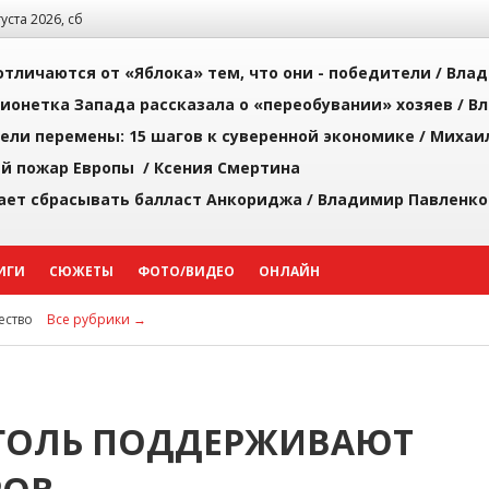
густа 2026, сб
тличаются от «Яблока» тем, что они - победители /
Влад
ионетка Запада рассказала о «переобувании» хозяев /
Вл
рели перемены: 15 шагов к суверенной экономике /
Михаи
й пожар Европы /
Ксения Смертина
ает сбрасывать балласт Анкориджа /
Владимир Павленко
ИГИ
СЮЖЕТЫ
ФОТО/ВИДЕО
ОНЛАЙН
ство
Все рубрики →
УГОЛЬ ПОДДЕРЖИВАЮТ