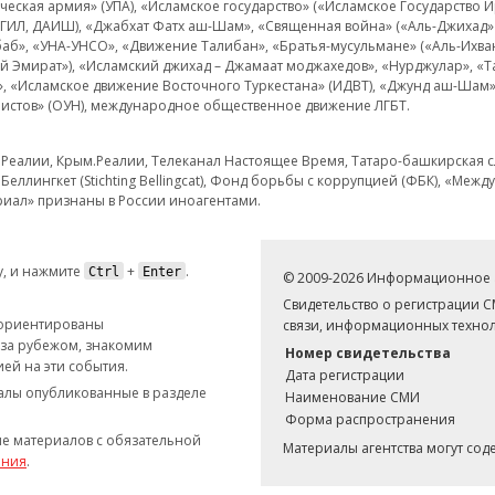
еская армия» (УПА), «Исламское государство» («Исламское Государство И
 ИГИЛ, ДАИШ), «Джабхат Фатх аш-Шам», «Священная война» («Аль-Джихад» 
аб», «УНА-УНСО», «Движение Талибан», «Братья-мусульмане» («Аль-Ихва
кий Эмират»), «Исламский джихад – Джамаат моджахедов», «Нурджулар», «
», «Исламское движение Восточного Туркестана» (ИДВТ), «Джунд аш-Шам»,
истов» (ОУН), международное общественное движение ЛГБТ.
з.Реалии, Крым.Реалии, Телеканал Настоящее Время, Татаро-башкирская сл
Беллингкет (Stichting Bellingcat), Фонд борьбы с коррупцией (ФБК), «Ме
иал» признаны в России иноагентами.
, и нажмите
+
.
Ctrl
Enter
© 2009-2026 Информационное а
Свидетельство о регистрации 
 ориентированы
связи, информационных технол
 за рубежом, знакомим
Номер свидетельства
ей на эти события.
Дата регистрации
иалы опубликованные в разделе
Наименование СМИ
Форма распространения
е материалов с обязательной
Материалы агентства могут со
ания
.