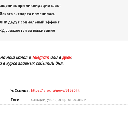
 хищениях при ликвидации шахт
ийского экспорта изменилась
 ЛНР дадут социальный эффект
РЖД сражаются за выживание
на наш канал в
Telegram
или в
Дзен
.
а в курсе главных событий дня.
Ссылка:
https://iarex.ru/news/91986.html
Теги:
санкции
,
уголь
,
энергоносители