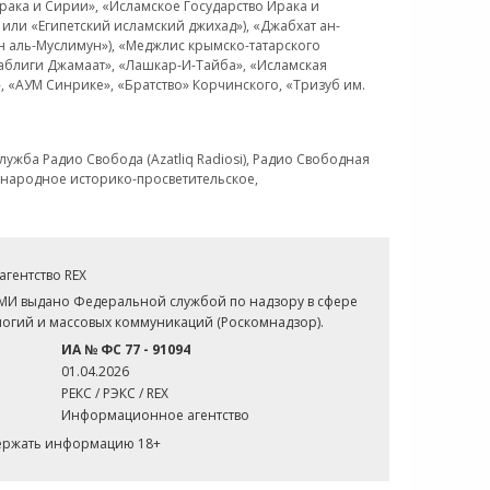
рака и Сирии», «Исламское Государство Ирака и
или «Египетский исламский джихад»), «Джабхат ан-
н аль-Муслимун»), «Меджлис крымско-татарского
Таблиги Джамаат», «Лашкар-И-Тайба», «Исламская
 «АУМ Синрике», «Братство» Корчинского, «Тризуб им.
ужба Радио Свобода (Azatliq Radiosi), Радио Свободная
ждународное историко-просветительское,
гентство REX
СМИ выдано Федеральной службой по надзору в сфере
огий и массовых коммуникаций (Роскомнадзор).
ИА № ФС 77 - 91094
01.04.2026
РЕКС / РЭКС / REX
Информационное агентство
держать информацию 18+