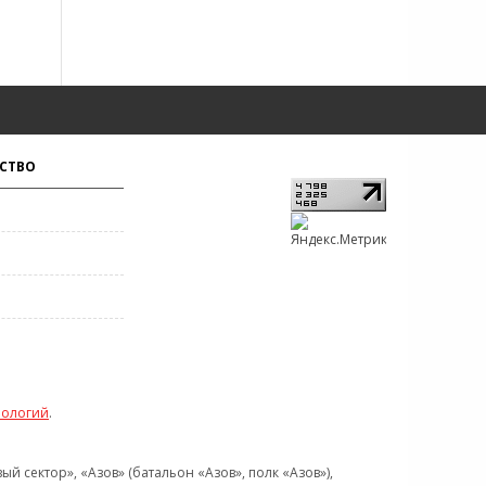
СТВО
нологий
.
 сектор», «Азов» (батальон «Азов», полк «Азов»),