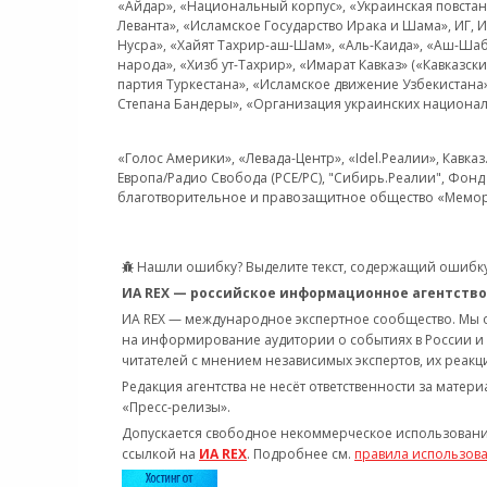
«Айдар», «Национальный корпус», «Украинская повстанч
Леванта», «Исламское Государство Ирака и Шама», ИГ,
Нусра», «Хайят Тахрир-аш-Шам», «Аль-Каида», «Аш-Шаб
народа», «Хизб ут-Тахрир», «Имарат Кавказ» («Кавказс
партия Туркестана», «Исламское движение Узбекистана
Степана Бандеры», «Организация украинских национал
«Голос Америки», «Левада-Центр», «Idel.Реалии», Кавка
Европа/Радио Свобода (PCE/PC), "Сибирь.Реалии", Фонд 
благотворительное и правозащитное общество «Мемор
Нашли ошибку? Выделите текст, содержащий ошибку
ИА REX — российское информационное агентство
ИА REX — международное экспертное сообщество. Мы
на информирование аудитории о событиях в России и
читателей с мнением независимых экспертов, их реакци
Редакция агентства не несёт ответственности за матер
«Пресс-релизы».
Допускается свободное некоммерческое использовани
ссылкой на
ИА REX
. Подробнее см.
правила использов