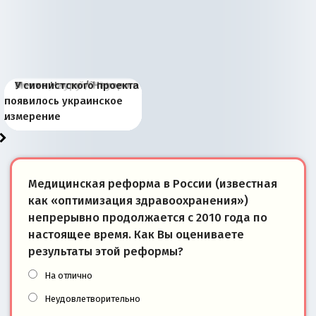
Киевская марионетка
В России назрели
Миграционный пожар
Россия начинает
Россия зимой 1904
Русская нация вчера и
Почему правый крах в
Место Науру / Науэро в
У сионистского проекта
Запада рассказала о
перемены: 15 шагов к
Европы
сбрасывать балласт
года: первые уступки во
сегодня
Варшаве не поможет её
современной истории
появилось украинское
«переобувании» хозяев
суверенной экономике
Анкориджа
внутренней политике
отношениям с Россией?
Южной Осетии
измерение
Медицинская реформа в России (известная
как «оптимизация здравоохранения»)
непрерывно продолжается с 2010 года по
настоящее время. Как Вы оцениваете
результаты этой реформы?
На отлично
Неудовлетворительно