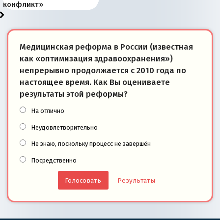
суверенной экономике
Анкориджа
внутренней политике
отношениям с Россией?
Южной Осетии
измерение
конфликт»
Медицинская реформа в России (известная
как «оптимизация здравоохранения»)
непрерывно продолжается с 2010 года по
настоящее время. Как Вы оцениваете
результаты этой реформы?
На отлично
Неудовлетворительно
Не знаю, поскольку процесс не завершён
Посредственно
Результаты