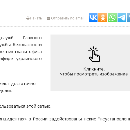
Печать
Отправить по email
цслужб - Главного
лужбы безопасности
ветник главы офиса
фире украинского
имеют достаточно
доляк.
ользоваться этой сетью.
«инцидентах» в России задействованы некие "неустановле