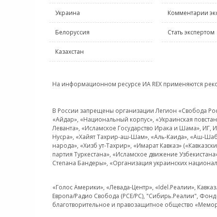
Украина
Комментарии эк
Белоруссия
Стать экспертом
Казахстан
На информационном ресурсе ИА REX применяются рек
В России запрещены организации Легион «Свобода Росси
«Айдар», «Национальный корпус», «Украинская повстанч
Леванта», «Исламское Государство Ирака и Шама», ИГ,
Нусра», «Хайят Тахрир-аш-Шам», «Аль-Каида», «Аш-Шаб
народа», «Хизб ут-Тахрир», «Имарат Кавказ» («Кавказс
партия Туркестана», «Исламское движение Узбекистана
Степана Бандеры», «Организация украинских национал
«Голос Америки», «Левада-Центр», «Idel.Реалии», Кавка
Европа/Радио Свобода (PCE/PC), "Сибирь.Реалии", Фонд 
благотворительное и правозащитное общество «Мемор