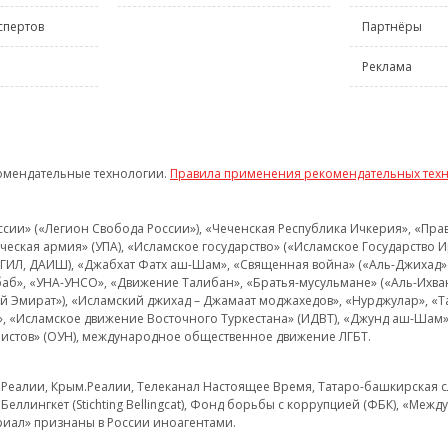
спертов
Партнёры
Реклама
омендательные технологии.
Правила применения рекомендательных тех
и» («Легион Свобода России»), «Чеченская Республика Ичкерия», «Правый
еская армия» (УПА), «Исламское государство» («Исламское Государство И
 ИГИЛ, ДАИШ), «Джабхат Фатх аш-Шам», «Священная война» («Аль-Джихад» 
аб», «УНА-УНСО», «Движение Талибан», «Братья-мусульмане» («Аль-Ихва
кий Эмират»), «Исламский джихад – Джамаат моджахедов», «Нурджулар», «
», «Исламское движение Восточного Туркестана» (ИДВТ), «Джунд аш-Шам»,
истов» (ОУН), международное общественное движение ЛГБТ.
з.Реалии, Крым.Реалии, Телеканал Настоящее Время, Татаро-башкирская сл
Беллингкет (Stichting Bellingcat), Фонд борьбы с коррупцией (ФБК), «Ме
иал» признаны в России иноагентами.