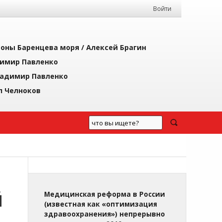
Войти
йоны Баренцева моря /
Алексей Брагин
имир Павленко
адимир Павленко
л Челноков
Й
Медицинская реформа в России
(известная как «оптимизация
здравоохранения») непрерывно