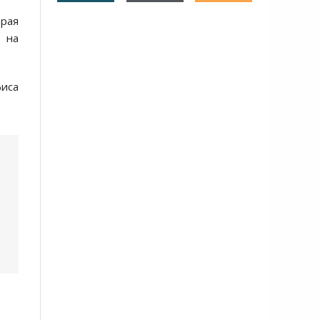
орая
 на
фиса