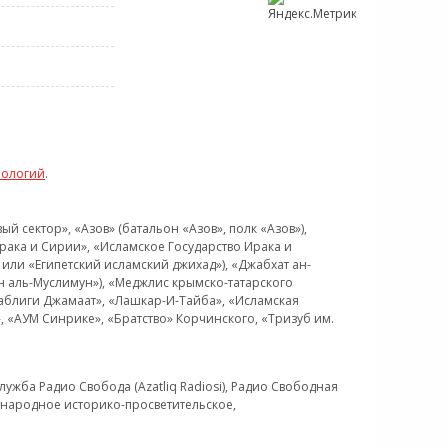
нологий
.
 сектор», «Азов» (батальон «Азов», полк «Азов»),
рака и Сирии», «Исламское Государство Ирака и
или «Египетский исламский джихад»), «Джабхат ан-
н аль-Муслимун»), «Меджлис крымско-татарского
Таблиги Джамаат», «Лашкар-И-Тайба», «Исламская
 «АУМ Синрике», «Братство» Корчинского, «Тризуб им.
ужба Радио Свобода (Azatliq Radiosi), Радио Свободная
ждународное историко-просветительское,