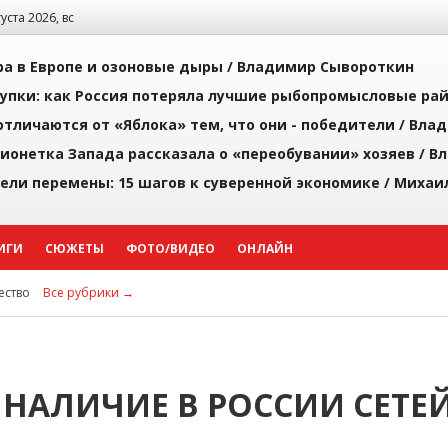
густа 2026, вс
а в Европе и озоновые дыры /
Владимир Сывороткин
упки: как Россия потеряла лучшие рыбопромысловые ра
тличаются от «Яблока» тем, что они - победители /
Влад
ионетка Запада рассказала о «переобувании» хозяев /
Вл
рели перемены: 15 шагов к суверенной экономике /
Михаи
ИГИ
СЮЖЕТЫ
ФОТО/ВИДЕО
ОНЛАЙН
ство
Все рубрики →
НАЛИЧИЕ В РОССИИ СЕТЕ