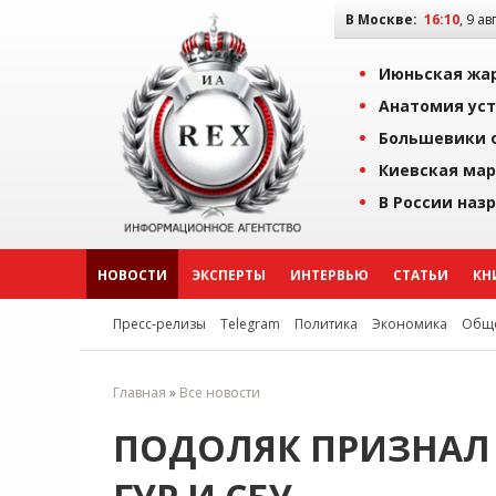
В Москве:
16:10
, 9 ав
Июньская жар
Анатомия уст
Большевики о
Киевская мар
В России наз
НОВОСТИ
ЭКСПЕРТЫ
ИНТЕРВЬЮ
СТАТЬИ
КН
Пресс-релизы
Telegram
Политика
Экономика
Обще
Главная
»
Все новости
ПОДОЛЯК ПРИЗНАЛ 